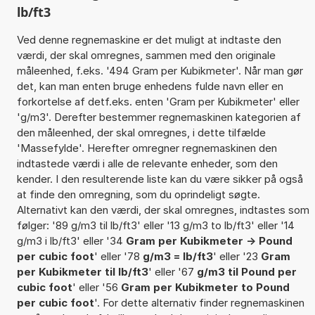
lb/ft3
Ved denne regnemaskine er det muligt at indtaste den
værdi, der skal omregnes, sammen med den originale
måleenhed, f.eks. '494 Gram per Kubikmeter'. Når man gør
det, kan man enten bruge enhedens fulde navn eller en
forkortelse af detf.eks. enten 'Gram per Kubikmeter' eller
'g/m3'. Derefter bestemmer regnemaskinen kategorien af
den måleenhed, der skal omregnes, i dette tilfælde
'Massefylde'. Herefter omregner regnemaskinen den
indtastede værdi i alle de relevante enheder, som den
kender. I den resulterende liste kan du være sikker på også
at finde den omregning, som du oprindeligt søgte.
Alternativt kan den værdi, der skal omregnes, indtastes som
følger: '89 g/m3 til lb/ft3' eller '13 g/m3 to lb/ft3' eller '14
g/m3 i lb/ft3' eller '34
Gram per Kubikmeter -> Pound
per cubic foot
' eller '78
g/m3 = lb/ft3
' eller '23
Gram
per Kubikmeter til lb/ft3
' eller '67
g/m3 til Pound per
cubic foot
' eller '56
Gram per Kubikmeter to Pound
per cubic foot
'. For dette alternativ finder regnemaskinen