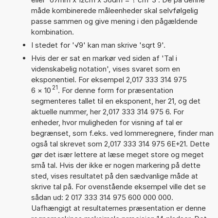
måde kombinerede måleenheder skal selvfølgelig
passe sammen og give mening i den pågældende
kombination.
I stedet for '√9' kan man skrive 'sqrt 9'.
Hvis der er sat en markør ved siden af 'Tal i
videnskabelig notation', vises svaret som en
eksponentiel. For eksempel 2,017 333 314 975
21
6
×
10
. For denne form for præsentation
segmenteres tallet til en eksponent, her 21, og det
aktuelle nummer, her 2,017 333 314 975 6. For
enheder, hvor muligheden for visning af tal er
begrænset, som f.eks. ved lommeregnere, finder man
også tal skrevet som 2,017 333 314 975 6E+21. Dette
gør det især lettere at læse meget store og meget
små tal. Hvis der ikke er nogen markering på dette
sted, vises resultatet på den sædvanlige måde at
skrive tal på. For ovenstående eksempel ville det se
sådan ud: 2 017 333 314 975 600 000 000.
Uafhængigt at resultaternes præsentation er denne