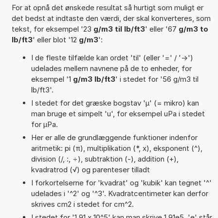
For at opnå det ønskede resultat så hurtigt som muligt er
det bedst at indtaste den værdi, der skal konverteres, som
tekst, for eksempel '23
g/m3 til lb/ft3
' eller '67
g/m3 to
lb/ft3
' eller blot '12
g/m3
':
I de fleste tilfælde kan ordet 'til' (eller '=' / '->')
udelades mellem navnene på de to enheder, for
eksempel '1
g/m3 lb/ft3
' i stedet for '56 g/m3 til
lb/ft3'.
I stedet for det græske bogstav 'µ' (= mikro) kan
man bruge et simpelt 'u', for eksempel uPa i stedet
for µPa.
Her er alle de grundlæggende funktioner indenfor
aritmetik: pi (π), multiplikation (*, x), eksponent (^),
division (/, :, ÷), subtraktion (-), addition (+),
kvadratrod (√) og parenteser tilladt
I forkortelserne for 'kvadrat' og 'kubik' kan tegnet '^'
udelades i '^2' og '^3'. Kvadratcentimeter kan derfor
skrives cm2 i stedet for cm^2.
I stedet for '1,91 x 10^5' kan man skrive 1,91e5. 'e' står