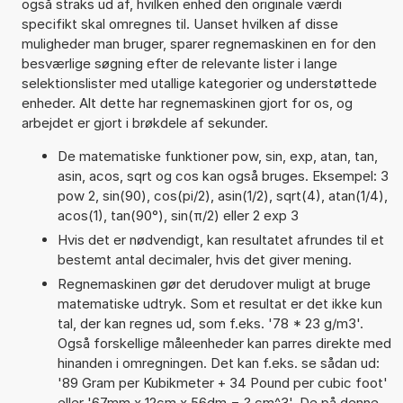
også straks ud af, hvilken enhed den originale værdi
specifikt skal omregnes til. Uanset hvilken af disse
muligheder man bruger, sparer regnemaskinen en for den
besværlige søgning efter de relevante lister i lange
selektionslister med utallige kategorier og understøttede
enheder. Alt dette har regnemaskinen gjort for os, og
arbejdet er gjort i brøkdele af sekunder.
De matematiske funktioner pow, sin, exp, atan, tan,
asin, acos, sqrt og cos kan også bruges. Eksempel: 3
pow 2, sin(90), cos(pi/2), asin(1/2), sqrt(4), atan(1/4),
acos(1), tan(90°), sin(π/2) eller 2 exp 3
Hvis det er nødvendigt, kan resultatet afrundes til et
bestemt antal decimaler, hvis det giver mening.
Regnemaskinen gør det derudover muligt at bruge
matematiske udtryk. Som et resultat er det ikke kun
tal, der kan regnes ud, som f.eks. '78 * 23 g/m3'.
Også forskellige måleenheder kan parres direkte med
hinanden i omregningen. Det kan f.eks. se sådan ud:
'89 Gram per Kubikmeter + 34 Pound per cubic foot'
eller '67mm x 12cm x 56dm = ? cm^3'. De på denne