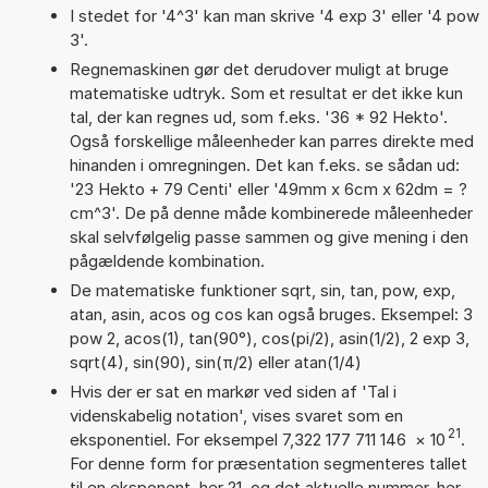
I stedet for '4^3' kan man skrive '4 exp 3' eller '4 pow
3'.
Regnemaskinen gør det derudover muligt at bruge
matematiske udtryk. Som et resultat er det ikke kun
tal, der kan regnes ud, som f.eks. '36 * 92 Hekto'.
Også forskellige måleenheder kan parres direkte med
hinanden i omregningen. Det kan f.eks. se sådan ud:
'23 Hekto + 79 Centi' eller '49mm x 6cm x 62dm = ?
cm^3'. De på denne måde kombinerede måleenheder
skal selvfølgelig passe sammen og give mening i den
pågældende kombination.
De matematiske funktioner sqrt, sin, tan, pow, exp,
atan, asin, acos og cos kan også bruges. Eksempel: 3
pow 2, acos(1), tan(90°), cos(pi/2), asin(1/2), 2 exp 3,
sqrt(4), sin(90), sin(π/2) eller atan(1/4)
Hvis der er sat en markør ved siden af 'Tal i
videnskabelig notation', vises svaret som en
21
eksponentiel. For eksempel 7,322 177 711 146
×
10
.
For denne form for præsentation segmenteres tallet
til en eksponent, her 21, og det aktuelle nummer, her