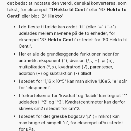
det bedst at indtaste den værdi, der skal konverteres, som
tekst, for eksempel '11
Hekto til Centi
' eller '67
Hekto to
Centi
' eller blot '24
Hekto
':
I de fleste tilfælde kan ordet 'til' (eller '=' / '->')
udelades mellem navnene på de to enheder, for
eksempel '37
Hekto Centi
' i stedet for '80 Hekto til
Centi'.
Her er alle de grundlæggende funktioner indenfor
aritmetik: eksponent (^), division (/, :, ÷), pi (π),
multiplikation (*, x), kvadratrod (√), parenteser,
addition (+) og subtraktion (-) tilladt
I stedet for '1,16 x 10^5' kan man skrive 1,16e5. 'e' står
for 'eksponent'.
I forkortelserne for 'kvadrat' og 'kubik' kan tegnet '^'
udelades i '^2' og '^3'. Kvadratcentimeter kan derfor
skrives cm2 i stedet for cm^2.
I stedet for det græske bogstav 'µ' (= mikro) kan
man bruge et simpelt 'u', for eksempel uPa i stedet
for µPa.