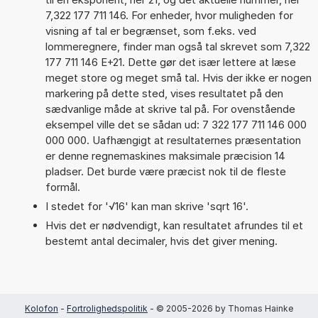
7,322 177 711 146. For enheder, hvor muligheden for
visning af tal er begrænset, som f.eks. ved
lommeregnere, finder man også tal skrevet som 7,322
177 711 146 E+21. Dette gør det især lettere at læse
meget store og meget små tal. Hvis der ikke er nogen
markering på dette sted, vises resultatet på den
sædvanlige måde at skrive tal på. For ovenstående
eksempel ville det se sådan ud: 7 322 177 711 146 000
000 000. Uafhængigt at resultaternes præsentation
er denne regnemaskines maksimale præcision 14
pladser. Det burde være præcist nok til de fleste
formål.
I stedet for '√16' kan man skrive 'sqrt 16'.
Hvis det er nødvendigt, kan resultatet afrundes til et
bestemt antal decimaler, hvis det giver mening.
Kolofon
-
Fortrolighedspolitik
- © 2005-2026 by Thomas Hainke