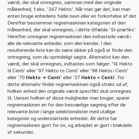
værdi, der skal omregnes, sammen med den originale
måleenhed, f.eks. '347 Hekto'. Når man gør det, kan man
enten bruge enhedens fulde navn eller en forkortelse af det
Derefter bestemmer regnemaskinen kategorien af den
måleenhed, der skal omregnes, i dette tilfælde 'SI-præfiks'.
Herefter omregner regnemaskinen den indtastede værdi i
alle de relevante enheder, som den kender. I den
resulterende liste kan du være sikker på også at finde den
omregning, som du oprindeligt søgte. Alternativt kan den
værdi, der skal omregnes, indtastes som følger: '14 Hekto
til Centi' eller '97 Hekto to Centi' eller '98 Hekto i Centi'
eller '70
Hekto -> Centi
' eller '27
Hekto = Centi
'. For
dette alternativ finder regnemaskinen også straks ud af,
hvilken enhed den originale værdi specifikt skal omregnes
til. Uanset hvilken af disse muligheder man bruger, sparer
regnemaskinen en for den besværlige søgning efter de
relevante lister i lange selektionslister med utallige
kategorier og understøttede enheder. Alt dette har
regnemaskinen gjort for os, og arbejdet er gjort i brøkdele
af sekunder.