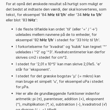
For at opnå det ønskede resultat så hurtigt som muligt er
det bedst at indtaste den værdi, der skal konverteres, som
tekst, for eksempel '84
hHz til 1/h
' eller '34
hHz to 1/h
'
eller blot '83
hHz
':
I de fleste tilfælde kan ordet 'til' (eller '=' / '->')
udelades mellem navnene på de to enheder, for
eksempel '82
hHz 1/h
' i stedet for '33 hHz til 1/h'.
I forkortelserne for 'kvadrat' og 'kubik' kan tegnet '^'
udelades i '^2' og '^3'. Kvadratcentimeter kan derfor
skrives cm2 i stedet for cm^2.
I stedet for '2,01 x 10^5' kan man skrive 2,01e5. 'e'
står for 'eksponent'.
I stedet for det græske bogstav 'µ' (= mikro) kan
man bruge et simpelt 'u', for eksempel uPa i stedet
for µPa.
Her er alle de grundlæggende funktioner indenfor
aritmetik: pi (π), parenteser, addition (+), eksponent
(^), multiplikation (*, x), subtraktion (-), kvadratrod (√)
og division (/, :, ÷) tilladt