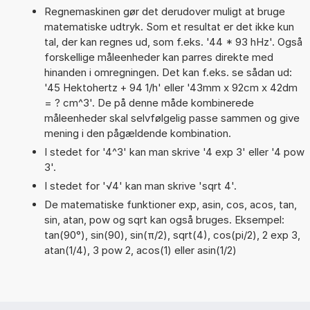
Regnemaskinen gør det derudover muligt at bruge
matematiske udtryk. Som et resultat er det ikke kun
tal, der kan regnes ud, som f.eks. '44 * 93 hHz'. Også
forskellige måleenheder kan parres direkte med
hinanden i omregningen. Det kan f.eks. se sådan ud:
'45 Hektohertz + 94 1/h' eller '43mm x 92cm x 42dm
= ? cm^3'. De på denne måde kombinerede
måleenheder skal selvfølgelig passe sammen og give
mening i den pågældende kombination.
I stedet for '4^3' kan man skrive '4 exp 3' eller '4 pow
3'.
I stedet for '√4' kan man skrive 'sqrt 4'.
De matematiske funktioner exp, asin, cos, acos, tan,
sin, atan, pow og sqrt kan også bruges. Eksempel:
tan(90°), sin(90), sin(π/2), sqrt(4), cos(pi/2), 2 exp 3,
atan(1/4), 3 pow 2, acos(1) eller asin(1/2)