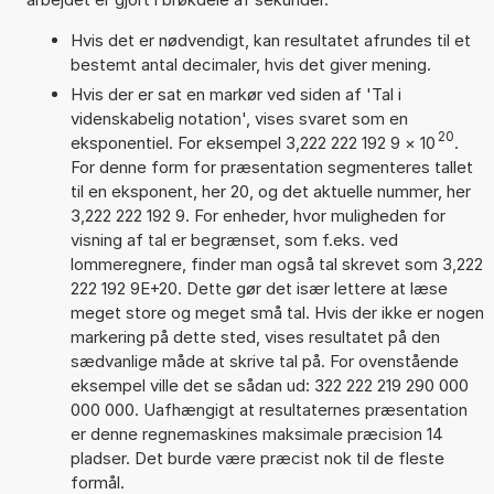
Hvis det er nødvendigt, kan resultatet afrundes til et
bestemt antal decimaler, hvis det giver mening.
Hvis der er sat en markør ved siden af 'Tal i
videnskabelig notation', vises svaret som en
20
eksponentiel. For eksempel 3,222 222 192 9
×
10
.
For denne form for præsentation segmenteres tallet
til en eksponent, her 20, og det aktuelle nummer, her
3,222 222 192 9. For enheder, hvor muligheden for
visning af tal er begrænset, som f.eks. ved
lommeregnere, finder man også tal skrevet som 3,222
222 192 9E+20. Dette gør det især lettere at læse
meget store og meget små tal. Hvis der ikke er nogen
markering på dette sted, vises resultatet på den
sædvanlige måde at skrive tal på. For ovenstående
eksempel ville det se sådan ud: 322 222 219 290 000
000 000. Uafhængigt at resultaternes præsentation
er denne regnemaskines maksimale præcision 14
pladser. Det burde være præcist nok til de fleste
formål.