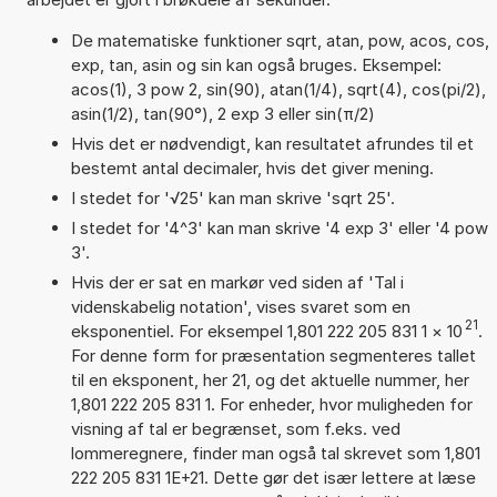
De matematiske funktioner sqrt, atan, pow, acos, cos,
exp, tan, asin og sin kan også bruges. Eksempel:
acos(1), 3 pow 2, sin(90), atan(1/4), sqrt(4), cos(pi/2),
asin(1/2), tan(90°), 2 exp 3 eller sin(π/2)
Hvis det er nødvendigt, kan resultatet afrundes til et
bestemt antal decimaler, hvis det giver mening.
I stedet for '√25' kan man skrive 'sqrt 25'.
I stedet for '4^3' kan man skrive '4 exp 3' eller '4 pow
3'.
Hvis der er sat en markør ved siden af 'Tal i
videnskabelig notation', vises svaret som en
21
eksponentiel. For eksempel 1,801 222 205 831 1
×
10
.
For denne form for præsentation segmenteres tallet
til en eksponent, her 21, og det aktuelle nummer, her
1,801 222 205 831 1. For enheder, hvor muligheden for
visning af tal er begrænset, som f.eks. ved
lommeregnere, finder man også tal skrevet som 1,801
222 205 831 1E+21. Dette gør det især lettere at læse