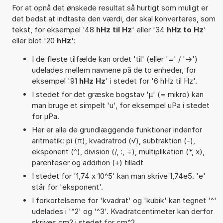
For at opnå det ønskede resultat så hurtigt som muligt er
det bedst at indtaste den værdi, der skal konverteres, som
tekst, for eksempel '48
hHz til Hz
' eller '34
hHz to Hz
'
eller blot '20
hHz
':
I de fleste tilfælde kan ordet 'til' (eller '=' / '->')
udelades mellem navnene på de to enheder, for
eksempel '91
hHz Hz
' i stedet for '6 hHz til Hz'.
I stedet for det græske bogstav 'µ' (= mikro) kan
man bruge et simpelt 'u', for eksempel uPa i stedet
for µPa.
Her er alle de grundlæggende funktioner indenfor
aritmetik: pi (π), kvadratrod (√), subtraktion (-),
eksponent (^), division (/, :, ÷), multiplikation (*, x),
parenteser og addition (+) tilladt
I stedet for '1,74 x 10^5' kan man skrive 1,74e5. 'e'
står for 'eksponent'.
I forkortelserne for 'kvadrat' og 'kubik' kan tegnet '^'
udelades i '^2' og '^3'. Kvadratcentimeter kan derfor
skrives cm2 i stedet for cm^2.