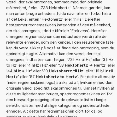
værdi, der skal omregnes, sammen med den originale
måleenhed, f.eks. '738 Hektohertz'. Når man gør det, kan
man enten bruge enhedens fulde navn eller en forkortelse
af detf.eks. enten 'Hektohertz' eller 'hHz'. Derefter
bestemmer regnemaskinen kategorien af den måleenhed,
der skal omregnes, i dette tilfælde 'Frekvens'. Herefter
omregner regnemaskinen den indtastede værdi i alle de
relevante enheder, som den kender. I den resulterende liste
kan du være sikker på også at finde den omregning, som du
oprindeligt søgte. Alternativt kan den værdi, der skal
omregnes, indtastes som følger: '72 hHz til Hz' eller '3 hHz
to Hz' eller '4 hHz i Hz' eller '58
Hektohertz -> Hertz
' eller
'44
hHz = Hz
' eller '30
Hektohertz til Hz
' eller '16
hHz til
Hertz
' eller '87
Hektohertz to Hertz
'. For dette alternativ
finder regnemaskinen også straks ud af, hvilken enhed den
originale værdi specifikt skal omregnes til. Uanset hvilken af
disse muligheder man bruger, sparer regnemaskinen en for
den besværlige søgning efter de relevante lister i lange
selektionslister med utallige kategorier og understøttede
enheder. Alt dette har regnemaskinen gjort for os, og
arbejdet er gjort i brøkdele af sekunder.