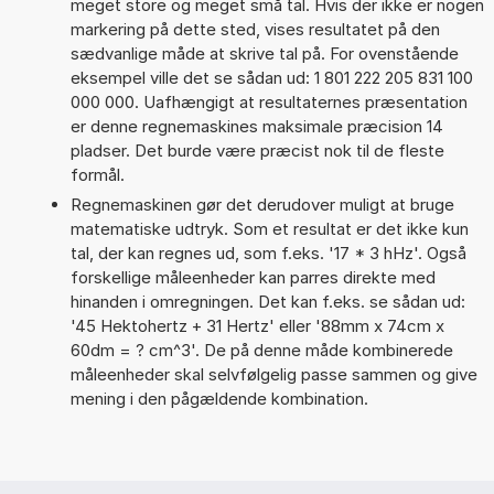
meget store og meget små tal. Hvis der ikke er nogen
markering på dette sted, vises resultatet på den
sædvanlige måde at skrive tal på. For ovenstående
eksempel ville det se sådan ud: 1 801 222 205 831 100
000 000. Uafhængigt at resultaternes præsentation
er denne regnemaskines maksimale præcision 14
pladser. Det burde være præcist nok til de fleste
formål.
Regnemaskinen gør det derudover muligt at bruge
matematiske udtryk. Som et resultat er det ikke kun
tal, der kan regnes ud, som f.eks. '17 * 3 hHz'. Også
forskellige måleenheder kan parres direkte med
hinanden i omregningen. Det kan f.eks. se sådan ud:
'45 Hektohertz + 31 Hertz' eller '88mm x 74cm x
60dm = ? cm^3'. De på denne måde kombinerede
måleenheder skal selvfølgelig passe sammen og give
mening i den pågældende kombination.