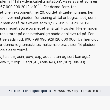
iden af 'Tal i videnskabelig notation', vises svaret som en
20
967 999 909 291 2
×
10
. For denne form for
t til en eksponent, her 20, og det aktuelle nummer, her
er, hvor muligheden for visning af tal er begrænset, som
er man også tal skrevet som 9,967 999 909 291 2E+20.
læse meget store og meget små tal. Hvis der ikke er nogen
resultatet på den sædvanlige måde at skrive tal på. For
t se sådan ud: 996 799 990 929 120 000 000. Uafhængigt
 er denne regnemaskines maksimale præcision 14 pladser.
 de fleste formål.
 tan, sin, asin, pow, exp, acos, atan og sqrt kan også
ow 2, 2 exp 3, sqrt(4), atan(1/4), tan(90°), sin(90),
Kolofon
-
Fortrolighedspolitik
- © 2005-2026 by Thomas Hainke