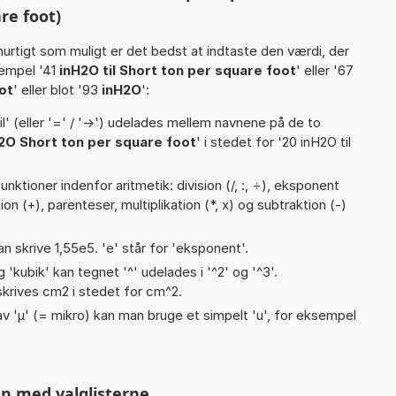
re foot)
hurtigt som muligt er det bedst at indtaste den værdi, der
sempel '41
inH2O til Short ton per square foot
' eller '67
ot
' eller blot '93
inH2O
':
til' (eller '=' / '->') udelades mellem navnene på de to
2O Short ton per square foot
' i stedet for '20 inH2O til
nktioner indenfor aritmetik: division (/, :, ÷), eksponent
tion (+), parenteser, multiplikation (*, x) og subtraktion (-)
an skrive 1,55e5. 'e' står for 'eksponent'.
g 'kubik' kan tegnet '^' udelades i '^2' og '^3'.
krives cm2 i stedet for cm^2.
v 'µ' (= mikro) kan man bruge et simpelt 'u', for eksempel
n med valglisterne