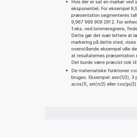
Hvis der er sat en markør ved s
eksponentiel. For eksempel 9,
præsentation segmenteres talle
9,967 999 909 291 2. For enhed
f.eks. ved lommeregnere, find
Dette gør det især lettere at 
markering på dette sted, vises 
ovenstående eksempel ville de
at resultaternes præsentation
Det burde være præcist nok til
De matematiske funktioner cos,
bruges. Eksempel: asin(1/2), 3 p
acos(1), sin(π/2) eller cos(pi/2)