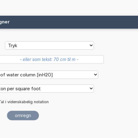
gner
Tal i videnskabelig notation