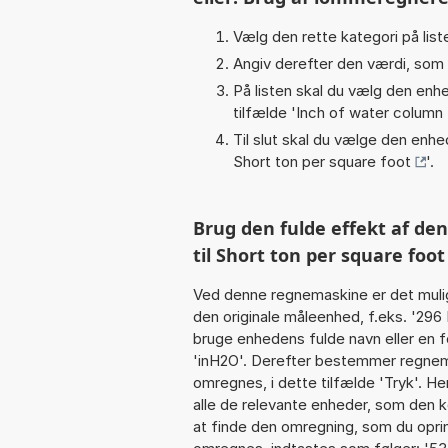
Vælg den rette kategori på liste
Angiv derefter den værdi, som 
På listen skal du vælg den enhed
tilfælde '
Inch of water column
Til slut skal du vælge den enhed
Short ton per square foot
'.
Brug den fulde effekt af de
til Short ton per square foot
Ved denne regnemaskine er det muli
den originale måleenhed, f.eks. '296
bruge enhedens fulde navn eller en f
'inH2O'. Derefter bestemmer regnem
omregnes, i dette tilfælde 'Tryk'. 
alle de relevante enheder, som den k
at finde den omregning, som du oprind