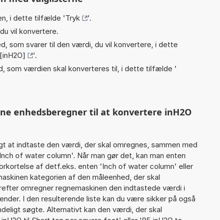
n, i dette tilfælde '
Tryk
'.
du vil konvertere.
, som svarer til den værdi, du vil konvertere, i dette
 [inH2O]
'.
, som værdien skal konverteres til, i dette tilfælde '
nne enhedsberegner til at konvertere inH2O
gt at indtaste den værdi, der skal omregnes, sammen med
 Inch of water column'. Når man gør det, kan man enten
orkortelse af detf.eks. enten 'Inch of water column' eller
askinen kategorien af den måleenhed, der skal
Herefter omregner regnemaskinen den indtastede værdi i
ender. I den resulterende liste kan du være sikker på også
eligt søgte. Alternativt kan den værdi, der skal