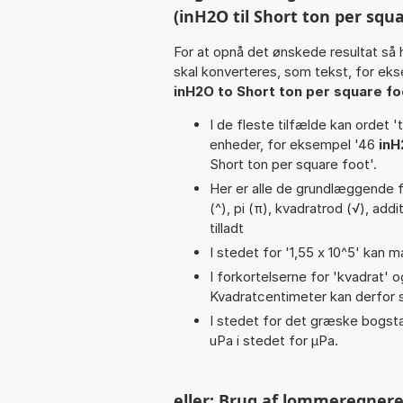
(inH2O til Short ton per squa
For at opnå det ønskede resultat så 
skal konverteres, som tekst, for ek
inH2O to Short ton per square fo
I de fleste tilfælde kan ordet '
enheder, for eksempel '46
inH
Short ton per square foot'.
Her er alle de grundlæggende fu
(^), pi (π), kvadratrod (√), addi
tilladt
I stedet for '1,55 x 10^5' kan m
I forkortelserne for 'kvadrat' o
Kvadratcentimeter kan derfor s
I stedet for det græske bogsta
uPa i stedet for µPa.
eller: Brug af lommeregnere