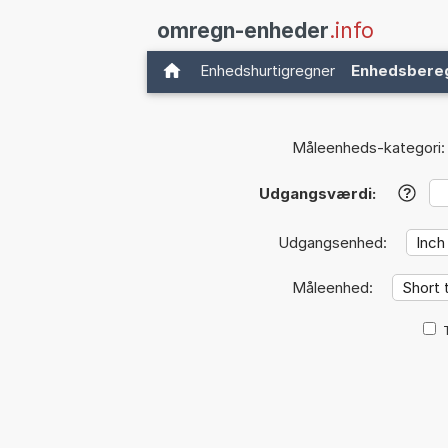
omregn-enheder
.info
Enhedshurtigregner
Enhedsbere
Måleenheds-kategori:
Udgangsværdi:
?
Udgangsenhed:
Måleenhed: