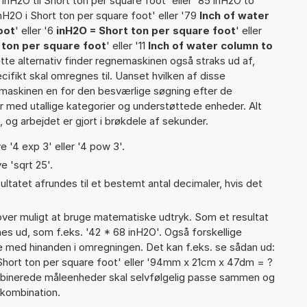
nH2O til Short ton per square foot' eller '85 inH2O to
inH2O i Short ton per square foot' eller '79
Inch of water
oot
' eller '6
inH2O = Short ton per square foot
' eller
t ton per square foot
' eller '11
Inch of water column to
ette alternativ finder regnemaskinen også straks ud af,
cifikt skal omregnes til. Uanset hvilken af disse
maskinen en for den besværlige søgning efter de
ter med utallige kategorier og understøttede enheder. Alt
 og arbejdet er gjort i brøkdele af sekunder.
e '4 exp 3' eller '4 pow 3'.
e 'sqrt 25'.
ultatet afrundes til et bestemt antal decimaler, hvis det
er muligt at bruge matematiske udtryk. Som et resultat
gnes ud, som f.eks. '42 * 68 inH2O'. Også forskellige
 med hinanden i omregningen. Det kan f.eks. se sådan ud:
Short ton per square foot' eller '94mm x 21cm x 47dm = ?
inerede måleenheder skal selvfølgelig passe sammen og
kombination.