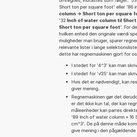
omregnes, indtastes som følger: '53 i
Short ton per square foot' eller '86 
column -> Short ton per square f
'32
Inch of water column til Shor
Short ton per square foot
'. For d
hvilken enhed den originale værdi spe
muligheder man bruger, sparer regne
relevante lister i lange selektionslis
dette har regnemaskinen gjort for os,
I stedet for '4^3' kan man skriv
I stedet for '√25' kan man skriv
Hvis det er nødvendigt, kan res
giver mening.
Regnemaskinen gør det derudov
er det ikke kun tal, der kan re
måleenheder kan parres direkte
'89 Inch of water column + 16 
cm^3'. De på denne måde komb
give mening i den pågældende 