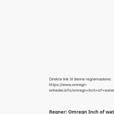
Direkte link til denne regnemaskine:
https://www.omregn-
enheder.info/omregn+Inch+of+wate
Regner: Omregn Inch of wate