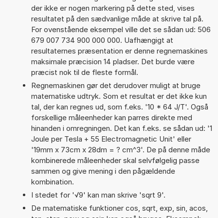
der ikke er nogen markering på dette sted, vises
resultatet på den sædvanlige måde at skrive tal på.
For ovenstående eksempel ville det se sådan ud: 506
679 007 734 900 000 000. Uafhængigt at
resultaternes præsentation er denne regnemaskines
maksimale præcision 14 pladser. Det burde være
præcist nok til de fleste formål.
Regnemaskinen gør det derudover muligt at bruge
matematiske udtryk. Som et resultat er det ikke kun
tal, der kan regnes ud, som f.eks. '10 * 64 J/T'. Også
forskellige måleenheder kan parres direkte med
hinanden i omregningen. Det kan f.eks. se sådan ud: '1
Joule per Tesla + 55 Electromagnetic Unit' eller
'19mm x 73cm x 28dm = ? cm^3'. De på denne måde
kombinerede måleenheder skal selvfølgelig passe
sammen og give mening i den pågældende
kombination.
I stedet for '√9' kan man skrive 'sqrt 9'.
De matematiske funktioner cos, sqrt, exp, sin, acos,