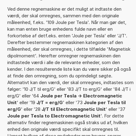
Ved denne regnemaskine er det muligt at indtaste den
værdi, der skal omregnes, sammen med den originale
måleenhed, f.eks. '109 Joule per Tesla'. Når man gør det,
kan man enten bruge enhedens fulde navn eller en
forkortelse af detf.eks. enten 'Joule per Tesla' eller 'J/T'.
Derefter bestemmer regnemaskinen kategorien af den
måleenhed, der skal omregnes, i dette tilfælde 'Magnetisk
dipolmoment'. Herefter omregner regnemaskinen den
indtastede værdi i alle de relevante enheder, som den
kender. I den resulterende liste kan du være sikker på også
at finde den omregning, som du oprindeligt søgte.
Alternativt kan den værdi, der skal omregnes, indtastes som
følger: '10 J/T til erg/G' eller '83 J/T to erg/G' eller '84 J/T i
erg/G' eller '64
Joule per Tesla -> Electromagnetic
Unit
' eller '19
J/T = erg/G
' eller '73
Joule per Tesla til
erg/G
' eller '28
J/T til Electromagnetic Unit
' eller '37
Joule per Tesla to Electromagnetic Unit
'. For dette
alternativ finder regnemaskinen også straks ud af, hvilken
enhed den originale værdi specifikt skal omregnes til.
Uanset hvilken af disse muligheder man bruger, sparer