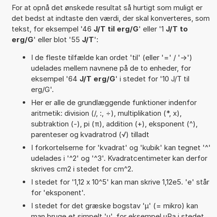
For at opnå det ønskede resultat så hurtigt som muligt er
det bedst at indtaste den værdi, der skal konverteres, som
tekst, for eksempel '46
J/T til erg/G
' eller '1
J/T to
erg/G
' eller blot '55
J/T
':
I de fleste tilfælde kan ordet 'til' (eller '=' / '->')
udelades mellem navnene på de to enheder, for
eksempel '64
J/T erg/G
' i stedet for '10 J/T til
erg/G'.
Her er alle de grundlæggende funktioner indenfor
aritmetik: division (/, :, ÷), multiplikation (*, x),
subtraktion (-), pi (π), addition (+), eksponent (^),
parenteser og kvadratrod (√) tilladt
I forkortelserne for 'kvadrat' og 'kubik' kan tegnet '^'
udelades i '^2' og '^3'. Kvadratcentimeter kan derfor
skrives cm2 i stedet for cm^2.
I stedet for '1,12 x 10^5' kan man skrive 1,12e5. 'e' står
for 'eksponent'.
I stedet for det græske bogstav 'µ' (= mikro) kan
man bruge et simpelt 'u', for eksempel uPa i stedet