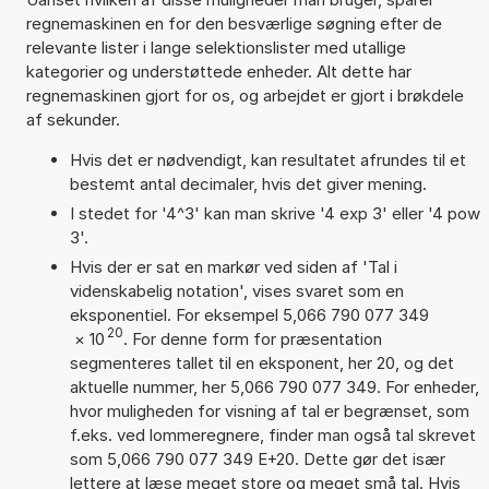
regnemaskinen en for den besværlige søgning efter de
relevante lister i lange selektionslister med utallige
kategorier og understøttede enheder. Alt dette har
regnemaskinen gjort for os, og arbejdet er gjort i brøkdele
af sekunder.
Hvis det er nødvendigt, kan resultatet afrundes til et
bestemt antal decimaler, hvis det giver mening.
I stedet for '4^3' kan man skrive '4 exp 3' eller '4 pow
3'.
Hvis der er sat en markør ved siden af 'Tal i
videnskabelig notation', vises svaret som en
eksponentiel. For eksempel 5,066 790 077 349
20
×
10
. For denne form for præsentation
segmenteres tallet til en eksponent, her 20, og det
aktuelle nummer, her 5,066 790 077 349. For enheder,
hvor muligheden for visning af tal er begrænset, som
f.eks. ved lommeregnere, finder man også tal skrevet
som 5,066 790 077 349 E+20. Dette gør det især
lettere at læse meget store og meget små tal. Hvis