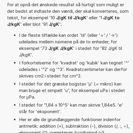
For at opnå det ønskede resultat så hurtigt som muligt er
det bedst at indtaste den værdi, der skal konverteres, som
tekst, for eksempel '10
J/gK til J/kgK
' eller '1
J/gK to
J/kgK
' eller blot '91
J/gK
':
I de fleste tilfælde kan ordet 'til' (eller '=' / '->')
udelades mellem navnene på de to enheder, for
eksempel '73
J/gK J/kgK
' i stedet for '82 J/gK til
J/kgK'.
I forkortelserne for 'kvadrat' og 'kubik' kan tegnet '^'
udelades i '^2' og '^3'. Kvadratcentimeter kan derfor
skrives cm2 i stedet for cm^2.
I stedet for det græske bogstav 'µ' (= mikro) kan
man bruge et simpelt 'u', for eksempel uPa i stedet
for µPa.
I stedet for '1,84 x 10^5' kan man skrive 1,84e5. 'e'
står for 'eksponent'.
Her er alle de grundlæggende funktioner indenfor
aritmetik: addition (+), subtraktion (-), division (/, :, ÷),
eksponent (^), parenteser, kvadratrod (√),