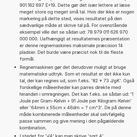
901 162 697 E+19. Dette gør det især lettere at læse
meget store og meget små tal. Hvis der ikke er nogen
markering på dette sted, vises resultatet på den
sædvanlige måde at skrive tal på. For ovenstående
eksempel ville det se sådan ud: 78 979 011 626 970
000 000. Uafhængigt at resultaternes præsentation
er denne regnemaskines maksimale præcision 14
pladser. Det burde være præcist nok til de fleste
formål.
Regnemaskinen gør det derudover muligt at bruge
matematiske udtryk. Som et resultat er det ikke kun
tal, der kan regnes ud, som f.eks. '82 * 73 J/gK'. Også
forskellige måleenheder kan parres direkte med
hinanden i omregningen. Det kan f.eks. se sådan ud: '1
Joule per Gram-Kelvin + 91 Joule per Kilogram-Kelvin'
eller '64mm x 55cm x 46dm = ? cm^3'. De på denne
måde kombinerede måleenheder skal selvfølgelig
passe sammen og give mening i den pågældende
kombination.
I stedet for '√4' kan man skrive 'sqrt 4'.