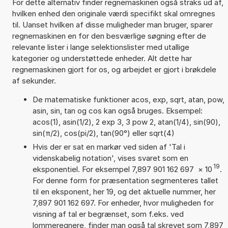
For dette alternativ finder regnemaskinen også straks ud af,
hvilken enhed den originale værdi specifikt skal omregnes
til. Uanset hvilken af disse muligheder man bruger, sparer
regnemaskinen en for den besværlige søgning efter de
relevante lister i lange selektionslister med utallige
kategorier og understøttede enheder. Alt dette har
regnemaskinen gjort for os, og arbejdet er gjort i brøkdele
af sekunder.
De matematiske funktioner acos, exp, sqrt, atan, pow,
asin, sin, tan og cos kan også bruges. Eksempel:
acos(1), asin(1/2), 2 exp 3, 3 pow 2, atan(1/4), sin(90),
sin(π/2), cos(pi/2), tan(90°) eller sqrt(4)
Hvis der er sat en markør ved siden af 'Tal i
videnskabelig notation', vises svaret som en
19
eksponentiel. For eksempel 7,897 901 162 697
×
10
.
For denne form for præsentation segmenteres tallet
til en eksponent, her 19, og det aktuelle nummer, her
7,897 901 162 697. For enheder, hvor muligheden for
visning af tal er begrænset, som f.eks. ved
lommeregnere, finder man også tal skrevet som 7,897