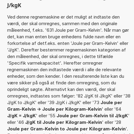
J/kgK
Ved denne regnemaskine er det muligt at indtaste den
værdi, der skal omregnes, sammen med den originale
måleenhed, f.eks. '631 Joule per Gram-Kelvin'. Når man gør
det, kan man enten bruge enhedens fulde navn eller en
forkortelse af detf.eks. enten 'Joule per Gram-Kelvin' eller
'J/gK'. Derefter bestemmer regnemaskinen kategorien af
den måleenhed, der skal omregnes, i dette tilfælde
'Specifik varmekapacitet'. Herefter omregner
regnemaskinen den indtastede værdi i alle de relevante
enheder, som den kender. I den resulterende liste kan du
være sikker på også at finde den omregning, som du
oprindeligt søgte. Alternativt kan den værdi, der skal
omregnes, indtastes som følger: '82 J/gK til J/kgK' eller '38
J/gK to J/kgK' eller '39 J/gK i J/kgK' eller '73
Joule per
Gram-Kelvin -> Joule per Kilogram-Kelvin
' eller '64
J/gK = J/kgK
' eller '55
Joule per Gram-Kelvin til J/kgK
'
eller '46
J/gK til Joule per Kilogram-Kelvin
' eller '28
Joule per Gram-Kelvin to Joule per Kilogram-Kelvin
'.