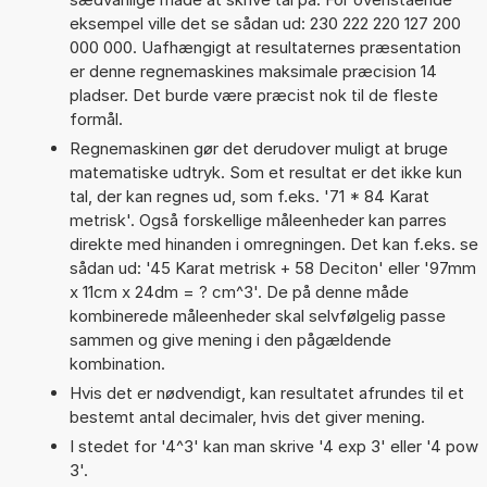
eksempel ville det se sådan ud: 230 222 220 127 200
000 000. Uafhængigt at resultaternes præsentation
er denne regnemaskines maksimale præcision 14
pladser. Det burde være præcist nok til de fleste
formål.
Regnemaskinen gør det derudover muligt at bruge
matematiske udtryk. Som et resultat er det ikke kun
tal, der kan regnes ud, som f.eks. '71 * 84 Karat
metrisk'. Også forskellige måleenheder kan parres
direkte med hinanden i omregningen. Det kan f.eks. se
sådan ud: '45 Karat metrisk + 58 Deciton' eller '97mm
x 11cm x 24dm = ? cm^3'. De på denne måde
kombinerede måleenheder skal selvfølgelig passe
sammen og give mening i den pågældende
kombination.
Hvis det er nødvendigt, kan resultatet afrundes til et
bestemt antal decimaler, hvis det giver mening.
I stedet for '4^3' kan man skrive '4 exp 3' eller '4 pow
3'.