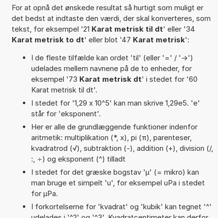
For at opnå det ønskede resultat så hurtigt som muligt er
det bedst at indtaste den værdi, der skal konverteres, som
tekst, for eksempel '21
Karat metrisk til dt
' eller '34
Karat metrisk to dt
' eller blot '47
Karat metrisk
':
I de fleste tilfælde kan ordet 'til' (eller '=' / '->')
udelades mellem navnene på de to enheder, for
eksempel '73
Karat metrisk dt
' i stedet for '60
Karat metrisk til dt'.
I stedet for '1,29 x 10^5' kan man skrive 1,29e5. 'e'
står for 'eksponent'.
Her er alle de grundlæggende funktioner indenfor
aritmetik: multiplikation (*, x), pi (π), parenteser,
kvadratrod (√), subtraktion (-), addition (+), division (/,
:, ÷) og eksponent (^) tilladt
I stedet for det græske bogstav 'µ' (= mikro) kan
man bruge et simpelt 'u', for eksempel uPa i stedet
for µPa.
I forkortelserne for 'kvadrat' og 'kubik' kan tegnet '^'
udelades i '^2' og '^3'. Kvadratcentimeter kan derfor