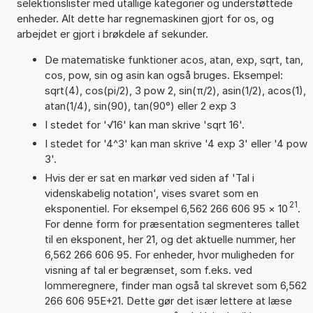
selektionslister med utallige kategorier og understøttede
enheder. Alt dette har regnemaskinen gjort for os, og
arbejdet er gjort i brøkdele af sekunder.
De matematiske funktioner acos, atan, exp, sqrt, tan,
cos, pow, sin og asin kan også bruges. Eksempel:
sqrt(4), cos(pi/2), 3 pow 2, sin(π/2), asin(1/2), acos(1),
atan(1/4), sin(90), tan(90°) eller 2 exp 3
I stedet for '√16' kan man skrive 'sqrt 16'.
I stedet for '4^3' kan man skrive '4 exp 3' eller '4 pow
3'.
Hvis der er sat en markør ved siden af 'Tal i
videnskabelig notation', vises svaret som en
21
eksponentiel. For eksempel 6,562 266 606 95
×
10
.
For denne form for præsentation segmenteres tallet
til en eksponent, her 21, og det aktuelle nummer, her
6,562 266 606 95. For enheder, hvor muligheden for
visning af tal er begrænset, som f.eks. ved
lommeregnere, finder man også tal skrevet som 6,562
266 606 95E+21. Dette gør det især lettere at læse