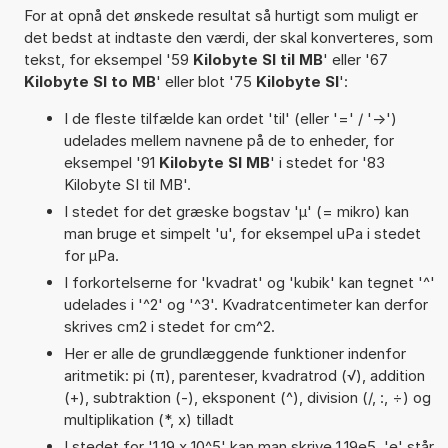
For at opnå det ønskede resultat så hurtigt som muligt er
det bedst at indtaste den værdi, der skal konverteres, som
tekst, for eksempel '59
Kilobyte SI til MB
' eller '67
Kilobyte SI to MB
' eller blot '75
Kilobyte SI
':
I de fleste tilfælde kan ordet 'til' (eller '=' / '->')
udelades mellem navnene på de to enheder, for
eksempel '91
Kilobyte SI MB
' i stedet for '83
Kilobyte SI til MB'.
I stedet for det græske bogstav 'µ' (= mikro) kan
man bruge et simpelt 'u', for eksempel uPa i stedet
for µPa.
I forkortelserne for 'kvadrat' og 'kubik' kan tegnet '^'
udelades i '^2' og '^3'. Kvadratcentimeter kan derfor
skrives cm2 i stedet for cm^2.
Her er alle de grundlæggende funktioner indenfor
aritmetik: pi (π), parenteser, kvadratrod (√), addition
(+), subtraktion (-), eksponent (^), division (/, :, ÷) og
multiplikation (*, x) tilladt
I stedet for '1,19 x 10^5' kan man skrive 1,19e5. 'e' står