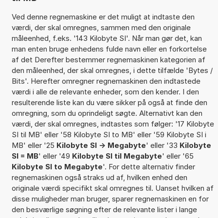
Ved denne regnemaskine er det muligt at indtaste den
værdi, der skal omregnes, sammen med den originale
måleenhed, f.eks. '143 Kilobyte SI'. Når man gør det, kan
man enten bruge enhedens fulde navn eller en forkortelse
af det Derefter bestemmer regnemaskinen kategorien af
den måleenhed, der skal omregnes, i dette tilfælde 'Bytes /
Bits'. Herefter omregner regnemaskinen den indtastede
værdi i alle de relevante enheder, som den kender. I den
resulterende liste kan du være sikker på også at finde den
omregning, som du oprindeligt søgte. Alternativt kan den
værdi, der skal omregnes, indtastes som følger: '17 Kilobyte
SI til MB' eller '58 Kilobyte SI to MB' eller '59 Kilobyte SI i
MB' eller '25
Kilobyte SI -> Megabyte
' eller '33
Kilobyte
SI = MB
' eller '49
Kilobyte SI til Megabyte
' eller '65
Kilobyte SI to Megabyte
'. For dette alternativ finder
regnemaskinen også straks ud af, hvilken enhed den
originale værdi specifikt skal omregnes til. Uanset hvilken af
disse muligheder man bruger, sparer regnemaskinen en for
den besværlige søgning efter de relevante lister i lange