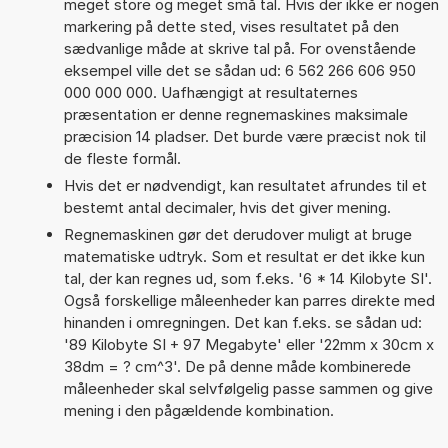
meget store og meget små tal. Hvis der ikke er nogen
markering på dette sted, vises resultatet på den
sædvanlige måde at skrive tal på. For ovenstående
eksempel ville det se sådan ud: 6 562 266 606 950
000 000 000. Uafhængigt at resultaternes
præsentation er denne regnemaskines maksimale
præcision 14 pladser. Det burde være præcist nok til
de fleste formål.
Hvis det er nødvendigt, kan resultatet afrundes til et
bestemt antal decimaler, hvis det giver mening.
Regnemaskinen gør det derudover muligt at bruge
matematiske udtryk. Som et resultat er det ikke kun
tal, der kan regnes ud, som f.eks. '6 * 14 Kilobyte SI'.
Også forskellige måleenheder kan parres direkte med
hinanden i omregningen. Det kan f.eks. se sådan ud:
'89 Kilobyte SI + 97 Megabyte' eller '22mm x 30cm x
38dm = ? cm^3'. De på denne måde kombinerede
måleenheder skal selvfølgelig passe sammen og give
mening i den pågældende kombination.