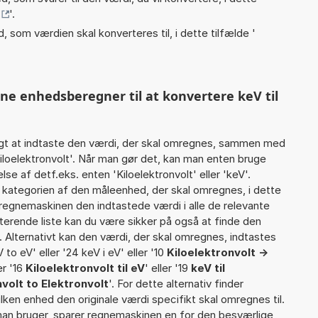
'.
, som værdien skal konverteres til, i dette tilfælde '
nne enhedsberegner til at konvertere keV til
gt at indtaste den værdi, der skal omregnes, sammen med
Kiloelektronvolt'. Når man gør det, kan man enten bruge
se af detf.eks. enten 'Kiloelektronvolt' eller 'keV'.
ategorien af den måleenhed, der skal omregnes, i dette
 regnemaskinen den indtastede værdi i alle de relevante
terende liste kan du være sikker på også at finde den
 Alternativt kan den værdi, der skal omregnes, indtastes
 to eV' eller '24 keV i eV' eller '10
Kiloelektronvolt ->
ler '16
Kiloelektronvolt til eV
' eller '19
keV til
volt to Elektronvolt
'. For dette alternativ finder
lken enhed den originale værdi specifikt skal omregnes til.
man bruger, sparer regnemaskinen en for den besværlige