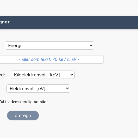
gner
ed:
:
Tal i videnskabelig notation