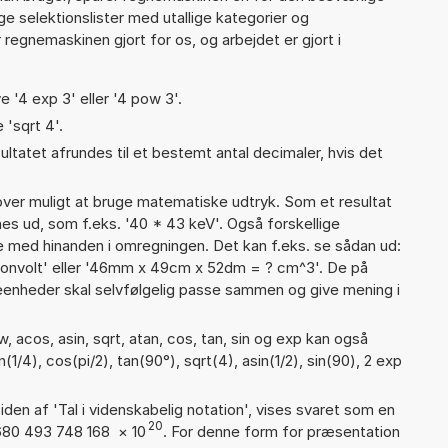
nge selektionslister med utallige kategorier og
regnemaskinen gjort for os, og arbejdet er gjort i
e '4 exp 3' eller '4 pow 3'.
 'sqrt 4'.
ultatet afrundes til et bestemt antal decimaler, hvis det
er muligt at bruge matematiske udtryk. Som et resultat
gnes ud, som f.eks. '40 * 43 keV'. Også forskellige
 med hinanden i omregningen. Det kan f.eks. se sådan ud:
tronvolt' eller '46mm x 49cm x 52dm = ? cm^3'. De på
nheder skal selvfølgelig passe sammen og give mening i
 acos, asin, sqrt, atan, cos, tan, sin og exp kan også
1/4), cos(pi/2), tan(90°), sqrt(4), asin(1/2), sin(90), 2 exp
iden af 'Tal i videnskabelig notation', vises svaret som en
20
,680 493 748 168
×
10
. For denne form for præsentation