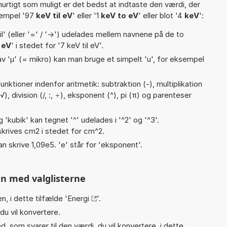
hurtigt som muligt er det bedst at indtaste den værdi, der
sempel '97
keV til eV
' eller '1
keV to eV
' eller blot '4
keV
':
til' (eller '=' / '->') udelades mellem navnene på de to
 eV
' i stedet for '7 keV til eV'.
v 'µ' (= mikro) kan man bruge et simpelt 'u', for eksempel
nktioner indenfor aritmetik: subtraktion (-), multiplikation
(√), division (/, :, ÷), eksponent (^), pi (π) og parenteser
g 'kubik' kan tegnet '^' udelades i '^2' og '^3'.
krives cm2 i stedet for cm^2.
an skrive 1,09e5. 'e' står for 'eksponent'.
n med valglisterne
n, i dette tilfælde '
Energi
'.
du vil konvertere.
, som svarer til den værdi, du vil konvertere, i dette