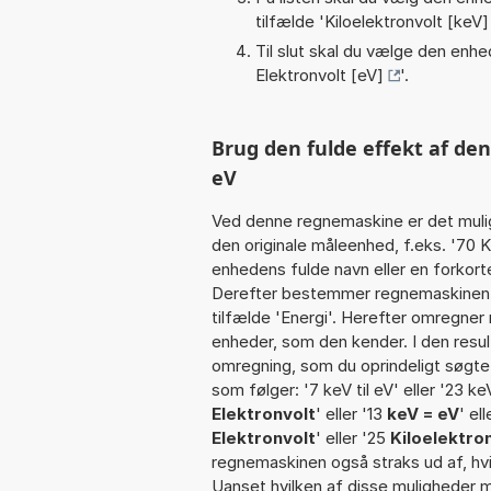
tilfælde '
Kiloelektronvolt [keV]
Til slut skal du vælge den enhed
Elektronvolt [eV]
'.
Brug den fulde effekt af de
eV
Ved denne regnemaskine er det muli
den originale måleenhed, f.eks. '70 
enhedens fulde navn eller en forkortel
Derefter bestemmer regnemaskinen k
tilfælde 'Energi'. Herefter omregner
enheder, som den kender. I den resul
omregning, som du oprindeligt søgte.
som følger: '7 keV til eV' eller '23 keV
Elektronvolt
' eller '13
keV = eV
' el
Elektronvolt
' eller '25
Kiloelektron
regnemaskinen også straks ud af, hvi
Uanset hvilken af disse muligheder 