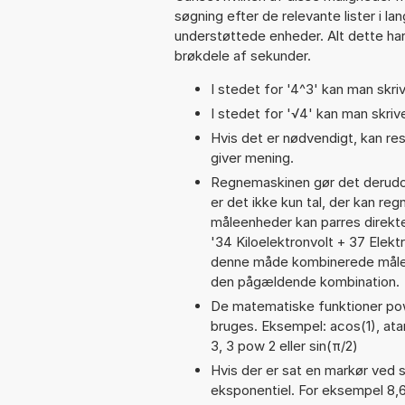
søgning efter de relevante lister i la
understøttede enheder. Alt dette har 
brøkdele af sekunder.
I stedet for '4^3' kan man skriv
I stedet for '√4' kan man skrive
Hvis det er nødvendigt, kan res
giver mening.
Regnemaskinen gør det derudov
er det ikke kun tal, der kan re
måleenheder kan parres direkte
'34 Kiloelektronvolt + 37 Elek
denne måde kombinerede målee
den pågældende kombination.
De matematiske funktioner pow,
bruges. Eksempel: acos(1), atan(
3, 3 pow 2 eller sin(π/2)
Hvis der er sat en markør ved s
eksponentiel. For eksempel 8