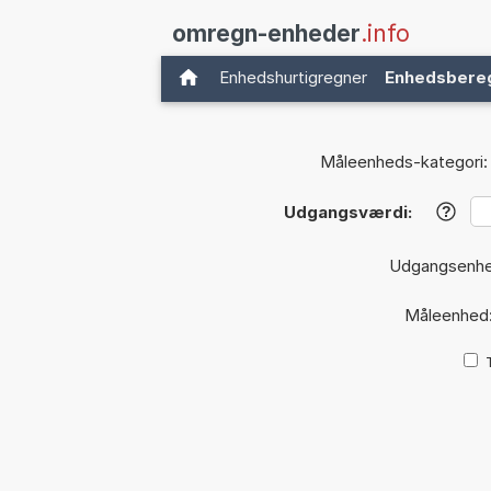
omregn-enheder
.info
Enhedshurtigregner
Enhedsbere
Måleenheds-kategori:
Udgangsværdi:
?
Udgangsenh
Måleenhed