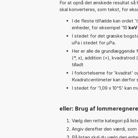
For at opnå det ønskede resultat så 
skal konverteres, som tekst, for ek
I de fleste tilfælde kan ordet '
enheder, for eksempel '10
keV
I stedet for det græske bogsta
uPa i stedet for µPa.
Her er alle de grundlæggende fu
(*, x), addition (+), kvadratrod 
tilladt
I forkortelserne for 'kvadrat' o
Kvadratcentimeter kan derfor s
I stedet for '1,09 x 10^5' kan m
eller: Brug af lommeregnere
Vælg den rette kategori på liste
Angiv derefter den værdi, som 
På listen skal du vælg den enhed