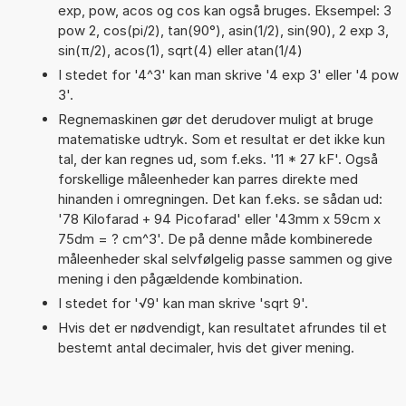
exp, pow, acos og cos kan også bruges. Eksempel: 3
pow 2, cos(pi/2), tan(90°), asin(1/2), sin(90), 2 exp 3,
sin(π/2), acos(1), sqrt(4) eller atan(1/4)
I stedet for '4^3' kan man skrive '4 exp 3' eller '4 pow
3'.
Regnemaskinen gør det derudover muligt at bruge
matematiske udtryk. Som et resultat er det ikke kun
tal, der kan regnes ud, som f.eks. '11 * 27 kF'. Også
forskellige måleenheder kan parres direkte med
hinanden i omregningen. Det kan f.eks. se sådan ud:
'78 Kilofarad + 94 Picofarad' eller '43mm x 59cm x
75dm = ? cm^3'. De på denne måde kombinerede
måleenheder skal selvfølgelig passe sammen og give
mening i den pågældende kombination.
I stedet for '√9' kan man skrive 'sqrt 9'.
Hvis det er nødvendigt, kan resultatet afrundes til et
bestemt antal decimaler, hvis det giver mening.