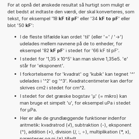
For at opnå det ønskede resultat så hurtigt som muligt er
det bedst at indtaste den værdi, der skal konverteres, som
tekst, for eksempel '18
kF til pF
' eller '34
kF to pF
' eller
blot '50
kF
':
I de fleste tilfælde kan ordet 'til' (eller '=' / '->')
udelades mellem navnene på de to enheder, for
eksempel '82
kF pF
' i stedet for '66 kF til pF'.
I stedet for '1,35 x 10^5' kan man skrive 1,35e5. 'e'
står for 'eksponent'.
I forkortelserne for 'kvadrat' og 'kubik' kan tegnet '^'
udelades i '^2' og '^3'. Kvadratcentimeter kan derfor
skrives cm2 i stedet for cm^2.
I stedet for det græske bogstav 'µ' (= mikro) kan
man bruge et simpelt 'u', for eksempel uPa i stedet
for µPa.
Her er alle de grundlæggende funktioner indenfor
aritmetik: kvadratrod (√), subtraktion (-), eksponent
(^), addition (+), division (/, :, ÷), multiplikation (*, x),
parenteser og pi (π) tilladt