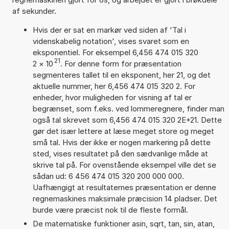
af sekunder.
Hvis der er sat en markør ved siden af 'Tal i
videnskabelig notation', vises svaret som en
eksponentiel. For eksempel 6,456 474 015 320
21
2
×
10
. For denne form for præsentation
segmenteres tallet til en eksponent, her 21, og det
aktuelle nummer, her 6,456 474 015 320 2. For
enheder, hvor muligheden for visning af tal er
begrænset, som f.eks. ved lommeregnere, finder man
også tal skrevet som 6,456 474 015 320 2E+21. Dette
gør det især lettere at læse meget store og meget
små tal. Hvis der ikke er nogen markering på dette
sted, vises resultatet på den sædvanlige måde at
skrive tal på. For ovenstående eksempel ville det se
sådan ud: 6 456 474 015 320 200 000 000.
Uafhængigt at resultaternes præsentation er denne
regnemaskines maksimale præcision 14 pladser. Det
burde være præcist nok til de fleste formål.
De matematiske funktioner asin, sqrt, tan, sin, atan,