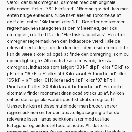
værdi, der skal omregnes, sammen med den originale
måleenhed, f.eks. '762 Kilofarad'. Når man gør det, kan man
enten bruge enhedens fulde navn eller en forkortelse af
detf.eks. enten 'Kilofarad' eller 'kF'. Derefter bestemmer
regnemaskinen kategorien af den måleenhed, der skal
omregnes, i dette tilfælde 'Elektrisk kapacitans'. Herefter
omregner regnemaskinen den indtastede værdi i alle de
relevante enheder, som den kender. I den resulterende liste
kan du være sikker på også at finde den omregning, som du
oprindeligt søgte. Alternativt kan den værdi, der skal
omregnes, indtastes som følger: '33 kF til pF' eller '15 kF to
pF' eller '16 kF i pF' eller '49
Kilofarad -> Picofarad
' eller
'65
kF = pF
' eller '81
Kilofarad til pF
' eller '97
kF til
Picofarad
' eller '30
Kilofarad to Picofarad
'. For dette
alternativ finder regnemaskinen også straks ud af, hvilken
enhed den originale værdi specifikt skal omregnes til.
Uanset hvilken af disse muligheder man bruger, sparer
regnemaskinen en for den besværlige søgning efter de
relevante lister i lange selektionslister med utallige
kategorier og understøttede enheder. Alt dette har
regnemaskinen gjort for os, og arbejdet er gjort i brøkdele