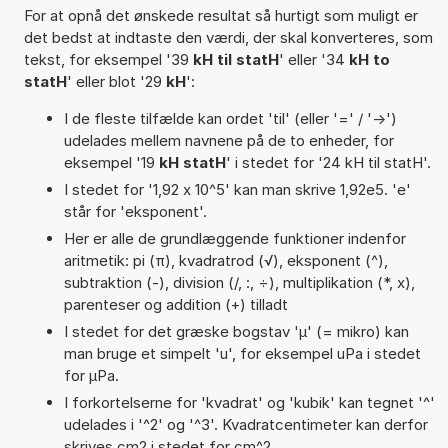
For at opnå det ønskede resultat så hurtigt som muligt er
det bedst at indtaste den værdi, der skal konverteres, som
tekst, for eksempel '39
kH til statH
' eller '34
kH to
statH
' eller blot '29
kH
':
I de fleste tilfælde kan ordet 'til' (eller '=' / '->')
udelades mellem navnene på de to enheder, for
eksempel '19
kH statH
' i stedet for '24 kH til statH'.
I stedet for '1,92 x 10^5' kan man skrive 1,92e5. 'e'
står for 'eksponent'.
Her er alle de grundlæggende funktioner indenfor
aritmetik: pi (π), kvadratrod (√), eksponent (^),
subtraktion (-), division (/, :, ÷), multiplikation (*, x),
parenteser og addition (+) tilladt
I stedet for det græske bogstav 'µ' (= mikro) kan
man bruge et simpelt 'u', for eksempel uPa i stedet
for µPa.
I forkortelserne for 'kvadrat' og 'kubik' kan tegnet '^'
udelades i '^2' og '^3'. Kvadratcentimeter kan derfor
skrives cm2 i stedet for cm^2.