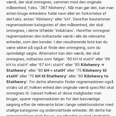
værdi, der skal omregnes, sammen med den originale
måleenhed, f.eks. '387 Kilohenry'. Når man gør det, kan man
enten bruge enhedens fulde navn eller en forkortelse af
detf.eks. enten 'Kilohenry' eller 'kH'. Derefter bestemmer
regnemaskinen kategorien af den måleenhed, der skal
omregnes, i dette tilfælde 'Induktans'. Herefter omregner
regnemaskinen den indtastede værdi i alle de relevante
enheder, som den kender. I den resulterende liste kan du
være sikker på også at finde den omregning, som du
oprindeligt søgte. Alternativt kan den værdi, der skal
omregnes, indtastes som følger: '90 kH til statH' eller '66
kH to statH' eller '67 kH i statH' eller '85
Kilohenry ->
Stathenry
' eller '80
kH = statH
' eller '75
Kilohenry til
statH
' eller '70
kH til Stathenry
' eller '60
Kilohenry to
Stathenry
'. For dette alternativ finder regnemaskinen også
straks ud af, hvilken enhed den originale værdi specifikt skal
omregnes til. Uanset hvilken af disse muligheder man
bruger, sparer regnemaskinen en for den besværlige
søgning efter de relevante lister i lange selektionslister med
utallige kategorier og understøttede enheder. Alt dette har
regnemaskinen gjort for os, og arbejdet er gjort i brøkdele