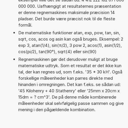
000 000. Uafhængigt at resultaternes præsentation
er denne regnemaskines maksimale præcision 14
pladser. Det burde være præcist nok til de fleste
formål.
De matematiske funktioner atan, exp, pow, tan, sin,
sqrt, cos, acos og asin kan også bruges. Eksempel: 2
exp 3, atan(1/4), sin(π/2), 3 pow 2, acos(1), asin(1/2),
cos(pi/2), tan(90°), sqrt(4) eller sin(90)
Regnemaskinen gør det derudover muligt at bruge
matematiske udtryk. Som et resultat er det ikke kun
tal, der kan regnes ud, som f.eks. '35 * 30 kH'. Også
forskellige måleenheder kan parres direkte med
hinanden i omregningen. Det kan f.eks. se sådan ud:
'45 Kilohenry + 40 Stathenry' eller '25mm x 20cm x
15dm = ? cm^3'. De på denne måde kombinerede
måleenheder skal selvfølgelig passe sammen og give
mening i den pågældende kombination.