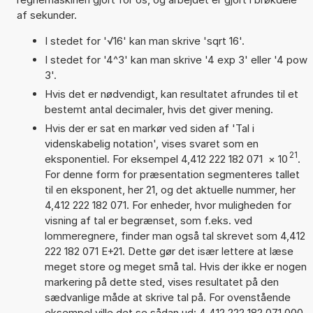
af sekunder.
I stedet for '√16' kan man skrive 'sqrt 16'.
I stedet for '4^3' kan man skrive '4 exp 3' eller '4 pow
3'.
Hvis det er nødvendigt, kan resultatet afrundes til et
bestemt antal decimaler, hvis det giver mening.
Hvis der er sat en markør ved siden af 'Tal i
videnskabelig notation', vises svaret som en
21
eksponentiel. For eksempel 4,412 222 182 071
×
10
.
For denne form for præsentation segmenteres tallet
til en eksponent, her 21, og det aktuelle nummer, her
4,412 222 182 071. For enheder, hvor muligheden for
visning af tal er begrænset, som f.eks. ved
lommeregnere, finder man også tal skrevet som 4,412
222 182 071 E+21. Dette gør det især lettere at læse
meget store og meget små tal. Hvis der ikke er nogen
markering på dette sted, vises resultatet på den
sædvanlige måde at skrive tal på. For ovenstående
eksempel ville det se sådan ud: 4 412 222 182 071 000