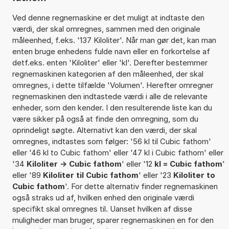
Ved denne regnemaskine er det muligt at indtaste den
værdi, der skal omregnes, sammen med den originale
måleenhed, f.eks. '137 Kiloliter'. Når man gør det, kan man
enten bruge enhedens fulde navn eller en forkortelse af
detf.eks. enten 'Kiloliter' eller 'kl'. Derefter bestemmer
regnemaskinen kategorien af den måleenhed, der skal
omregnes, i dette tilfælde 'Volumen'. Herefter omregner
regnemaskinen den indtastede værdi i alle de relevante
enheder, som den kender. I den resulterende liste kan du
være sikker på også at finde den omregning, som du
oprindeligt søgte. Alternativt kan den værdi, der skal
omregnes, indtastes som følger: '56 kl til Cubic fathom'
eller '46 kl to Cubic fathom' eller '47 kl i Cubic fathom' eller
'34
Kiloliter -> Cubic fathom
' eller '12
kl = Cubic fathom
'
eller '89
Kiloliter til Cubic fathom
' eller '23
Kiloliter to
Cubic fathom
'. For dette alternativ finder regnemaskinen
også straks ud af, hvilken enhed den originale værdi
specifikt skal omregnes til. Uanset hvilken af disse
muligheder man bruger, sparer regnemaskinen en for den