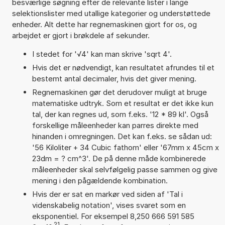
besværlige søgning efter de relevante lister i lange
selektionslister med utallige kategorier og understøttede
enheder. Alt dette har regnemaskinen gjort for os, og
arbejdet er gjort i brøkdele af sekunder.
I stedet for '√4' kan man skrive 'sqrt 4'.
Hvis det er nødvendigt, kan resultatet afrundes til et
bestemt antal decimaler, hvis det giver mening.
Regnemaskinen gør det derudover muligt at bruge
matematiske udtryk. Som et resultat er det ikke kun
tal, der kan regnes ud, som f.eks. '12 * 89 kl'. Også
forskellige måleenheder kan parres direkte med
hinanden i omregningen. Det kan f.eks. se sådan ud:
'56 Kiloliter + 34 Cubic fathom' eller '67mm x 45cm x
23dm = ? cm^3'. De på denne måde kombinerede
måleenheder skal selvfølgelig passe sammen og give
mening i den pågældende kombination.
Hvis der er sat en markør ved siden af 'Tal i
videnskabelig notation', vises svaret som en
eksponentiel. For eksempel 8,250 666 591 585
21