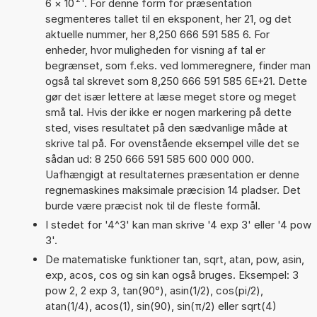
6
×
10
. For denne form for præsentation
segmenteres tallet til en eksponent, her 21, og det
aktuelle nummer, her 8,250 666 591 585 6. For
enheder, hvor muligheden for visning af tal er
begrænset, som f.eks. ved lommeregnere, finder man
også tal skrevet som 8,250 666 591 585 6E+21. Dette
gør det især lettere at læse meget store og meget
små tal. Hvis der ikke er nogen markering på dette
sted, vises resultatet på den sædvanlige måde at
skrive tal på. For ovenstående eksempel ville det se
sådan ud: 8 250 666 591 585 600 000 000.
Uafhængigt at resultaternes præsentation er denne
regnemaskines maksimale præcision 14 pladser. Det
burde være præcist nok til de fleste formål.
I stedet for '4^3' kan man skrive '4 exp 3' eller '4 pow
3'.
De matematiske funktioner tan, sqrt, atan, pow, asin,
exp, acos, cos og sin kan også bruges. Eksempel: 3
pow 2, 2 exp 3, tan(90°), asin(1/2), cos(pi/2),
atan(1/4), acos(1), sin(90), sin(π/2) eller sqrt(4)