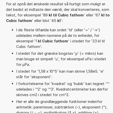
For at opnå det ønskede resultat så hurtigt som muligt er
det bedst at indtaste den værdi, der skal konverteres, som
tekst, for eksempel '89
kl til Cubic fathom
' eller '67
kl to
Cubic fathom
' eller blot '45
kl
':
I de fleste tilfælde kan ordet 'til' (eller '=' / '->')
udelades mellem navnene på de to enheder, for
eksempel '1
kl Cubic fathom
' i stedet for '23 kl til
Cubic fathom'.
I stedet for det græske bogstav 'µ' (= mikro) kan
man bruge et simpelt 'u', for eksempel uPa i stedet
for µPa.
I stedet for '1,58 x 10^5' kan man skrive 1,58e5. 'e'
står for 'eksponent'.
I forkortelserne for 'kvadrat' og 'kubik' kan tegnet '^'
udelades i '^2' og '^3'. Kvadratcentimeter kan derfor
skrives cm2 i stedet for cm^2.
Her er alle de grundlæggende funktioner indenfor
aritmetik: parenteser, subtraktion (-), eksponent (^),
division (/, :, ÷), multiplikation (*, x), addition (+),