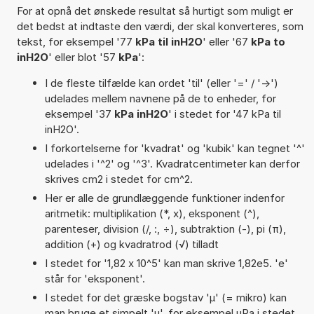
For at opnå det ønskede resultat så hurtigt som muligt er
det bedst at indtaste den værdi, der skal konverteres, som
tekst, for eksempel '77
kPa til inH2O
' eller '67
kPa to
inH2O
' eller blot '57
kPa
':
I de fleste tilfælde kan ordet 'til' (eller '=' / '->')
udelades mellem navnene på de to enheder, for
eksempel '37
kPa inH2O
' i stedet for '47 kPa til
inH2O'.
I forkortelserne for 'kvadrat' og 'kubik' kan tegnet '^'
udelades i '^2' og '^3'. Kvadratcentimeter kan derfor
skrives cm2 i stedet for cm^2.
Her er alle de grundlæggende funktioner indenfor
aritmetik: multiplikation (*, x), eksponent (^),
parenteser, division (/, :, ÷), subtraktion (-), pi (π),
addition (+) og kvadratrod (√) tilladt
I stedet for '1,82 x 10^5' kan man skrive 1,82e5. 'e'
står for 'eksponent'.
I stedet for det græske bogstav 'µ' (= mikro) kan
man bruge et simpelt 'u', for eksempel uPa i stedet