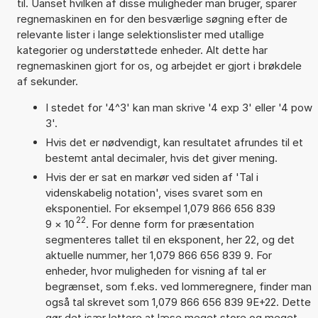
til. Uanset hvilken af disse muligheder man bruger, sparer
regnemaskinen en for den besværlige søgning efter de
relevante lister i lange selektionslister med utallige
kategorier og understøttede enheder. Alt dette har
regnemaskinen gjort for os, og arbejdet er gjort i brøkdele
af sekunder.
I stedet for '4^3' kan man skrive '4 exp 3' eller '4 pow
3'.
Hvis det er nødvendigt, kan resultatet afrundes til et
bestemt antal decimaler, hvis det giver mening.
Hvis der er sat en markør ved siden af 'Tal i
videnskabelig notation', vises svaret som en
eksponentiel. For eksempel 1,079 866 656 839
22
9
×
10
. For denne form for præsentation
segmenteres tallet til en eksponent, her 22, og det
aktuelle nummer, her 1,079 866 656 839 9. For
enheder, hvor muligheden for visning af tal er
begrænset, som f.eks. ved lommeregnere, finder man
også tal skrevet som 1,079 866 656 839 9E+22. Dette
gør det især lettere at læse meget store og meget