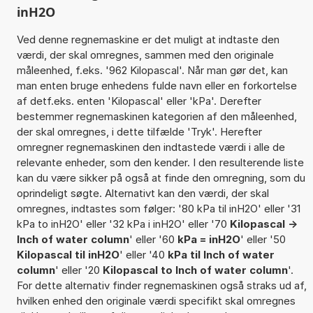
inH2O
Ved denne regnemaskine er det muligt at indtaste den
værdi, der skal omregnes, sammen med den originale
måleenhed, f.eks. '962 Kilopascal'. Når man gør det, kan
man enten bruge enhedens fulde navn eller en forkortelse
af detf.eks. enten 'Kilopascal' eller 'kPa'. Derefter
bestemmer regnemaskinen kategorien af den måleenhed,
der skal omregnes, i dette tilfælde 'Tryk'. Herefter
omregner regnemaskinen den indtastede værdi i alle de
relevante enheder, som den kender. I den resulterende liste
kan du være sikker på også at finde den omregning, som du
oprindeligt søgte. Alternativt kan den værdi, der skal
omregnes, indtastes som følger: '80 kPa til inH2O' eller '31
kPa to inH2O' eller '32 kPa i inH2O' eller '70
Kilopascal ->
Inch of water column
' eller '60
kPa = inH2O
' eller '50
Kilopascal til inH2O
' eller '40
kPa til Inch of water
column
' eller '20
Kilopascal to Inch of water column
'.
For dette alternativ finder regnemaskinen også straks ud af,
hvilken enhed den originale værdi specifikt skal omregnes