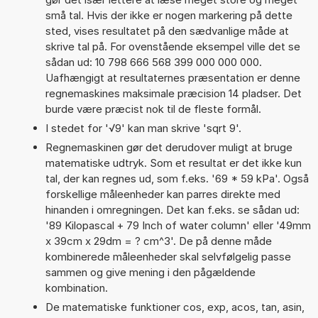
små tal. Hvis der ikke er nogen markering på dette
sted, vises resultatet på den sædvanlige måde at
skrive tal på. For ovenstående eksempel ville det se
sådan ud: 10 798 666 568 399 000 000 000.
Uafhængigt at resultaternes præsentation er denne
regnemaskines maksimale præcision 14 pladser. Det
burde være præcist nok til de fleste formål.
I stedet for '√9' kan man skrive 'sqrt 9'.
Regnemaskinen gør det derudover muligt at bruge
matematiske udtryk. Som et resultat er det ikke kun
tal, der kan regnes ud, som f.eks. '69 * 59 kPa'. Også
forskellige måleenheder kan parres direkte med
hinanden i omregningen. Det kan f.eks. se sådan ud:
'89 Kilopascal + 79 Inch of water column' eller '49mm
x 39cm x 29dm = ? cm^3'. De på denne måde
kombinerede måleenheder skal selvfølgelig passe
sammen og give mening i den pågældende
kombination.
De matematiske funktioner cos, exp, acos, tan, asin,