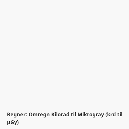
Regner: Omregn Kilorad til Mikrogray (krd til
µGy)