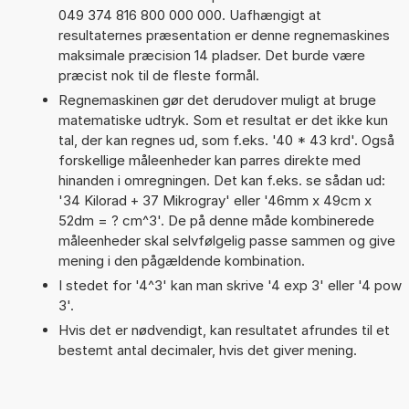
049 374 816 800 000 000. Uafhængigt at
resultaternes præsentation er denne regnemaskines
maksimale præcision 14 pladser. Det burde være
præcist nok til de fleste formål.
Regnemaskinen gør det derudover muligt at bruge
matematiske udtryk. Som et resultat er det ikke kun
tal, der kan regnes ud, som f.eks. '40 * 43 krd'. Også
forskellige måleenheder kan parres direkte med
hinanden i omregningen. Det kan f.eks. se sådan ud:
'34 Kilorad + 37 Mikrogray' eller '46mm x 49cm x
52dm = ? cm^3'. De på denne måde kombinerede
måleenheder skal selvfølgelig passe sammen og give
mening i den pågældende kombination.
I stedet for '4^3' kan man skrive '4 exp 3' eller '4 pow
3'.
Hvis det er nødvendigt, kan resultatet afrundes til et
bestemt antal decimaler, hvis det giver mening.