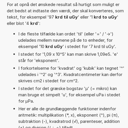
For at opnå det ønskede resultat så hurtigt som muligt er
det bedst at indtaste den værdi, der skal konverteres, som
tekst, for eksempel '97
krd til uGy
' eller '1
krd to uGy
'
eller blot '4
krd
':
I de fleste tilfælde kan ordet 'til' (eller '=' / '->')
udelades mellem navnene på de to enheder, for
eksempel '10
krd uGy
' i stedet for '7 krd til uGy'.
I stedet for '1,09 x 10^5' kan man skrive 1,09e5. 'e'
står for 'eksponent'.
I forkortelserne for 'kvadrat' og 'kubik' kan tegnet '^'
udelades i '^2' og '^3'. Kvadratcentimeter kan derfor
skrives cm2 i stedet for cm^2.
I stedet for det græske bogstav 'µ' (= mikro) kan
man bruge et simpelt 'u', for eksempel uPa i stedet
for µPa.
Her er alle de grundlæggende funktioner indenfor
aritmetik: multiplikation (*, x), eksponent (^), pi (π),
subtraktion (-), kvadratrod (√), parenteser, addition
(+) og division (/, :, ÷) tilladt