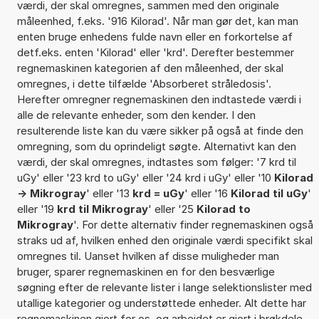
værdi, der skal omregnes, sammen med den originale
måleenhed, f.eks. '916 Kilorad'. Når man gør det, kan man
enten bruge enhedens fulde navn eller en forkortelse af
detf.eks. enten 'Kilorad' eller 'krd'. Derefter bestemmer
regnemaskinen kategorien af den måleenhed, der skal
omregnes, i dette tilfælde 'Absorberet stråledosis'.
Herefter omregner regnemaskinen den indtastede værdi i
alle de relevante enheder, som den kender. I den
resulterende liste kan du være sikker på også at finde den
omregning, som du oprindeligt søgte. Alternativt kan den
værdi, der skal omregnes, indtastes som følger: '7 krd til
uGy' eller '23 krd to uGy' eller '24 krd i uGy' eller '10
Kilorad
-> Mikrogray
' eller '13
krd = uGy
' eller '16
Kilorad til uGy
'
eller '19
krd til Mikrogray
' eller '25
Kilorad to
Mikrogray
'. For dette alternativ finder regnemaskinen også
straks ud af, hvilken enhed den originale værdi specifikt skal
omregnes til. Uanset hvilken af disse muligheder man
bruger, sparer regnemaskinen en for den besværlige
søgning efter de relevante lister i lange selektionslister med
utallige kategorier og understøttede enheder. Alt dette har
regnemaskinen gjort for os, og arbejdet er gjort i brøkdele