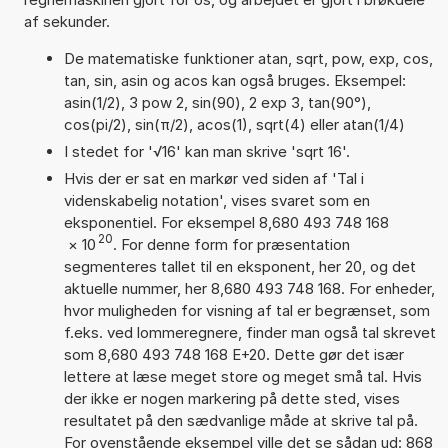
af sekunder.
De matematiske funktioner atan, sqrt, pow, exp, cos,
tan, sin, asin og acos kan også bruges. Eksempel:
asin(1/2), 3 pow 2, sin(90), 2 exp 3, tan(90°),
cos(pi/2), sin(π/2), acos(1), sqrt(4) eller atan(1/4)
I stedet for '√16' kan man skrive 'sqrt 16'.
Hvis der er sat en markør ved siden af 'Tal i
videnskabelig notation', vises svaret som en
eksponentiel. For eksempel 8,680 493 748 168
20
×
10
. For denne form for præsentation
segmenteres tallet til en eksponent, her 20, og det
aktuelle nummer, her 8,680 493 748 168. For enheder,
hvor muligheden for visning af tal er begrænset, som
f.eks. ved lommeregnere, finder man også tal skrevet
som 8,680 493 748 168 E+20. Dette gør det især
lettere at læse meget store og meget små tal. Hvis
der ikke er nogen markering på dette sted, vises
resultatet på den sædvanlige måde at skrive tal på.
For ovenstående eksempel ville det se sådan ud: 868