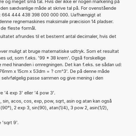
re og meget små tal. Hvis der ikke er nogen markering på
å den sædvanlige måde at skrive tal på. For ovenstående
d: 664 444 438 398 000 000 000. Uafhængigt at
 denne regnemaskines maksimale præcision 14 pladser.
 de fleste formål.
ultatet afrundes til et bestemt antal decimaler, hvis det
er muligt at bruge matematiske udtryk. Som et resultat
gnes ud, som f.eks. '99 * 38 krem'. Også forskellige
 med hinanden i omregningen. Det kan f.eks. se sådan ud:
er '76mm x 15cm x 53dm = ? cm^3'. De på denne måde
selvfølgelig passe sammen og give mening i den
e '4 exp 3' eller '4 pow 3'.
 sin, acos, cos, exp, pow, sqrt, asin og atan kan også
90°), 2 exp 3, sin(90), atan(1/4), 3 pow 2, asin(1/2),
 'sqrt 9'.