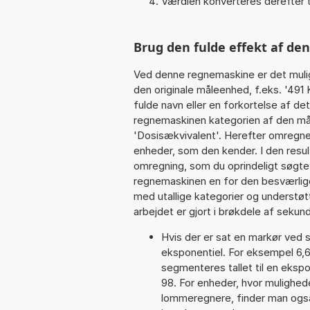
Værdien konverteres derefter t
Brug den fulde effekt af de
Ved denne regnemaskine er det muli
den originale måleenhed, f.eks. '491
fulde navn eller en forkortelse af det
regnemaskinen kategorien af den mål
'Dosisækvivalent'. Herefter omregne
enheder, som den kender. I den resul
omregning, som du oprindeligt søgte.
regnemaskinen en for den besværlige s
med utallige kategorier og understøt
arbejdet er gjort i brøkdele af sekund
Hvis der er sat en markør ved s
eksponentiel. For eksempel 6
segmenteres tallet til en eksp
98. For enheder, hvor mulighed
lommeregnere, finder man ogs