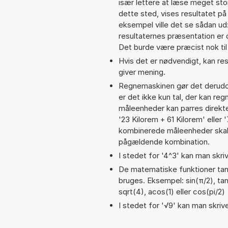
især lettere at læse meget sto
dette sted, vises resultatet p
eksempel ville det se sådan u
resultaternes præsentation er
Det burde være præcist nok til
Hvis det er nødvendigt, kan res
giver mening.
Regnemaskinen gør det derudov
er det ikke kun tal, der kan re
måleenheder kan parres direkte
'23 Kilorem + 61 Kilorem' ell
kombinerede måleenheder skal 
pågældende kombination.
I stedet for '4^3' kan man skriv
De matematiske funktioner tan,
bruges. Eksempel: sin(π/2), tan(
sqrt(4), acos(1) eller cos(pi/2)
I stedet for '√9' kan man skrive