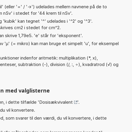
til' (eller '=' / '->') udelades mellem navnene på de to
nSv' i stedet for '44 krem til nSv'.
g 'kubik' kan tegnet '^' udelades i '^2' og '^3'.
krives cm2 i stedet for cm^2.
an skrive 1,79e5. 'e' står for 'eksponent'.
v 'µ' (= mikro) kan man bruge et simpelt 'u', for eksempel
ktioner indenfor aritmetik: multiplikation (*, x),
nteser, subtraktion (-), division (/, :, ÷), kvadratrod (√) og
n med valglisterne
n, i dette tilfælde '
Dosisækvivalent
'.
du vil konvertere.
, som svarer til den værdi, du vil konvertere, i dette