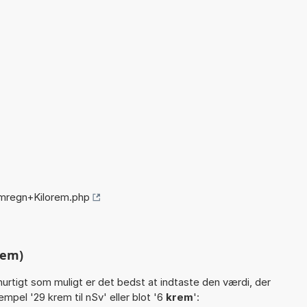
mregn+Kilorem.php
rem)
hurtigt som muligt er det bedst at indtaste den værdi, der
mpel '29 krem til nSv' eller blot '6
krem
':