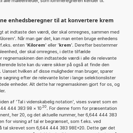
il alle måleenheder, som lommeregneren kender til.
nne enhedsberegner til at konvertere krem
gt at indtaste den værdi, der skal omregnes, sammen med
 Kilorem'. Når man gør det, kan man enten bruge enhedens
f.eks. enten '
Kilorem
' eller '
krem
'. Derefter bestemmer
eenhed, der skal omregnes, i dette tilfælde
r regnemaskinen den indtastede værdi i alle de relevante
terende liste kan du være sikker på også at finde den
 Uanset hvilken af disse muligheder man bruger, sparer
øgning efter de relevante lister i lange selektionslister
tede enheder. Alt dette har regnemaskinen gjort for os, og
er.
iden af 'Tal i videnskabelig notation', vises svaret som en
20
,644 444 383 98
×
10
. For denne form for præsentation
onent, her 20, og det aktuelle nummer, her 6,644 444 383
en for visning af tal er begrænset, som f.eks. ved
å tal skrevet som 6,644 444 383 98E+20. Dette gør det