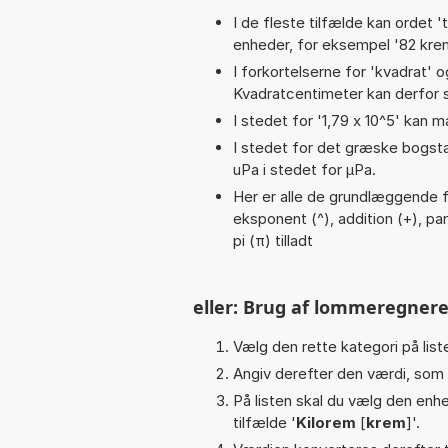
I de fleste tilfælde kan ordet '
enheder, for eksempel '82 krem 
I forkortelserne for 'kvadrat' o
Kvadratcentimeter kan derfor s
I stedet for '1,79 x 10^5' kan m
I stedet for det græske bogsta
uPa i stedet for µPa.
Her er alle de grundlæggende fun
eksponent (^), addition (+), pare
pi (π) tilladt
eller: Brug af lommeregnere
Vælg den rette kategori på liste
Angiv derefter den værdi, som 
På listen skal du vælg den enhed
tilfælde '
Kilorem
[
krem
]'.