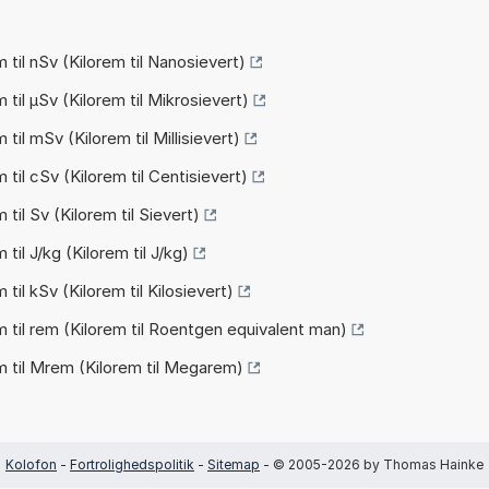
til nSv (Kilorem til Nanosievert)
til µSv (Kilorem til Mikrosievert)
il mSv (Kilorem til Millisievert)
il cSv (Kilorem til Centisievert)
il Sv (Kilorem til Sievert)
il J/kg (Kilorem til J/kg)
il kSv (Kilorem til Kilosievert)
til rem (Kilorem til Roentgen equivalent man)
 til Mrem (Kilorem til Megarem)
Kolofon
-
Fortrolighedspolitik
-
Sitemap
- © 2005-2026 by Thomas Hainke