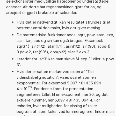
selektionslister med utallige kategorier og understøttede
enheder. Alt dette har regnemaskinen gjort for os, og
arbejdet er gjort i brøkdele af sekunder.
Hvis det er nødvendigt, kan resultatet afrundes til et
bestemt antal decimaler, hvis det giver mening.
De matematiske funktioner acos, sqrt, pow, atan, exp,
asin, tan, cos og sin kan også bruges. Eksempel:
sqrt(4), sin(π/2), atan(1/4), asin(1/2), sin(90), acos(1),
3 pow 2, tan(90°), cos(pi/2) eller 2 exp 3
I stedet for '4^3' kan man skrive '4 exp 3' eller '4 pow
3'.
Hvis der er sat en markør ved siden af 'Tal i
videnskabelig notation', vises svaret som en
eksponentiel. For eksempel 5,097 481 435 094
20
4
×
10
. For denne form for præsentation
segmenteres tallet til en eksponent, her 20, og det
aktuelle nummer, her 5,097 481 435 094 4. For
enheder, hvor muligheden for visning af tal er
begrænset, som f.eks. ved lommeregnere, finder man