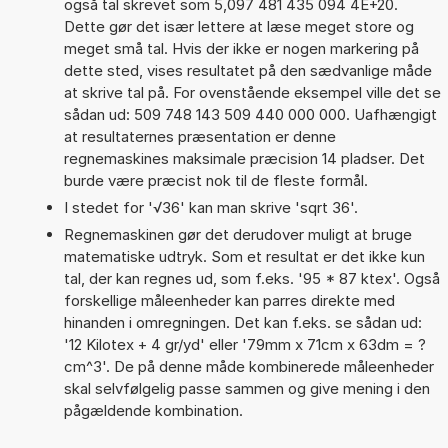
også tal skrevet som 5,097 481 435 094 4E+20.
Dette gør det især lettere at læse meget store og
meget små tal. Hvis der ikke er nogen markering på
dette sted, vises resultatet på den sædvanlige måde
at skrive tal på. For ovenstående eksempel ville det se
sådan ud: 509 748 143 509 440 000 000. Uafhængigt
at resultaternes præsentation er denne
regnemaskines maksimale præcision 14 pladser. Det
burde være præcist nok til de fleste formål.
I stedet for '√36' kan man skrive 'sqrt 36'.
Regnemaskinen gør det derudover muligt at bruge
matematiske udtryk. Som et resultat er det ikke kun
tal, der kan regnes ud, som f.eks. '95 * 87 ktex'. Også
forskellige måleenheder kan parres direkte med
hinanden i omregningen. Det kan f.eks. se sådan ud:
'12 Kilotex + 4 gr/yd' eller '79mm x 71cm x 63dm = ?
cm^3'. De på denne måde kombinerede måleenheder
skal selvfølgelig passe sammen og give mening i den
pågældende kombination.