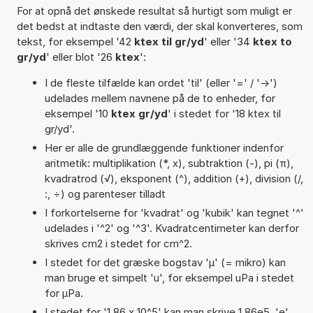
For at opnå det ønskede resultat så hurtigt som muligt er
det bedst at indtaste den værdi, der skal konverteres, som
tekst, for eksempel '42
ktex til gr/yd
' eller '34
ktex to
gr/yd
' eller blot '26
ktex
':
I de fleste tilfælde kan ordet 'til' (eller '=' / '->')
udelades mellem navnene på de to enheder, for
eksempel '10
ktex gr/yd
' i stedet for '18 ktex til
gr/yd'.
Her er alle de grundlæggende funktioner indenfor
aritmetik: multiplikation (*, x), subtraktion (-), pi (π),
kvadratrod (√), eksponent (^), addition (+), division (/,
:, ÷) og parenteser tilladt
I forkortelserne for 'kvadrat' og 'kubik' kan tegnet '^'
udelades i '^2' og '^3'. Kvadratcentimeter kan derfor
skrives cm2 i stedet for cm^2.
I stedet for det græske bogstav 'µ' (= mikro) kan
man bruge et simpelt 'u', for eksempel uPa i stedet
for µPa.
I stedet for '1,86 x 10^5' kan man skrive 1,86e5. 'e'