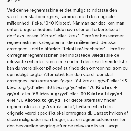
Ved denne regnemaskine er det muligt at indtaste den
værdi, der skal omregnes, sammen med den originale
måleenhed, f.eks. '840 Kilotex'. Når man gør det, kan man
enten bruge enhedens fulde navn eller en forkortelse af
detf.eks. enten 'Kilotex' eller 'ktex'. Derefter bestemmer
regnemaskinen kategorien af den måleenhed, der skal
omregnes, i dette tilfælde 'Tekstil måleenheder'. Herefter
omregner regnemaskinen den indtastede værdi i alle de
relevante enheder, som den kender. I den resulterende liste
kan du være sikker på også at finde den omregning, som du
oprindeligt søgte. Alternativt kan den værdi, der skal
omregnes, indtastes som følger: '84 ktex til gr/yd' eller '45
ktex to gr/yd' eller '46 ktex i gr/yd' eller '76
Kilotex ->
gr/yd
' eller '68
ktex = gr/yd
' eller '60
Kilotex til gr/yd
'
eller '36
Kilotex to gr/yd
'. For dette alternativ finder
regnemaskinen også straks ud af, hvilken enhed den
originale værdi specifikt skal omregnes til. Uanset hvilken af
disse muligheder man bruger, sparer regnemaskinen en for
den besværlige søgning efter de relevante lister i lange