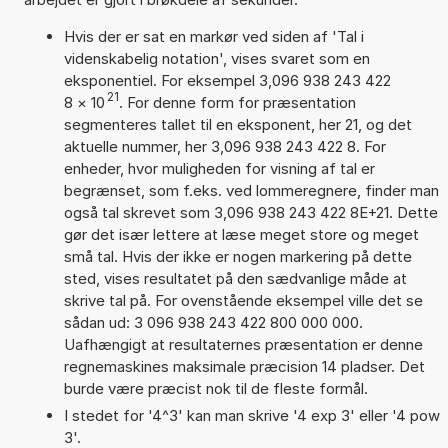
Hvis der er sat en markør ved siden af 'Tal i
videnskabelig notation', vises svaret som en
eksponentiel. For eksempel 3,096 938 243 422
21
8
×
10
. For denne form for præsentation
segmenteres tallet til en eksponent, her 21, og det
aktuelle nummer, her 3,096 938 243 422 8. For
enheder, hvor muligheden for visning af tal er
begrænset, som f.eks. ved lommeregnere, finder man
også tal skrevet som 3,096 938 243 422 8E+21. Dette
gør det især lettere at læse meget store og meget
små tal. Hvis der ikke er nogen markering på dette
sted, vises resultatet på den sædvanlige måde at
skrive tal på. For ovenstående eksempel ville det se
sådan ud: 3 096 938 243 422 800 000 000.
Uafhængigt at resultaternes præsentation er denne
regnemaskines maksimale præcision 14 pladser. Det
burde være præcist nok til de fleste formål.
I stedet for '4^3' kan man skrive '4 exp 3' eller '4 pow
3'.