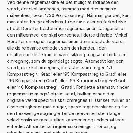
Ved denne regnemaskine er det muligt at indtaste den
værdi, der skal omregnes, sammen med den originale
måleenhed, f.eks. '790 Kompasstreg'. Når man gør det, kan
man enten bruge enhedens fulde navn eller en forkortelse
af det Derefter bestemmer regnemaskinen kategorien af
den måleenhed, der skal omregnes, i dette tilfælde 'Vinkel'.
Herefter omregner regnemaskinen den indtastede værdi i
alle de relevante enheder, som den kender. I den
resulterende liste kan du være sikker på også at finde den
omregning, som du oprindeligt søgte. Alternativt kan den
værdi, der skal omregnes, indtastes som følger: '70
Kompasstreg til Grad' eller '95 Kompasstreg to Grad' eller
'96 Kompasstreg i Grad' eller '55
Kompasstreg -> Grad
'
eller '40
Kompasstreg = Grad
'. For dette alternativ finder
regnemaskinen også straks ud af, hvilken enhed den
originale værdi specifikt skal omregnes til. Uanset hvilken af
disse muligheder man bruger, sparer regnemaskinen en for
den besværlige søgning efter de relevante lister i lange
selektionslister med utallige kategorier og understøttede
enheder. Alt dette har regnemaskinen gjort for os, og
arbejdet er gjort i brøkdele af sekunder.