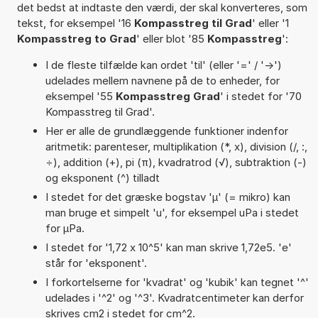
det bedst at indtaste den værdi, der skal konverteres, som
tekst, for eksempel '16
Kompasstreg til Grad
' eller '1
Kompasstreg to Grad
' eller blot '85
Kompasstreg
':
I de fleste tilfælde kan ordet 'til' (eller '=' / '->')
udelades mellem navnene på de to enheder, for
eksempel '55
Kompasstreg Grad
' i stedet for '70
Kompasstreg til Grad'.
Her er alle de grundlæggende funktioner indenfor
aritmetik: parenteser, multiplikation (*, x), division (/, :,
÷), addition (+), pi (π), kvadratrod (√), subtraktion (-)
og eksponent (^) tilladt
I stedet for det græske bogstav 'µ' (= mikro) kan
man bruge et simpelt 'u', for eksempel uPa i stedet
for µPa.
I stedet for '1,72 x 10^5' kan man skrive 1,72e5. 'e'
står for 'eksponent'.
I forkortelserne for 'kvadrat' og 'kubik' kan tegnet '^'
udelades i '^2' og '^3'. Kvadratcentimeter kan derfor
skrives cm2 i stedet for cm^2.