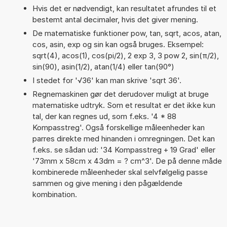
Hvis det er nødvendigt, kan resultatet afrundes til et
bestemt antal decimaler, hvis det giver mening.
De matematiske funktioner pow, tan, sqrt, acos, atan,
cos, asin, exp og sin kan også bruges. Eksempel:
sqrt(4), acos(1), cos(pi/2), 2 exp 3, 3 pow 2, sin(π/2),
sin(90), asin(1/2), atan(1/4) eller tan(90°)
I stedet for '√36' kan man skrive 'sqrt 36'.
Regnemaskinen gør det derudover muligt at bruge
matematiske udtryk. Som et resultat er det ikke kun
tal, der kan regnes ud, som f.eks. '4 * 88
Kompasstreg'. Også forskellige måleenheder kan
parres direkte med hinanden i omregningen. Det kan
f.eks. se sådan ud: '34 Kompasstreg + 19 Grad' eller
'73mm x 58cm x 43dm = ? cm^3'. De på denne måde
kombinerede måleenheder skal selvfølgelig passe
sammen og give mening i den pågældende
kombination.