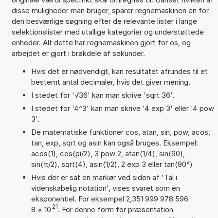
disse muligheder man bruger, sparer regnemaskinen en for
den besværlige søgning efter de relevante lister i lange
selektionslister med utallige kategorier og understøttede
enheder. Alt dette har regnemaskinen gjort for os, og
arbejdet er gjort i brøkdele af sekunder.
Hvis det er nødvendigt, kan resultatet afrundes til et
bestemt antal decimaler, hvis det giver mening.
I stedet for '√36' kan man skrive 'sqrt 36'.
I stedet for '4^3' kan man skrive '4 exp 3' eller '4 pow
3'.
De matematiske funktioner cos, atan, sin, pow, acos,
tan, exp, sqrt og asin kan også bruges. Eksempel:
acos(1), cos(pi/2), 3 pow 2, atan(1/4), sin(90),
sin(π/2), sqrt(4), asin(1/2), 2 exp 3 eller tan(90°)
Hvis der er sat en markør ved siden af 'Tal i
videnskabelig notation', vises svaret som en
eksponentiel. For eksempel 2,351 999 978 596
21
8
×
10
. For denne form for præsentation