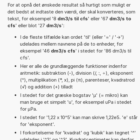
For at opnå det ønskede resultat så hurtigt som muligt er
det bedst at indtaste den værdi, der skal konverteres, som
tekst, for eksempel '8
dm3/s til cfs
' eller '67
dm3/s to
cfs
' eller blot '27
dm3/s
':
I de fleste tilfælde kan ordet 'til' (eller '=' / '->')
udelades mellem navnene på de to enheder, for
eksempel '46
dm3/s cfs
' i stedet for '86 dm3/s til
cfs'.
Her er alle de grundlæggende funktioner indenfor
aritmetik: subtraktion (-), division (/, :, ÷), eksponent
(^), multiplikation (*, x), pi (π), parenteser, kvadratrod
(√) og addition (+) tilladt
I stedet for det græske bogstav 'µ' (= mikro) kan
man bruge et simpelt 'u', for eksempel uPa i stedet
for µPa.
I stedet for '1,22 x 10^5' kan man skrive 1,22e5. 'e' står
for 'eksponent'.
I forkortelserne for 'kvadrat' og 'kubik' kan tegnet '^'
udelades i '^2' og '^3'. Kvadratcentimeter kan derfor