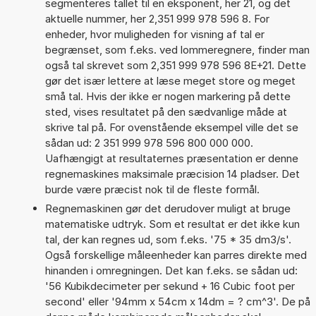
segmenteres tallet til en eksponent, her 21, og det
aktuelle nummer, her 2,351 999 978 596 8. For
enheder, hvor muligheden for visning af tal er
begrænset, som f.eks. ved lommeregnere, finder man
også tal skrevet som 2,351 999 978 596 8E+21. Dette
gør det især lettere at læse meget store og meget
små tal. Hvis der ikke er nogen markering på dette
sted, vises resultatet på den sædvanlige måde at
skrive tal på. For ovenstående eksempel ville det se
sådan ud: 2 351 999 978 596 800 000 000.
Uafhængigt at resultaternes præsentation er denne
regnemaskines maksimale præcision 14 pladser. Det
burde være præcist nok til de fleste formål.
Regnemaskinen gør det derudover muligt at bruge
matematiske udtryk. Som et resultat er det ikke kun
tal, der kan regnes ud, som f.eks. '75 * 35 dm3/s'.
Også forskellige måleenheder kan parres direkte med
hinanden i omregningen. Det kan f.eks. se sådan ud:
'56 Kubikdecimeter per sekund + 16 Cubic foot per
second' eller '94mm x 54cm x 14dm = ? cm^3'. De på