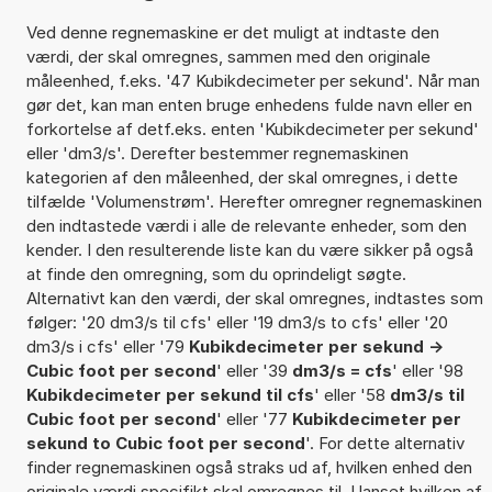
Ved denne regnemaskine er det muligt at indtaste den
værdi, der skal omregnes, sammen med den originale
måleenhed, f.eks. '47 Kubikdecimeter per sekund'. Når man
gør det, kan man enten bruge enhedens fulde navn eller en
forkortelse af detf.eks. enten 'Kubikdecimeter per sekund'
eller 'dm3/s'. Derefter bestemmer regnemaskinen
kategorien af den måleenhed, der skal omregnes, i dette
tilfælde 'Volumenstrøm'. Herefter omregner regnemaskinen
den indtastede værdi i alle de relevante enheder, som den
kender. I den resulterende liste kan du være sikker på også
at finde den omregning, som du oprindeligt søgte.
Alternativt kan den værdi, der skal omregnes, indtastes som
følger: '20 dm3/s til cfs' eller '19 dm3/s to cfs' eller '20
dm3/s i cfs' eller '79
Kubikdecimeter per sekund ->
Cubic foot per second
' eller '39
dm3/s = cfs
' eller '98
Kubikdecimeter per sekund til cfs
' eller '58
dm3/s til
Cubic foot per second
' eller '77
Kubikdecimeter per
sekund to Cubic foot per second
'. For dette alternativ
finder regnemaskinen også straks ud af, hvilken enhed den
originale værdi specifikt skal omregnes til. Uanset hvilken af