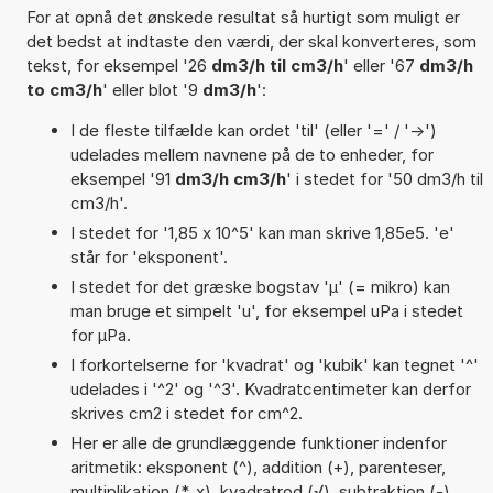
For at opnå det ønskede resultat så hurtigt som muligt er
det bedst at indtaste den værdi, der skal konverteres, som
tekst, for eksempel '26
dm3/h til cm3/h
' eller '67
dm3/h
to cm3/h
' eller blot '9
dm3/h
':
I de fleste tilfælde kan ordet 'til' (eller '=' / '->')
udelades mellem navnene på de to enheder, for
eksempel '91
dm3/h cm3/h
' i stedet for '50 dm3/h til
cm3/h'.
I stedet for '1,85 x 10^5' kan man skrive 1,85e5. 'e'
står for 'eksponent'.
I stedet for det græske bogstav 'µ' (= mikro) kan
man bruge et simpelt 'u', for eksempel uPa i stedet
for µPa.
I forkortelserne for 'kvadrat' og 'kubik' kan tegnet '^'
udelades i '^2' og '^3'. Kvadratcentimeter kan derfor
skrives cm2 i stedet for cm^2.
Her er alle de grundlæggende funktioner indenfor
aritmetik: eksponent (^), addition (+), parenteser,
multiplikation (*, x), kvadratrod (√), subtraktion (-),