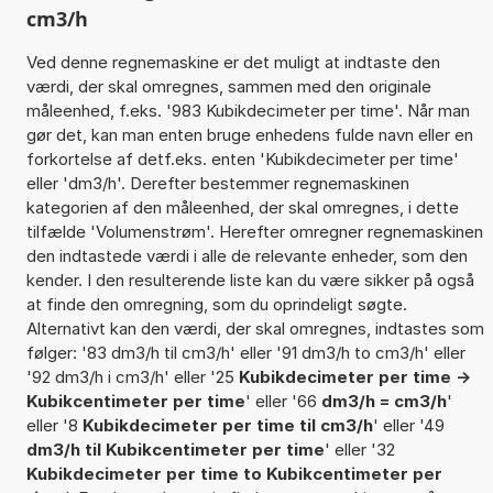
cm3/h
Ved denne regnemaskine er det muligt at indtaste den
værdi, der skal omregnes, sammen med den originale
måleenhed, f.eks. '983 Kubikdecimeter per time'. Når man
gør det, kan man enten bruge enhedens fulde navn eller en
forkortelse af detf.eks. enten 'Kubikdecimeter per time'
eller 'dm3/h'. Derefter bestemmer regnemaskinen
kategorien af den måleenhed, der skal omregnes, i dette
tilfælde 'Volumenstrøm'. Herefter omregner regnemaskinen
den indtastede værdi i alle de relevante enheder, som den
kender. I den resulterende liste kan du være sikker på også
at finde den omregning, som du oprindeligt søgte.
Alternativt kan den værdi, der skal omregnes, indtastes som
følger: '83 dm3/h til cm3/h' eller '91 dm3/h to cm3/h' eller
'92 dm3/h i cm3/h' eller '25
Kubikdecimeter per time ->
Kubikcentimeter per time
' eller '66
dm3/h = cm3/h
'
eller '8
Kubikdecimeter per time til cm3/h
' eller '49
dm3/h til Kubikcentimeter per time
' eller '32
Kubikdecimeter per time to Kubikcentimeter per