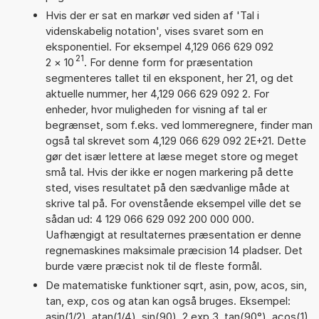
Hvis der er sat en markør ved siden af 'Tal i
videnskabelig notation', vises svaret som en
eksponentiel. For eksempel 4,129 066 629 092
21
2
×
10
. For denne form for præsentation
segmenteres tallet til en eksponent, her 21, og det
aktuelle nummer, her 4,129 066 629 092 2. For
enheder, hvor muligheden for visning af tal er
begrænset, som f.eks. ved lommeregnere, finder man
også tal skrevet som 4,129 066 629 092 2E+21. Dette
gør det især lettere at læse meget store og meget
små tal. Hvis der ikke er nogen markering på dette
sted, vises resultatet på den sædvanlige måde at
skrive tal på. For ovenstående eksempel ville det se
sådan ud: 4 129 066 629 092 200 000 000.
Uafhængigt at resultaternes præsentation er denne
regnemaskines maksimale præcision 14 pladser. Det
burde være præcist nok til de fleste formål.
De matematiske funktioner sqrt, asin, pow, acos, sin,
tan, exp, cos og atan kan også bruges. Eksempel:
asin(1/2), atan(1/4), sin(90), 2 exp 3, tan(90°), acos(1),