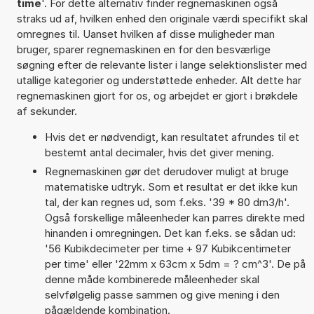
time
'. For dette alternativ finder regnemaskinen også
straks ud af, hvilken enhed den originale værdi specifikt skal
omregnes til. Uanset hvilken af disse muligheder man
bruger, sparer regnemaskinen en for den besværlige
søgning efter de relevante lister i lange selektionslister med
utallige kategorier og understøttede enheder. Alt dette har
regnemaskinen gjort for os, og arbejdet er gjort i brøkdele
af sekunder.
Hvis det er nødvendigt, kan resultatet afrundes til et
bestemt antal decimaler, hvis det giver mening.
Regnemaskinen gør det derudover muligt at bruge
matematiske udtryk. Som et resultat er det ikke kun
tal, der kan regnes ud, som f.eks. '39 * 80 dm3/h'.
Også forskellige måleenheder kan parres direkte med
hinanden i omregningen. Det kan f.eks. se sådan ud:
'56 Kubikdecimeter per time + 97 Kubikcentimeter
per time' eller '22mm x 63cm x 5dm = ? cm^3'. De på
denne måde kombinerede måleenheder skal
selvfølgelig passe sammen og give mening i den
pågældende kombination.