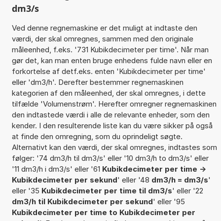
dm3/s
Ved denne regnemaskine er det muligt at indtaste den
værdi, der skal omregnes, sammen med den originale
måleenhed, f.eks. '731 Kubikdecimeter per time'. Når man
gør det, kan man enten bruge enhedens fulde navn eller en
forkortelse af detf.eks. enten 'Kubikdecimeter per time'
eller 'dm3/h'. Derefter bestemmer regnemaskinen
kategorien af den måleenhed, der skal omregnes, i dette
tilfælde 'Volumenstrøm'. Herefter omregner regnemaskinen
den indtastede værdi i alle de relevante enheder, som den
kender. I den resulterende liste kan du være sikker på også
at finde den omregning, som du oprindeligt søgte.
Alternativt kan den værdi, der skal omregnes, indtastes som
følger: '74 dm3/h til dm3/s' eller '10 dm3/h to dm3/s' eller
'11 dm3/h i dm3/s' eller '61
Kubikdecimeter per time ->
Kubikdecimeter per sekund
' eller '48
dm3/h = dm3/s
'
eller '35
Kubikdecimeter per time til dm3/s
' eller '22
dm3/h til Kubikdecimeter per sekund
' eller '95
Kubikdecimeter per time to Kubikdecimeter per