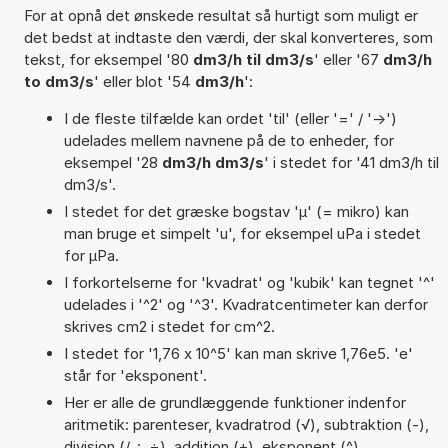
For at opnå det ønskede resultat så hurtigt som muligt er
det bedst at indtaste den værdi, der skal konverteres, som
tekst, for eksempel '80
dm3/h til dm3/s
' eller '67
dm3/h
to dm3/s
' eller blot '54
dm3/h
':
I de fleste tilfælde kan ordet 'til' (eller '=' / '->')
udelades mellem navnene på de to enheder, for
eksempel '28
dm3/h dm3/s
' i stedet for '41 dm3/h til
dm3/s'.
I stedet for det græske bogstav 'µ' (= mikro) kan
man bruge et simpelt 'u', for eksempel uPa i stedet
for µPa.
I forkortelserne for 'kvadrat' og 'kubik' kan tegnet '^'
udelades i '^2' og '^3'. Kvadratcentimeter kan derfor
skrives cm2 i stedet for cm^2.
I stedet for '1,76 x 10^5' kan man skrive 1,76e5. 'e'
står for 'eksponent'.
Her er alle de grundlæggende funktioner indenfor
aritmetik: parenteser, kvadratrod (√), subtraktion (-),
division (/, :, ÷), addition (+), eksponent (^),