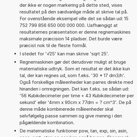
der ikke er nogen markering på dette sted, vises
resultatet på den sædvanlige måde at skrive tal på.
For ovenstående eksempel ville det se sådan ud: 15
752 799 856 650 000 000 000. Uafhængigt at
resultaternes præsentation er denne regnemaskines
maksimale præcision 14 pladser. Det burde være
præcist nok til de fleste formål.
I stedet for '√25' kan man skrive 'sqrt 25'.
Regnemaskinen gør det derudover muligt at bruge
matematiske udtryk. Som et resultat er det ikke kun
tal, der kan regnes ud, som f.eks. '30 * 17 dm3/h'.
Også forskellige måleenheder kan parres direkte med
hinanden i omregningen. Det kan f.eks. se sådan ud:
'56 Kubikdecimeter per time + 43 Kubikdecimeter per
sekund' eller '4mm x 90cm x 77dm = ? cm^3'. De på
denne måde kombinerede måleenheder skal
selvfølgelig passe sammen og give mening i den
pågældende kombination.
De matematiske funktioner pow, tan, exp, sin, asin,