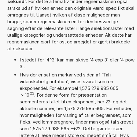
sekund
'. For dette alternativ finder regnemaskinen også
straks ud af, hvilken enhed den originale værdi specifikt skal
omregnes til. Uanset hvilken af disse muligheder man
bruger, sparer regnemaskinen en for den besværlige
søgning efter de relevante lister i lange selektionslister med
utallige kategorier og understøttede enheder. Alt dette har
regnemaskinen gjort for os, og arbejdet er gjort i brøkdele
af sekunder.
I stedet for '4^3' kan man skrive '4 exp 3' eller '4 pow
3'.
Hvis der er sat en markør ved siden af 'Tal i
videnskabelig notation', vises svaret som en
eksponentiel. For eksempel 1,575 279 985 665
22
×
10
. For denne form for præsentation
segmenteres tallet til en eksponent, her 22, og det
aktuelle nummer, her 1,575 279 985 665. For enheder,
hvor muligheden for visning af tal er begrænset, som
f.eks. ved lommeregnere, finder man også tal skrevet
som 1,575 279 985 665 E+22. Dette gør det især
lettere at læse meget store og meget små tal. Hvis