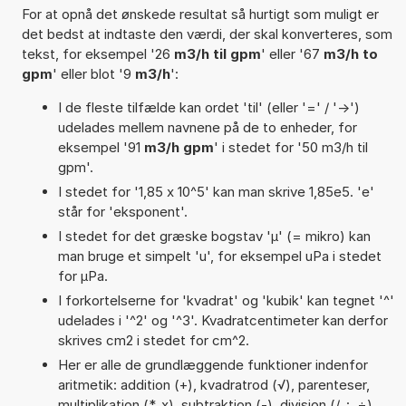
For at opnå det ønskede resultat så hurtigt som muligt er
det bedst at indtaste den værdi, der skal konverteres, som
tekst, for eksempel '26
m3/h til gpm
' eller '67
m3/h to
gpm
' eller blot '9
m3/h
':
I de fleste tilfælde kan ordet 'til' (eller '=' / '->')
udelades mellem navnene på de to enheder, for
eksempel '91
m3/h gpm
' i stedet for '50 m3/h til
gpm'.
I stedet for '1,85 x 10^5' kan man skrive 1,85e5. 'e'
står for 'eksponent'.
I stedet for det græske bogstav 'µ' (= mikro) kan
man bruge et simpelt 'u', for eksempel uPa i stedet
for µPa.
I forkortelserne for 'kvadrat' og 'kubik' kan tegnet '^'
udelades i '^2' og '^3'. Kvadratcentimeter kan derfor
skrives cm2 i stedet for cm^2.
Her er alle de grundlæggende funktioner indenfor
aritmetik: addition (+), kvadratrod (√), parenteser,
multiplikation (*, x), subtraktion (-), division (/, :, ÷),