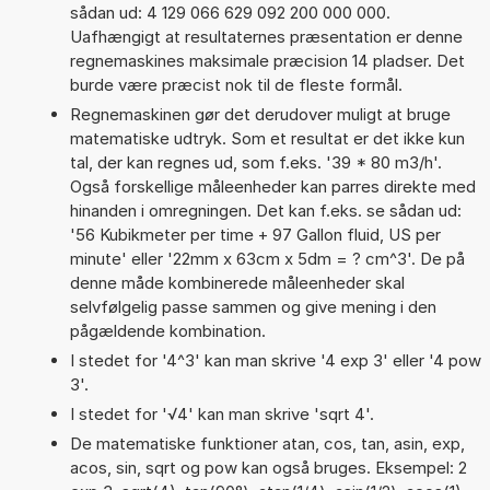
sådan ud: 4 129 066 629 092 200 000 000.
Uafhængigt at resultaternes præsentation er denne
regnemaskines maksimale præcision 14 pladser. Det
burde være præcist nok til de fleste formål.
Regnemaskinen gør det derudover muligt at bruge
matematiske udtryk. Som et resultat er det ikke kun
tal, der kan regnes ud, som f.eks. '39 * 80 m3/h'.
Også forskellige måleenheder kan parres direkte med
hinanden i omregningen. Det kan f.eks. se sådan ud:
'56 Kubikmeter per time + 97 Gallon fluid, US per
minute' eller '22mm x 63cm x 5dm = ? cm^3'. De på
denne måde kombinerede måleenheder skal
selvfølgelig passe sammen og give mening i den
pågældende kombination.
I stedet for '4^3' kan man skrive '4 exp 3' eller '4 pow
3'.
I stedet for '√4' kan man skrive 'sqrt 4'.
De matematiske funktioner atan, cos, tan, asin, exp,
acos, sin, sqrt og pow kan også bruges. Eksempel: 2