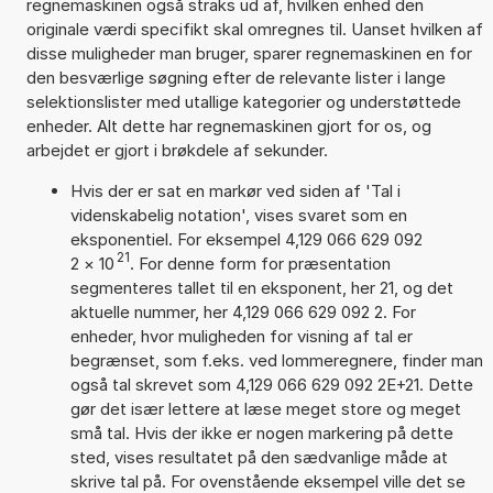
regnemaskinen også straks ud af, hvilken enhed den
originale værdi specifikt skal omregnes til. Uanset hvilken af
disse muligheder man bruger, sparer regnemaskinen en for
den besværlige søgning efter de relevante lister i lange
selektionslister med utallige kategorier og understøttede
enheder. Alt dette har regnemaskinen gjort for os, og
arbejdet er gjort i brøkdele af sekunder.
Hvis der er sat en markør ved siden af 'Tal i
videnskabelig notation', vises svaret som en
eksponentiel. For eksempel 4,129 066 629 092
21
2
×
10
. For denne form for præsentation
segmenteres tallet til en eksponent, her 21, og det
aktuelle nummer, her 4,129 066 629 092 2. For
enheder, hvor muligheden for visning af tal er
begrænset, som f.eks. ved lommeregnere, finder man
også tal skrevet som 4,129 066 629 092 2E+21. Dette
gør det især lettere at læse meget store og meget
små tal. Hvis der ikke er nogen markering på dette
sted, vises resultatet på den sædvanlige måde at
skrive tal på. For ovenstående eksempel ville det se