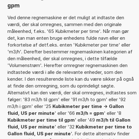
gpm
Ved denne regnemaskine er det muligt at indtaste den
værdi, der skal omregnes, sammen med den originale
måleenhed, f.eks. '65 Kubikmeter per time'. Når man gør
det, kan man enten bruge enhedens fulde navn eller en
forkortelse af detf.eks. enten 'Kubikmeter per time' eller
'm3/h'. Derefter bestemmer regnemaskinen kategorien af
den måleenhed, der skal omregnes, i dette tilfælde
'Volumenstrøm'. Herefter omregner regnemaskinen den
indtastede værdi i alle de relevante enheder, som den
kender. I den resulterende liste kan du være sikker på også
at finde den omregning, som du oprindeligt søgte.
Alternativt kan den værdi, der skal omregnes, indtastes som
følger: '83 m3/h til gpm' eller '91 m3/h to gpm' eller '92
m3/h i gpm' eller '25
Kubikmeter per time -> Gallon
fluid, US per minute
' eller '66
m3/h = gpm
' eller '8
Kubikmeter per time til gpm
' eller '49
m3/h til Gallon
fluid, US per minute
' eller '32
Kubikmeter per time to
Gallon fluid, US per minute
'. For dette alternativ finder