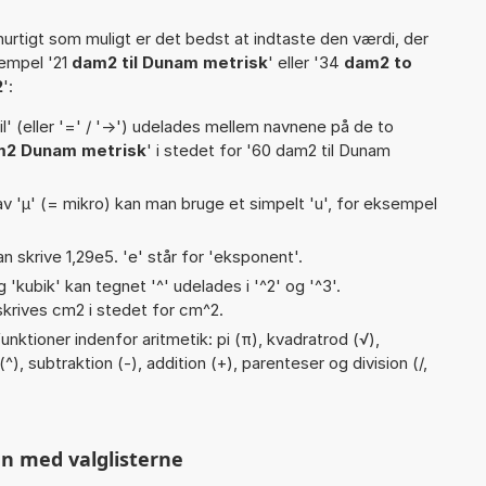
hurtigt som muligt er det bedst at indtaste den værdi, der
sempel '21
dam2 til Dunam metrisk
' eller '34
dam2 to
2
':
til' (eller '=' / '->') udelades mellem navnene på de to
2 Dunam metrisk
' i stedet for '60 dam2 til Dunam
v 'µ' (= mikro) kan man bruge et simpelt 'u', for eksempel
an skrive 1,29e5. 'e' står for 'eksponent'.
g 'kubik' kan tegnet '^' udelades i '^2' og '^3'.
krives cm2 i stedet for cm^2.
nktioner indenfor aritmetik: pi (π), kvadratrod (√),
(^), subtraktion (-), addition (+), parenteser og division (/,
n med valglisterne