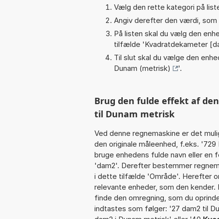
Vælg den rette kategori på liste
Angiv derefter den værdi, som 
På listen skal du vælg den enhed
tilfælde '
Kvadratdekameter [d
Til slut skal du vælge den enhed
Dunam (metrisk)
'.
Brug den fulde effekt af de
til Dunam metrisk
Ved denne regnemaskine er det muli
den originale måleenhed, f.eks. '72
bruge enhedens fulde navn eller en f
'dam2'. Derefter bestemmer regnema
i dette tilfælde 'Område'. Herefter 
relevante enheder, som den kender. I
finde den omregning, som du oprindel
indtastes som følger: '27 dam2 til D