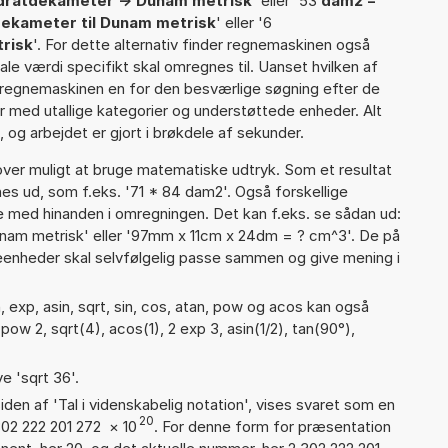
dratdekameter -> Dunam metrisk
' eller '53
dam2 =
ekameter til Dunam metrisk
' eller '6
risk
'. For dette alternativ finder regnemaskinen også
nale værdi specifikt skal omregnes til. Uanset hvilken af
 regnemaskinen en for den besværlige søgning efter de
ter med utallige kategorier og understøttede enheder. Alt
 og arbejdet er gjort i brøkdele af sekunder.
er muligt at bruge matematiske udtryk. Som et resultat
gnes ud, som f.eks. '71 * 84 dam2'. Også forskellige
 med hinanden i omregningen. Det kan f.eks. se sådan ud:
am metrisk' eller '97mm x 11cm x 24dm = ? cm^3'. De på
nheder skal selvfølgelig passe sammen og give mening i
 exp, asin, sqrt, sin, cos, atan, pow og acos kan også
ow 2, sqrt(4), acos(1), 2 exp 3, asin(1/2), tan(90°),
e 'sqrt 36'.
iden af 'Tal i videnskabelig notation', vises svaret som en
20
302 222 201 272
×
10
. For denne form for præsentation