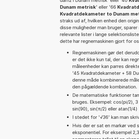
dam2 i Dunam metrisk' eller '40
Kva
Dunam metrisk
' eller '66
Kvadratd
Kvadratdekameter to Dunam met
straks ud af, hvilken enhed den origi
disse muligheder man bruger, sparer
relevante lister i lange selektionslis
dette har regnemaskinen gjort for os,
Regnemaskinen gør det derudov
er det ikke kun tal, der kan re
måleenheder kan parres direkte
'45 Kvadratdekameter + 58 Dun
denne måde kombinerede målee
den pågældende kombination.
De matematiske funktioner tan,
bruges. Eksempel: cos(pi/2), 3 p
sin(90), sin(π/2) eller atan(1/4)
I stedet for '√36' kan man skriv
Hvis der er sat en markør ved s
eksponentiel. For eksempel 2,