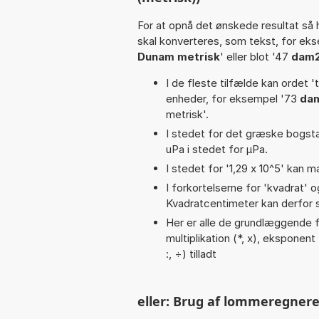
For at opnå det ønskede resultat så 
skal konverteres, som tekst, for ek
Dunam metrisk
' eller blot '47
dam
I de fleste tilfælde kan ordet '
enheder, for eksempel '73
dam
metrisk'.
I stedet for det græske bogsta
uPa i stedet for µPa.
I stedet for '1,29 x 10^5' kan m
I forkortelserne for 'kvadrat' o
Kvadratcentimeter kan derfor s
Her er alle de grundlæggende fu
multiplikation (*, x), eksponent 
:, ÷) tilladt
eller: Brug af lommeregnere