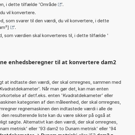
n, i dette tilfælde '
Område
'.
du vil konvertere.
, som svarer til den værdi, du vil konvertere, i dette
am²]
'.
, som værdien skal konverteres til, i dette tilfælde '
nne enhedsberegner til at konvertere dam2
gt at indtaste den værdi, der skal omregnes, sammen med
9 Kvadratdekameter'. Når man gør det, kan man enten
orkortelse af detf.eks. enten 'Kvadratdekameter' eller
skinen kategorien af den måleenhed, der skal omregnes,
omregner regnemaskinen den indtastede værdi i alle de
 den resulterende liste kan du være sikker på også at
igt søgte. Alternativt kan den værdi, der skal omregnes,
unam metrisk' eller '93 dam2 to Dunam metrisk' eller '94