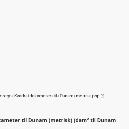
omregn+Kvadratdekameter+til+Dunam+metrisk.php
ameter til Dunam (metrisk) (dam² til Dunam