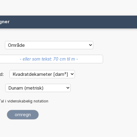
gner
d:
:
Tal i videnskabelig notation