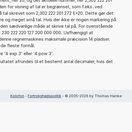
nent, her 20, og det aktuelle nummer, her 2,302 222 201
den for visning af tal er begrænset, som f.eks. ved
 tal skrevet som 2,302 222 201 272 E+20. Dette gør det
re og meget små tal. Hvis der ikke er nogen markering på
å den sædvanlige måde at skrive tal på. For ovenstående
d: 230 222 220 127 200 000 000. Uafhængigt at
 denne regnemaskines maksimale præcision 14 pladser.
 de fleste formål.
e '4 exp 3' eller '4 pow 3'.
ultatet afrundes til et bestemt antal decimaler, hvis det
Kolofon
-
Fortrolighedspolitik
- © 2005-2026 by Thomas Hainke