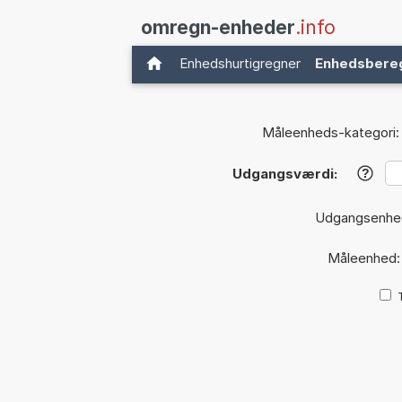
omregn-enheder
.info
Enhedshurtigregner
Enhedsbere
Måleenheds-kategori:
Udgangsværdi:
?
Udgangsenhe
Måleenhed