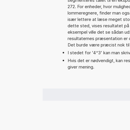
segmenteres tallet til en ekspo
272. For enheder, hvor mulighe
lommeregnere, finder man også
især lettere at læse meget sto
dette sted, vises resultatet p
eksempel ville det se sådan u
resultaternes præsentation er
Det burde være præcist nok til
I stedet for '4^3' kan man skriv
Hvis det er nødvendigt, kan res
giver mening.