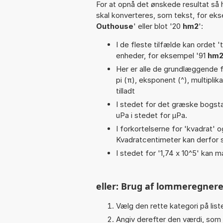
For at opnå det ønskede resultat så 
skal konverteres, som tekst, for ek
Outhouse
' eller blot '20
hm2
':
I de fleste tilfælde kan ordet '
enheder, for eksempel '91
hm2
Her er alle de grundlæggende fu
pi (π), eksponent (^), multiplikat
tilladt
I stedet for det græske bogsta
uPa i stedet for µPa.
I forkortelserne for 'kvadrat' o
Kvadratcentimeter kan derfor s
I stedet for '1,74 x 10^5' kan m
eller: Brug af lommeregnere
Vælg den rette kategori på liste
Angiv derefter den værdi, som 