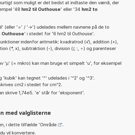
hurtigt som muligt er det bedst at indtaste den værdi, der
sempel '48
hm2 til Outhouse
' eller '34
hm2 to
til' (eller '=' / '->') udelades mellem navnene på de to
 Outhouse
' i stedet for '6 hm2 til Outhouse'.
nktioner indenfor aritmetik: kvadratrod (√), addition (+),
ion (*, x), subtraktion (-), division (/, :, ÷) og parenteser
v 'µ' (= mikro) kan man bruge et simpelt 'u', for eksempel
g 'kubik' kan tegnet '^' udelades i '^2' og '^3'.
krives cm2 i stedet for cm^2.
an skrive 1,74e5. 'e' står for 'eksponent'.
n med valglisterne
n, i dette tilfælde '
Område
'.
du vil konvertere.