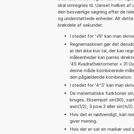
skal omregnes til. Uanset hvilken af
den besværlige søgning efter de relev
og understøttede enheder. Alt dette h
brøkdele af sekunder.
I stedet for '√9' kan man skrive
Regnemaskinen gør det derudov
er det ikke kun tal, der kan reg
måleenheder kan parres direkte
'45 Kvadrathektometer + 31 O
denne måde kombinerede målee
den pågældende kombination.
I stedet for '4^3' kan man skriv
De matematiske funktioner sin,
bruges. Eksempel: sin(90), sqrt(
asin(1/2), 3 pow 2 eller sin(π/2)
Hvis det er nødvendigt, kan res
giver mening.
Hvis der er sat en markør ved s