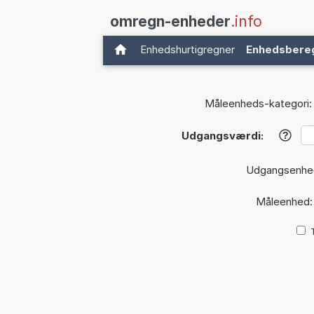
omregn-enheder
.info
Enhedshurtigregner
Enhedsbere
Måleenheds-kategori:
Udgangsværdi:
?
Udgangsenhe
Måleenhed