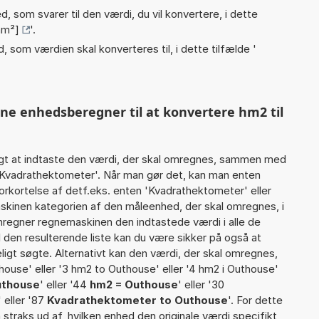
, som svarer til den værdi, du vil konvertere, i dette
hm²]
'.
, som værdien skal konverteres til, i dette tilfælde '
nne enhedsberegner til at konvertere hm2 til
gt at indtaste den værdi, der skal omregnes, sammen med
2 Kvadrathektometer'. Når man gør det, kan man enten
orkortelse af detf.eks. enten 'Kvadrathektometer' eller
kinen kategorien af den måleenhed, der skal omregnes, i
mregner regnemaskinen den indtastede værdi i alle de
 den resulterende liste kan du være sikker på også at
igt søgte. Alternativt kan den værdi, der skal omregnes,
house' eller '3 hm2 to Outhouse' eller '4 hm2 i Outhouse'
uthouse
' eller '44
hm2 = Outhouse
' eller '30
' eller '87
Kvadrathektometer to Outhouse
'. For dette
straks ud af, hvilken enhed den originale værdi specifikt