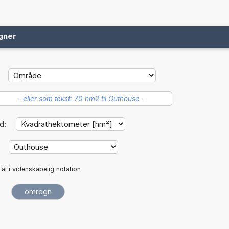
gner
d:
:
Tal i videnskabelig notation