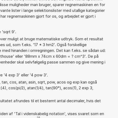
 disse muligheder man bruger, sparer regnemaskinen en for
ante lister i lange selektionslister med utallige kategorier
ar regnemaskinen gjort for os, og arbejdet er gjort i
 'sqrt 9'.
er muligt at bruge matematiske udtryk. Som et resultat
nes ud, som f.eks. '17 * 3 hm2'. Også forskellige
 med hinanden i omregningen. Det kan f.eks. se sådan ud:
uthouse' eller '88mm x 74cm x 60dm = ? cm^3'. De på
nheder skal selvfølgelig passe sammen og give mening i
e '4 exp 3' eller '4 pow 3'.
 tan, cos, atan, asin, sqrt, pow, acos og exp kan også
4), cos(pi/2), atan(1/4), tan(90°), acos(1), 2 exp 3,
ultatet afrundes til et bestemt antal decimaler, hvis det
iden af 'Tal i videnskabelig notation', vises svaret som en
21