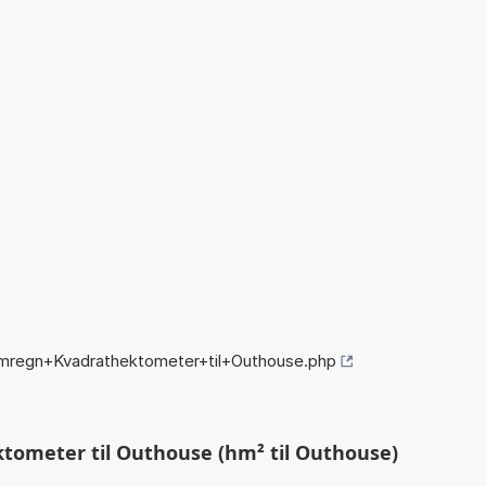
omregn+Kvadrathektometer+til+Outhouse.php
ometer til Outhouse (hm² til Outhouse)