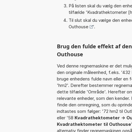
På listen skal du vælg den enhed
tilfælde '
Kvadrathektometer [
Til slut skal du vælge den enhed
Outhouse
'.
Brug den fulde effekt af de
Outhouse
Ved denne regnemaskine er det muli
den originale måleenhed, f.eks. '43
bruge enhedens fulde navn eller en f
'hm2'. Derefter bestemmer regnemas
dette tilfælde 'Område'. Herefter o
relevante enheder, som den kender. I
finde den omregning, som du oprindel
indtastes som følger: '72 hm2 til Out
eller '58
Kvadrathektometer -> O
Kvadrathektometer til Outhouse
alternativ finder regnemaskinen også 