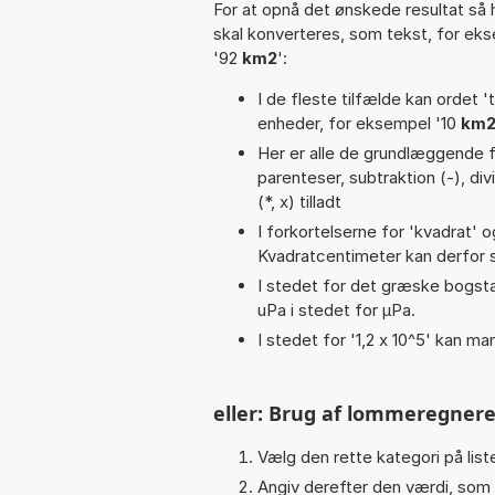
For at opnå det ønskede resultat så 
skal konverteres, som tekst, for ek
'92
km2
':
I de fleste tilfælde kan ordet '
enheder, for eksempel '10
km2
Her er alle de grundlæggende fu
parenteser, subtraktion (-), divi
(*, x) tilladt
I forkortelserne for 'kvadrat' o
Kvadratcentimeter kan derfor s
I stedet for det græske bogsta
uPa i stedet for µPa.
I stedet for '1,2 x 10^5' kan ma
eller: Brug af lommeregnere
Vælg den rette kategori på liste
Angiv derefter den værdi, som 