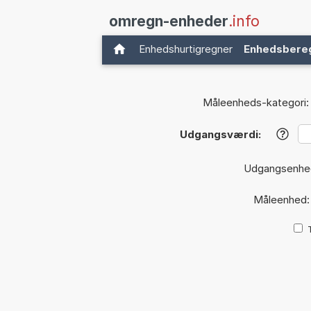
omregn-enheder
.info
Enhedshurtigregner
Enhedsbere
Måleenheds-kategori:
Udgangsværdi:
?
Udgangsenhe
Måleenhed