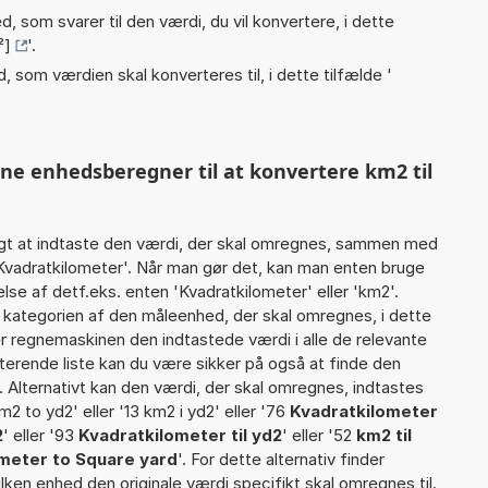
, som svarer til den værdi, du vil konvertere, i dette
²]
'.
, som værdien skal konverteres til, i dette tilfælde '
nne enhedsberegner til at konvertere km2 til
gt at indtaste den værdi, der skal omregnes, sammen med
 Kvadratkilometer'. Når man gør det, kan man enten bruge
lse af detf.eks. enten 'Kvadratkilometer' eller 'km2'.
ategorien af den måleenhed, der skal omregnes, i dette
r regnemaskinen den indtastede værdi i alle de relevante
terende liste kan du være sikker på også at finde den
 Alternativt kan den værdi, der skal omregnes, indtastes
km2 to yd2' eller '13 km2 i yd2' eller '76
Kvadratkilometer
2
' eller '93
Kvadratkilometer til yd2
' eller '52
km2 til
meter to Square yard
'. For dette alternativ finder
lken enhed den originale værdi specifikt skal omregnes til.