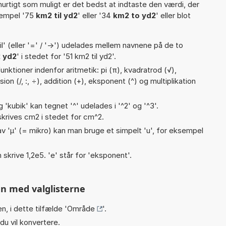
hurtigt som muligt er det bedst at indtaste den værdi, der
sempel '75
km2 til yd2
' eller '34
km2 to yd2
' eller blot
til' (eller '=' / '->') udelades mellem navnene på de to
 yd2
' i stedet for '51 km2 til yd2'.
nktioner indenfor aritmetik: pi (π), kvadratrod (√),
sion (/, :, ÷), addition (+), eksponent (^) og multiplikation
g 'kubik' kan tegnet '^' udelades i '^2' og '^3'.
krives cm2 i stedet for cm^2.
v 'µ' (= mikro) kan man bruge et simpelt 'u', for eksempel
n skrive 1,2e5. 'e' står for 'eksponent'.
n med valglisterne
n, i dette tilfælde '
Område
'.
du vil konvertere.