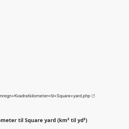
mregn+Kvadratkilometer+til+Square+yard.php
eter til Square yard (km² til yd²)