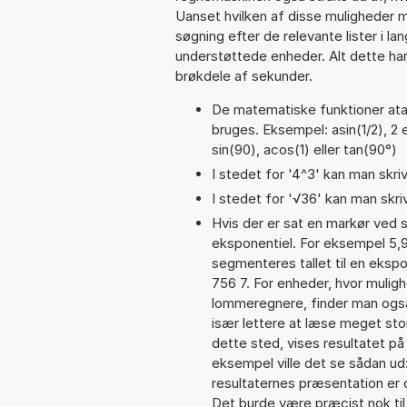
Uanset hvilken af disse muligheder 
søgning efter de relevante lister i la
understøttede enheder. Alt dette har 
brøkdele af sekunder.
De matematiske funktioner atan
bruges. Eksempel: asin(1/2), 2 e
sin(90), acos(1) eller tan(90°)
I stedet for '4^3' kan man skriv
I stedet for '√36' kan man skriv
Hvis der er sat en markør ved s
eksponentiel. For eksempel 5,
segmenteres tallet til en ekspo
756 7. For enheder, hvor muligh
lommeregnere, finder man også
især lettere at læse meget sto
dette sted, vises resultatet p
eksempel ville det se sådan u
resultaternes præsentation er
Det burde være præcist nok til