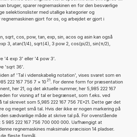
man bruger, sparer regnemaskinen en for den besværlige
nge selektionslister med utallige kategorier og
regnemaskinen gjort for os, og arbejdet er gjort i
, sqrt, cos, pow, tan, exp, sin, acos og asin kan også
xp 3, atan(1/4), sqrt(4), 3 pow 2, cos(pi/2), sin(π/2),
e '4 exp 3' eller '4 pow 3'.
e 'sqrt 36'.
iden af 'Tal i videnskabelig notation', vises svaret som en
21
985 222 167 756 7
×
10
. For denne form for præsentation
nent, her 21, og det aktuelle nummer, her 5,985 222 167
eden for visning af tal er begrænset, som f.eks. ved
 tal skrevet som 5,985 222 167 756 7E+21. Dette gør det
re og meget små tal. Hvis der ikke er nogen markering på
å den sædvanlige måde at skrive tal på. For ovenstående
d: 5 985 222 167 756 700 000 000. Uafhængigt at
 denne regnemaskines maksimale præcision 14 pladser.
 de fleste formål.