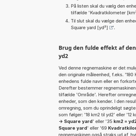
På listen skal du vælg den enhed
tilfælde '
Kvadratkilometer [km
Til slut skal du vælge den enhed
Square yard [yd²]
'.
Brug den fulde effekt af de
yd2
Ved denne regnemaskine er det muli
den originale måleenhed, f.eks. '180
enhedens fulde navn eller en forkorte
Derefter bestemmer regnemaskinen k
tilfælde 'Område'. Herefter omregne
enheder, som den kender. I den resul
omregning, som du oprindeligt søgte.
som følger: '18 km2 til yd2' eller '12 
-> Square yard
' eller '35
km2 = yd
Square yard
' eller '69
Kvadratkilo
regnemaskinen også straks ud af, hvi