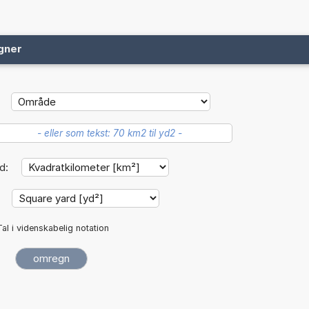
gner
d:
:
Tal i videnskabelig notation