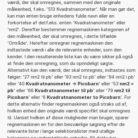
værdi, der skal omregnes, sammen med den originale
måleenhed, f.eks. '513 Kvadratnanometer'. Når man gør det,
kan man enten bruge enhedens fulde navn eller en
forkortelse af detf.eks. enten 'Kvadratnanometer' eller
'nm2'. Derefter bestemmer regnemaskinen kategorien af
den måleenhed, der skal omregnes, i dette tilfælde
'Område'. Herefter omregner regnemaskinen den
indtastede værdi i alle de relevante enheder, som den
kender. I den resulterende liste kan du være sikker på også
at finde den omregning, som du oprindeligt søgte.
Alternativt kan den værdi, der skal omregnes, indtastes som
følger: '27 nm2 til pb' eller '93 nm2 to pb' eller '94 nm2 i pb'
eller '40
Kvadratnanometer -> Picobarn
' eller '53
nm2 =
pb
' eller '66
Kvadratnanometer til pb
' eller '79
nm2 til
Picobarn
' eller '6
Kvadratnanometer to Picobarn
'. For
dette alternativ finder regnemaskinen også straks ud af,
hvilken enhed den originale værdi specifikt skal omregnes
til. Uanset hvilken af disse muligheder man bruger, sparer
regnemaskinen en for den besværlige søgning efter de
relevante lister i lange selektionslister med utallige
kategorier og understøttede enheder. Alt dette har