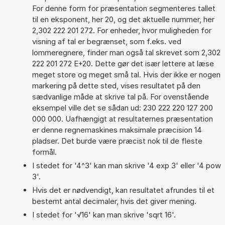
For denne form for præsentation segmenteres tallet
til en eksponent, her 20, og det aktuelle nummer, her
2,302 222 201 272. For enheder, hvor muligheden for
visning af tal er begrænset, som f.eks. ved
lommeregnere, finder man også tal skrevet som 2,302
222 201 272 E+20. Dette gør det især lettere at læse
meget store og meget små tal. Hvis der ikke er nogen
markering på dette sted, vises resultatet på den
sædvanlige måde at skrive tal på. For ovenstående
eksempel ville det se sådan ud: 230 222 220 127 200
000 000. Uafhængigt at resultaternes præsentation
er denne regnemaskines maksimale præcision 14
pladser. Det burde være præcist nok til de fleste
formål.
I stedet for '4^3' kan man skrive '4 exp 3' eller '4 pow
3'.
Hvis det er nødvendigt, kan resultatet afrundes til et
bestemt antal decimaler, hvis det giver mening.
I stedet for '√16' kan man skrive 'sqrt 16'.