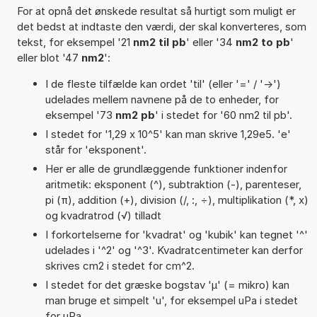
For at opnå det ønskede resultat så hurtigt som muligt er
det bedst at indtaste den værdi, der skal konverteres, som
tekst, for eksempel '21
nm2 til pb
' eller '34
nm2 to pb
'
eller blot '47
nm2
':
I de fleste tilfælde kan ordet 'til' (eller '=' / '->')
udelades mellem navnene på de to enheder, for
eksempel '73
nm2 pb
' i stedet for '60 nm2 til pb'.
I stedet for '1,29 x 10^5' kan man skrive 1,29e5. 'e'
står for 'eksponent'.
Her er alle de grundlæggende funktioner indenfor
aritmetik: eksponent (^), subtraktion (-), parenteser,
pi (π), addition (+), division (/, :, ÷), multiplikation (*, x)
og kvadratrod (√) tilladt
I forkortelserne for 'kvadrat' og 'kubik' kan tegnet '^'
udelades i '^2' og '^3'. Kvadratcentimeter kan derfor
skrives cm2 i stedet for cm^2.
I stedet for det græske bogstav 'µ' (= mikro) kan
man bruge et simpelt 'u', for eksempel uPa i stedet
for µPa.