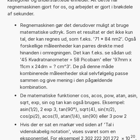
regnemaskinen gjort for os, og arbejdet er gjort i brøkdele
af sekunder.
Regnemaskinen gør det derudover muligt at bruge
matematiske udtryk. Som et resultat er det ikke kun
tal, der kan regnes ud, som f.eks. '71 * 84 nm2'. Også
forskellige måleenheder kan parres direkte med
hinanden i omregningen. Det kan f.eks. se sådan ud:
'45 Kvadratnanometer + 58 Picobarn' eller '97mm x
11cm x 24dm = ? cm^3'. De på denne måde
kombinerede måleenheder skal selvfølgelig passe
sammen og give mening i den pågældende
kombination.
De matematiske funktioner cos, acos, pow, atan, asin,
sqrt, exp, sin og tan kan også bruges. Eksempel:
asin(1/2), 2 exp 3, tan(90°), sqrt(4), sin(π/2),
cos(pi/2), acos(1), atan(1/4), sin(90) eller 3 pow 2
Hvis der er sat en markør ved siden af 'Tal i
videnskabelig notation', vises svaret som en
20
eksponentiel. For eksempel 2,302 222 201 272
×
10
.