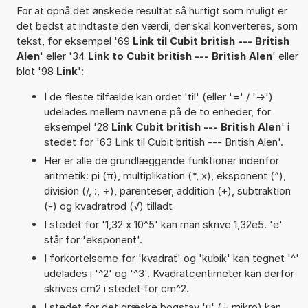
For at opnå det ønskede resultat så hurtigt som muligt er
det bedst at indtaste den værdi, der skal konverteres, som
tekst, for eksempel '69
Link til Cubit british --- British
Alen
' eller '34
Link to Cubit british --- British Alen
' eller
blot '98
Link
':
I de fleste tilfælde kan ordet 'til' (eller '=' / '->')
udelades mellem navnene på de to enheder, for
eksempel '28
Link Cubit british --- British Alen
' i
stedet for '63 Link til Cubit british --- British Alen'.
Her er alle de grundlæggende funktioner indenfor
aritmetik: pi (π), multiplikation (*, x), eksponent (^),
division (/, :, ÷), parenteser, addition (+), subtraktion
(-) og kvadratrod (√) tilladt
I stedet for '1,32 x 10^5' kan man skrive 1,32e5. 'e'
står for 'eksponent'.
I forkortelserne for 'kvadrat' og 'kubik' kan tegnet '^'
udelades i '^2' og '^3'. Kvadratcentimeter kan derfor
skrives cm2 i stedet for cm^2.
I stedet for det græske bogstav 'µ' (= mikro) kan