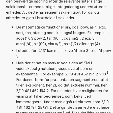
den besværlige søgning efter de relevante lister i lange
selektionslister med utallige kategorier og understøttede
enheder. Alt dette har regnemaskinen gjort for os, og
arbejdet er gjort i brøkdele af sekunder.
De matematiske funktioner sin, cos, pow, asin, exp,
sqrt, tan, atan og acos kan også bruges. Eksempel:
acos(1), 3 pow 2, tan(90°), cos(pi/2), 2 exp 3,
atan(1/4), sin(90), sin(π/2), asin(1/2) eller sqrt(4)
I stedet for '4^3' kan man skrive '4 exp 3' eller '4 pow
3'.
Hvis der er sat en markør ved siden af 'Tal i
videnskabelig notation', vises svaret som en
21
eksponentiel. For eksempel 2,119 481 462 194 2
×
10
.
For denne form for præsentation segmenteres tallet
til en eksponent, her 21, og det aktuelle nummer, her
2,119 481 462 194 2. For enheder, hvor muligheden for
visning af tal er begrænset, som f.eks. ved
lommeregnere, finder man også tal skrevet som 2,119
481 462 194 2E+21. Dette gør det især lettere at læse
meget store og meget små tal. Hvis der ikke er nogen