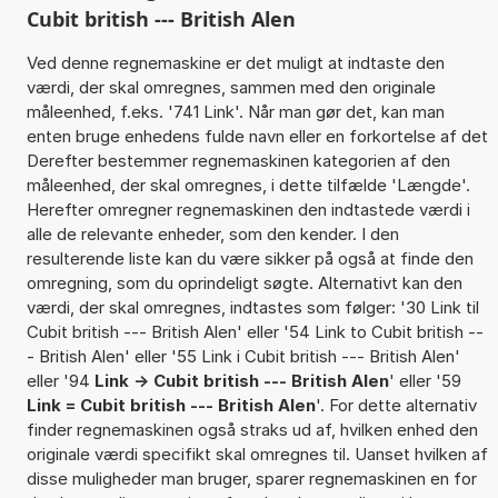
Cubit british --- British Alen
Ved denne regnemaskine er det muligt at indtaste den
værdi, der skal omregnes, sammen med den originale
måleenhed, f.eks. '741 Link'. Når man gør det, kan man
enten bruge enhedens fulde navn eller en forkortelse af det
Derefter bestemmer regnemaskinen kategorien af den
måleenhed, der skal omregnes, i dette tilfælde 'Længde'.
Herefter omregner regnemaskinen den indtastede værdi i
alle de relevante enheder, som den kender. I den
resulterende liste kan du være sikker på også at finde den
omregning, som du oprindeligt søgte. Alternativt kan den
værdi, der skal omregnes, indtastes som følger: '30 Link til
Cubit british --- British Alen' eller '54 Link to Cubit british --
- British Alen' eller '55 Link i Cubit british --- British Alen'
eller '94
Link -> Cubit british --- British Alen
' eller '59
Link = Cubit british --- British Alen
'. For dette alternativ
finder regnemaskinen også straks ud af, hvilken enhed den
originale værdi specifikt skal omregnes til. Uanset hvilken af
disse muligheder man bruger, sparer regnemaskinen en for