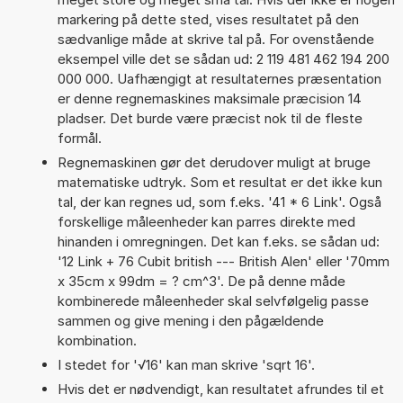
markering på dette sted, vises resultatet på den
sædvanlige måde at skrive tal på. For ovenstående
eksempel ville det se sådan ud: 2 119 481 462 194 200
000 000. Uafhængigt at resultaternes præsentation
er denne regnemaskines maksimale præcision 14
pladser. Det burde være præcist nok til de fleste
formål.
Regnemaskinen gør det derudover muligt at bruge
matematiske udtryk. Som et resultat er det ikke kun
tal, der kan regnes ud, som f.eks. '41 * 6 Link'. Også
forskellige måleenheder kan parres direkte med
hinanden i omregningen. Det kan f.eks. se sådan ud:
'12 Link + 76 Cubit british --- British Alen' eller '70mm
x 35cm x 99dm = ? cm^3'. De på denne måde
kombinerede måleenheder skal selvfølgelig passe
sammen og give mening i den pågældende
kombination.
I stedet for '√16' kan man skrive 'sqrt 16'.
Hvis det er nødvendigt, kan resultatet afrundes til et