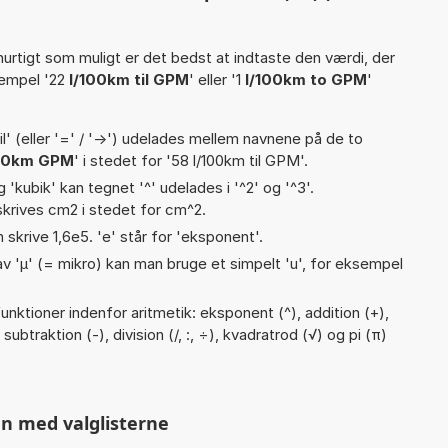
hurtigt som muligt er det bedst at indtaste den værdi, der
sempel '22
l/100km til GPM
' eller '1
l/100km to GPM
'
til' (eller '=' / '->') udelades mellem navnene på de to
100km GPM
' i stedet for '58 l/100km til GPM'.
g 'kubik' kan tegnet '^' udelades i '^2' og '^3'.
krives cm2 i stedet for cm^2.
n skrive 1,6e5. 'e' står for 'eksponent'.
v 'µ' (= mikro) kan man bruge et simpelt 'u', for eksempel
nktioner indenfor aritmetik: eksponent (^), addition (+),
 subtraktion (-), division (/, :, ÷), kvadratrod (√) og pi (π)
n med valglisterne