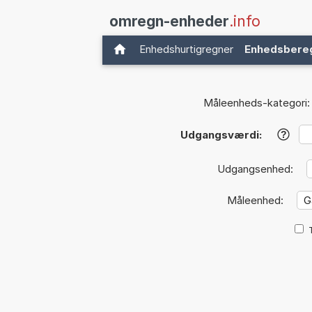
omregn-enheder
.info
Enhedshurtigregner
Enhedsbere
Måleenheds-kategori:
Udgangsværdi:
?
Udgangsenhed:
Måleenhed: