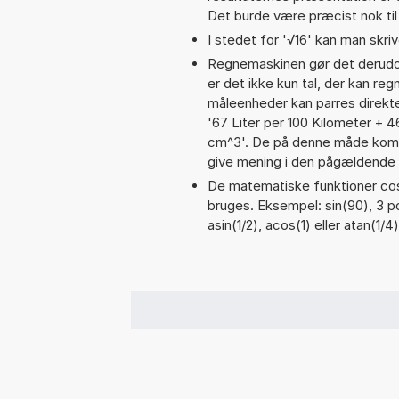
Det burde være præcist nok til
I stedet for '√16' kan man skrive
Regnemaskinen gør det derudov
er det ikke kun tal, der kan reg
måleenheder kan parres direkte
'67 Liter per 100 Kilometer + 
cm^3'. De på denne måde komb
give mening i den pågældende 
De matematiske funktioner cos,
bruges. Eksempel: sin(90), 3 po
asin(1/2), acos(1) eller atan(1/4)