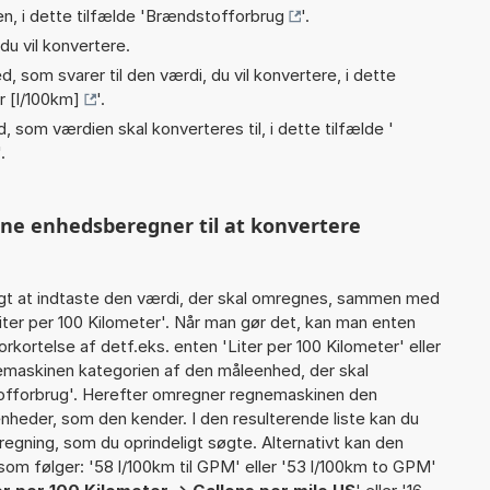
n, i dette tilfælde '
Brændstofforbrug
'.
du vil konvertere.
, som svarer til den værdi, du vil konvertere, i dette
r [l/100km]
'.
, som værdien skal konverteres til, i dette tilfælde '
'.
nne enhedsberegner til at konvertere
gt at indtaste den værdi, der skal omregnes, sammen med
Liter per 100 Kilometer'. Når man gør det, kan man enten
rkortelse af detf.eks. enten 'Liter per 100 Kilometer' eller
emaskinen kategorien af den måleenhed, der skal
tofforbrug'. Herefter omregner regnemaskinen den
enheder, som den kender. I den resulterende liste kan du
egning, som du oprindeligt søgte. Alternativt kan den
som følger: '58 l/100km til GPM' eller '53 l/100km to GPM'