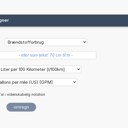
gner
Tal i videnskabelig notation