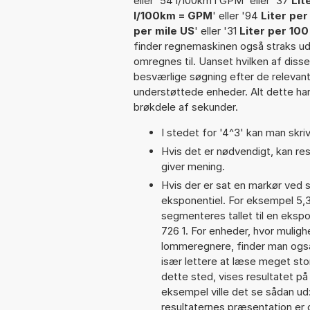
eller '54 l/100km i GPM' eller '37
Lit
l/100km = GPM
' eller '94
Liter per
per mile US
' eller '31
Liter per 100
finder regnemaskinen også straks ud 
omregnes til. Uanset hvilken af dis
besværlige søgning efter de relevante
understøttede enheder. Alt dette har 
brøkdele af sekunder.
I stedet for '4^3' kan man skriv
Hvis det er nødvendigt, kan res
giver mening.
Hvis der er sat en markør ved s
eksponentiel. For eksempel 5,
segmenteres tallet til en ekspo
726 1. For enheder, hvor muligh
lommeregnere, finder man også
især lettere at læse meget sto
dette sted, vises resultatet p
eksempel ville det se sådan u
resultaternes præsentation er