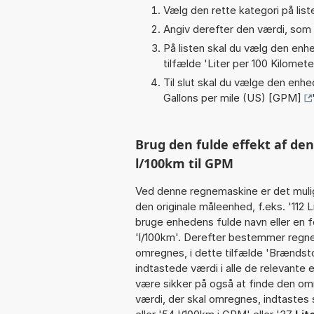
Vælg den rette kategori på liste
Angiv derefter den værdi, som 
På listen skal du vælg den enhed
tilfælde '
Liter per 100 Kilomete
Til slut skal du vælge den enhed
Gallons per mile (US) [GPM]
Brug den fulde effekt af de
l/100km til GPM
Ved denne regnemaskine er det muli
den originale måleenhed, f.eks. '112 
bruge enhedens fulde navn eller en fo
'l/100km'. Derefter bestemmer regn
omregnes, i dette tilfælde 'Brænds
indtastede værdi i alle de relevante 
være sikker på også at finde den omr
værdi, der skal omregnes, indtastes 