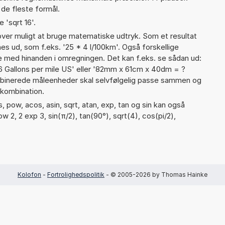
 de fleste formål.
 'sqrt 16'.
er muligt at bruge matematiske udtryk. Som et resultat
nes ud, som f.eks. '25 * 4 l/100km'. Også forskellige
 med hinanden i omregningen. Det kan f.eks. se sådan ud:
46 Gallons per mile US' eller '82mm x 61cm x 40dm = ?
inerede måleenheder skal selvfølgelig passe sammen og
kombination.
 pow, acos, asin, sqrt, atan, exp, tan og sin kan også
w 2, 2 exp 3, sin(π/2), tan(90°), sqrt(4), cos(pi/2),
Kolofon
-
Fortrolighedspolitik
- © 2005-2026 by Thomas Hainke