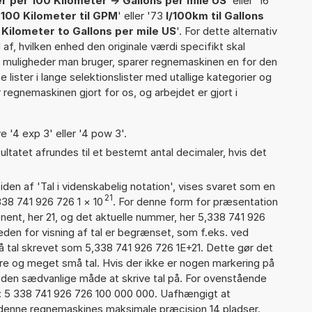
er per 100 Kilometer -> Gallons per mile US
' eller '16
 100 Kilometer til GPM
' eller '73
l/100km til Gallons
 Kilometer to Gallons per mile US
'. For dette alternativ
af, hvilken enhed den originale værdi specifikt skal
se muligheder man bruger, sparer regnemaskinen en for den
 lister i lange selektionslister med utallige kategorier og
regnemaskinen gjort for os, og arbejdet er gjort i
e '4 exp 3' eller '4 pow 3'.
ultatet afrundes til et bestemt antal decimaler, hvis det
iden af 'Tal i videnskabelig notation', vises svaret som en
21
338 741 926 726 1
×
10
. For denne form for præsentation
nent, her 21, og det aktuelle nummer, her 5,338 741 926
eden for visning af tal er begrænset, som f.eks. ved
 tal skrevet som 5,338 741 926 726 1E+21. Dette gør det
re og meget små tal. Hvis der ikke er nogen markering på
å den sædvanlige måde at skrive tal på. For ovenstående
d: 5 338 741 926 726 100 000 000. Uafhængigt at
 denne regnemaskines maksimale præcision 14 pladser.