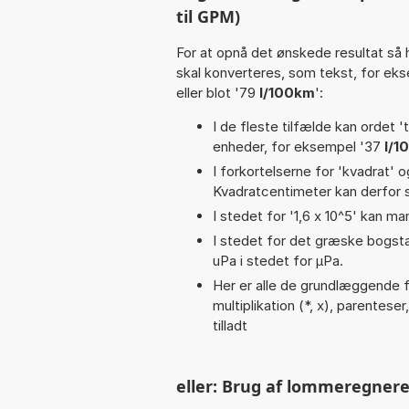
til GPM)
For at opnå det ønskede resultat så 
skal konverteres, som tekst, for ek
eller blot '79
l/100km
':
I de fleste tilfælde kan ordet '
enheder, for eksempel '37
l/
I forkortelserne for 'kvadrat' o
Kvadratcentimeter kan derfor s
I stedet for '1,6 x 10^5' kan ma
I stedet for det græske bogsta
uPa i stedet for µPa.
Her er alle de grundlæggende fu
multiplikation (*, x), parenteser,
tilladt
eller: Brug af lommeregnere