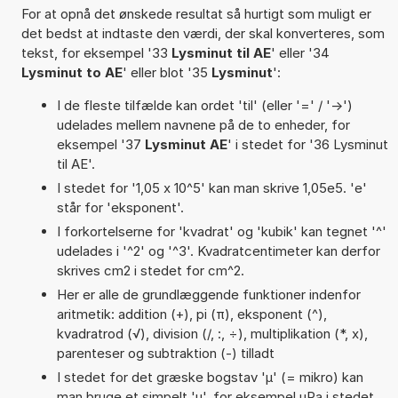
For at opnå det ønskede resultat så hurtigt som muligt er
det bedst at indtaste den værdi, der skal konverteres, som
tekst, for eksempel '33
Lysminut til AE
' eller '34
Lysminut to AE
' eller blot '35
Lysminut
':
I de fleste tilfælde kan ordet 'til' (eller '=' / '->')
udelades mellem navnene på de to enheder, for
eksempel '37
Lysminut AE
' i stedet for '36 Lysminut
til AE'.
I stedet for '1,05 x 10^5' kan man skrive 1,05e5. 'e'
står for 'eksponent'.
I forkortelserne for 'kvadrat' og 'kubik' kan tegnet '^'
udelades i '^2' og '^3'. Kvadratcentimeter kan derfor
skrives cm2 i stedet for cm^2.
Her er alle de grundlæggende funktioner indenfor
aritmetik: addition (+), pi (π), eksponent (^),
kvadratrod (√), division (/, :, ÷), multiplikation (*, x),
parenteser og subtraktion (-) tilladt
I stedet for det græske bogstav 'µ' (= mikro) kan
man bruge et simpelt 'u', for eksempel uPa i stedet