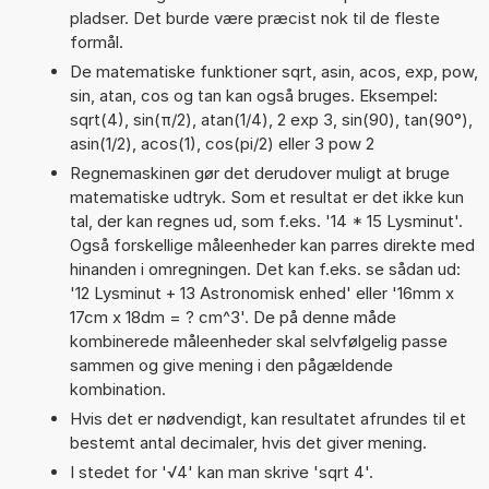
pladser. Det burde være præcist nok til de fleste
formål.
De matematiske funktioner sqrt, asin, acos, exp, pow,
sin, atan, cos og tan kan også bruges. Eksempel:
sqrt(4), sin(π/2), atan(1/4), 2 exp 3, sin(90), tan(90°),
asin(1/2), acos(1), cos(pi/2) eller 3 pow 2
Regnemaskinen gør det derudover muligt at bruge
matematiske udtryk. Som et resultat er det ikke kun
tal, der kan regnes ud, som f.eks. '14 * 15 Lysminut'.
Også forskellige måleenheder kan parres direkte med
hinanden i omregningen. Det kan f.eks. se sådan ud:
'12 Lysminut + 13 Astronomisk enhed' eller '16mm x
17cm x 18dm = ? cm^3'. De på denne måde
kombinerede måleenheder skal selvfølgelig passe
sammen og give mening i den pågældende
kombination.
Hvis det er nødvendigt, kan resultatet afrundes til et
bestemt antal decimaler, hvis det giver mening.
I stedet for '√4' kan man skrive 'sqrt 4'.