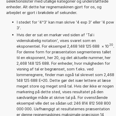
selektionslister med utallige kategorier og understøttede
enheder. Alt dette har regnemaskinen gjort for os, og
arbejdet er gjort i brøkdele af sekunder.
I stedet for '4^3' kan man skrive '4 exp 3' eller '4 pow
3'.
Hvis der er sat en markør ved siden af 'Tal i
videnskabelig notation', vises svaret som en
20
eksponentiel. For eksempel 2,468 148 125 688
×
10
.
For denne form for præsentation segmenteres tallet
til en eksponent, her 20, og det aktuelle nummer, her
2,468 148 125 688. For enheder, hvor muligheden for
visning af tal er begrænset, som f.eks. ved
lommeregnere, finder man også tal skrevet som 2,468
148 125 688 E+20. Dette gør det især lettere at læse
meget store og meget små tal. Hvis der ikke er nogen
markering på dette sted, vises resultatet på den
sædvanlige måde at skrive tal på. For ovenstående
eksempel ville det se sådan ud: 246 814 812 568 800
000 000. Uafhængigt at resultaternes præsentation
er denne regnemaskines maksimale præcision 14