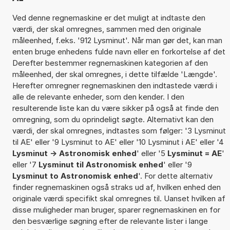
Ved denne regnemaskine er det muligt at indtaste den
værdi, der skal omregnes, sammen med den originale
måleenhed, f.eks. '912 Lysminut'. Når man gør det, kan man
enten bruge enhedens fulde navn eller en forkortelse af det
Derefter bestemmer regnemaskinen kategorien af den
måleenhed, der skal omregnes, i dette tilfælde 'Længde'.
Herefter omregner regnemaskinen den indtastede værdi i
alle de relevante enheder, som den kender. I den
resulterende liste kan du være sikker på også at finde den
omregning, som du oprindeligt søgte. Alternativt kan den
værdi, der skal omregnes, indtastes som følger: '3 Lysminut
til AE' eller '9 Lysminut to AE' eller '10 Lysminut i AE' eller '4
Lysminut -> Astronomisk enhed
' eller '5
Lysminut = AE
'
eller '7
Lysminut til Astronomisk enhed
' eller '9
Lysminut to Astronomisk enhed
'. For dette alternativ
finder regnemaskinen også straks ud af, hvilken enhed den
originale værdi specifikt skal omregnes til. Uanset hvilken af
disse muligheder man bruger, sparer regnemaskinen en for
den besværlige søgning efter de relevante lister i lange