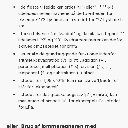
I de fleste tilfælde kan ordet 'til' (eller '=' / '->')
udelades mellem navnene på de to enheder, for
eksempel '73 Lystime am' i stedet for '27 Lystime til
am'.
I forkortelserne for 'kvadrat' og 'kubik' kan tegnet '^'
udelades i '^2' og '^3'. Kvadratcentimeter kan derfor
skrives cm2 i stedet for cm^2.
Her er alle de grundlæggende funktioner indenfor
aritmetik: kvadratrod (√), pi (π), addition (+),
parenteser, multiplikation (*, x), division (/, :, ÷),
eksponent (^) og subtraktion (-) tilladt
I stedet for '1,95 x 10^5' kan man skrive 1,95e5. 'e'
står for 'eksponent'.
I stedet for det græske bogstav 'µ' (= mikro) kan
man bruge et simpelt 'u', for eksempel uPa i stedet
for µPa.
eller: Brug af lommeregneren med