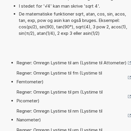
I stedet for '√4' kan man skrive 'sqrt 4'.
De matematiske funktioner sqrt, atan, cos, sin, acos,
tan, exp, pow og asin kan også bruges. Eksempel:
cos(pi/2), sin(90), tan(90°), sqrt(4), 3 pow 2, acos(1),
sin(π/2), atan(1/4), 2 exp 3 eller asin(1/2)
Regner: Omregn Lystime til am (Lystime til Attometer)
Regner: Omregn Lystime til fm (Lystime til
Femtometer)
Regner: Omregn Lystime til pm (Lystime til
Picometer)
Regner: Omregn Lystime til nm (Lystime til
Nanometer)
Regner: Omregn Lystime til µm (Lystime til