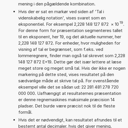
mening i den pågældende kombination.
Hvis der er sat en markør ved siden af 'Tal i
videnskabelig notation', vises svaret som en
19
eksponentiel. For eksempel 2,228 148 127 872
×
10
.
For denne form for præsentation segmenteres tallet
til en eksponent, her 19, og det aktuelle nummer, her
2,228 148 127 872. For enheder, hvor muligheden for
visning af tal er begrænset, som f.eks. ved
lommeregnere, finder man også tal skrevet som 2,228
148 127 872 E+19. Dette gør det især lettere at læse
meget store og meget små tal. Hvis der ikke er nogen
markering på dette sted, vises resultatet på den
sædvanlige måde at skrive tal på. For ovenstående
eksempel ville det se sådan ud: 22 281 481 278 720
000 000. Uafhængigt at resultaternes præsentation
er denne regnemaskines maksimale præcision 14
pladser. Det burde være præcist nok til de fleste
formål.
Hvis det er nødvendigt, kan resultatet afrundes til et
bestemt antal decimaler, hvis det giver mening.