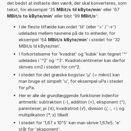
det bedst at indtaste den værdi, der skal konverteres, som
tekst, for eksempel '35
MBit/s til kByte/min
' eller '67
MBit/s to kByte/min
' eller blot '99
MBit/s
':
I de fleste tilfælde kan ordet 'til' (eller '=' / '->')
udelades mellem navnene på de to enheder, for
eksempel '64
MBit/s kByte/min
' i stedet for '32
MBit/s til kByte/min'.
I forkortelserne for 'kvadrat' og 'kubik' kan tegnet '^'
udelades i '^2' og '^3'. Kvadratcentimeter kan derfor
skrives cm2 i stedet for cm^2.
I stedet for det græske bogstav 'µ' (= mikro) kan
man bruge et simpelt 'u', for eksempel uPa i stedet
for µPa.
Her er alle de grundlæggende funktioner indenfor
aritmetik: subtraktion (-), addition (+), eksponent (^),
parenteser, pi (π), kvadratrod (√), division (/, :, ÷) og
multiplikation (*, x) tilladt
I stedet for '1,67 x 10^5' kan man skrive 1,67e5. 'e'
står for 'eksponent'.