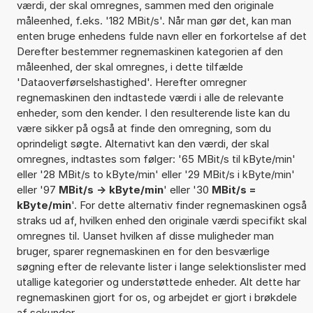
værdi, der skal omregnes, sammen med den originale
måleenhed, f.eks. '182 MBit/s'. Når man gør det, kan man
enten bruge enhedens fulde navn eller en forkortelse af det
Derefter bestemmer regnemaskinen kategorien af den
måleenhed, der skal omregnes, i dette tilfælde
'Dataoverførselshastighed'. Herefter omregner
regnemaskinen den indtastede værdi i alle de relevante
enheder, som den kender. I den resulterende liste kan du
være sikker på også at finde den omregning, som du
oprindeligt søgte. Alternativt kan den værdi, der skal
omregnes, indtastes som følger: '65 MBit/s til kByte/min'
eller '28 MBit/s to kByte/min' eller '29 MBit/s i kByte/min'
eller '97
MBit/s -> kByte/min
' eller '30
MBit/s =
kByte/min
'. For dette alternativ finder regnemaskinen også
straks ud af, hvilken enhed den originale værdi specifikt skal
omregnes til. Uanset hvilken af disse muligheder man
bruger, sparer regnemaskinen en for den besværlige
søgning efter de relevante lister i lange selektionslister med
utallige kategorier og understøttede enheder. Alt dette har
regnemaskinen gjort for os, og arbejdet er gjort i brøkdele
af sekunder.