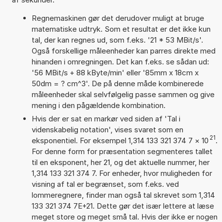
Regnemaskinen gør det derudover muligt at bruge
matematiske udtryk. Som et resultat er det ikke kun
tal, der kan regnes ud, som f.eks. '21 * 53 MBit/s'.
Også forskellige måleenheder kan parres direkte med
hinanden i omregningen. Det kan f.eks. se sådan ud:
'56 MBit/s + 88 kByte/min' eller '85mm x 18cm x
50dm = ? cm^3'. De på denne måde kombinerede
måleenheder skal selvfølgelig passe sammen og give
mening i den pågældende kombination.
Hvis der er sat en markør ved siden af 'Tal i
videnskabelig notation', vises svaret som en
21
eksponentiel. For eksempel 1,314 133 321 374 7
×
10
.
For denne form for præsentation segmenteres tallet
til en eksponent, her 21, og det aktuelle nummer, her
1,314 133 321 374 7. For enheder, hvor muligheden for
visning af tal er begrænset, som f.eks. ved
lommeregnere, finder man også tal skrevet som 1,314
133 321 374 7E+21. Dette gør det især lettere at læse
meget store og meget små tal. Hvis der ikke er nogen