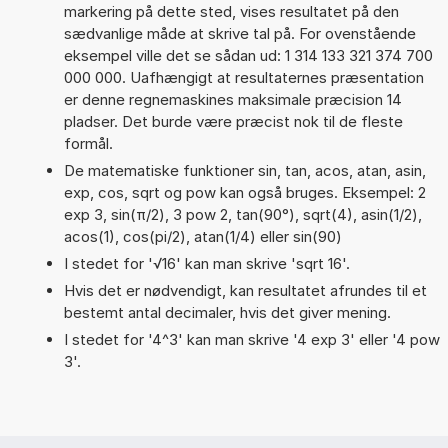
markering på dette sted, vises resultatet på den
sædvanlige måde at skrive tal på. For ovenstående
eksempel ville det se sådan ud: 1 314 133 321 374 700
000 000. Uafhængigt at resultaternes præsentation
er denne regnemaskines maksimale præcision 14
pladser. Det burde være præcist nok til de fleste
formål.
De matematiske funktioner sin, tan, acos, atan, asin,
exp, cos, sqrt og pow kan også bruges. Eksempel: 2
exp 3, sin(π/2), 3 pow 2, tan(90°), sqrt(4), asin(1/2),
acos(1), cos(pi/2), atan(1/4) eller sin(90)
I stedet for '√16' kan man skrive 'sqrt 16'.
Hvis det er nødvendigt, kan resultatet afrundes til et
bestemt antal decimaler, hvis det giver mening.
I stedet for '4^3' kan man skrive '4 exp 3' eller '4 pow
3'.