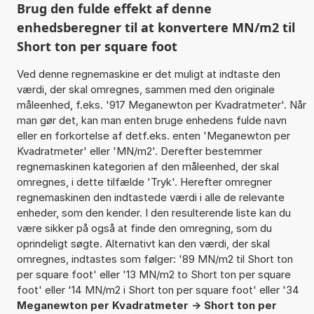
Brug den fulde effekt af denne
enhedsberegner til at konvertere MN/m2 til
Short ton per square foot
Ved denne regnemaskine er det muligt at indtaste den
værdi, der skal omregnes, sammen med den originale
måleenhed, f.eks. '917 Meganewton per Kvadratmeter'. Når
man gør det, kan man enten bruge enhedens fulde navn
eller en forkortelse af detf.eks. enten 'Meganewton per
Kvadratmeter' eller 'MN/m2'. Derefter bestemmer
regnemaskinen kategorien af den måleenhed, der skal
omregnes, i dette tilfælde 'Tryk'. Herefter omregner
regnemaskinen den indtastede værdi i alle de relevante
enheder, som den kender. I den resulterende liste kan du
være sikker på også at finde den omregning, som du
oprindeligt søgte. Alternativt kan den værdi, der skal
omregnes, indtastes som følger: '89 MN/m2 til Short ton
per square foot' eller '13 MN/m2 to Short ton per square
foot' eller '14 MN/m2 i Short ton per square foot' eller '34
Meganewton per Kvadratmeter -> Short ton per