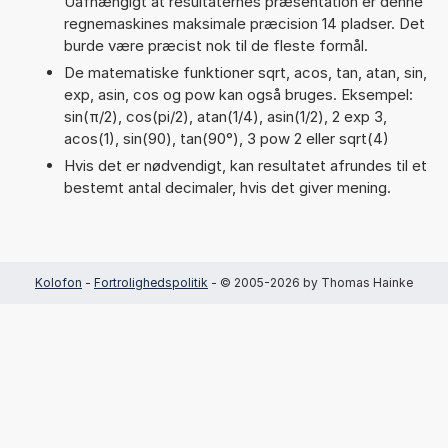
Uafhængigt at resultaternes præsentation er denne
regnemaskines maksimale præcision 14 pladser. Det
burde være præcist nok til de fleste formål.
De matematiske funktioner sqrt, acos, tan, atan, sin,
exp, asin, cos og pow kan også bruges. Eksempel:
sin(π/2), cos(pi/2), atan(1/4), asin(1/2), 2 exp 3,
acos(1), sin(90), tan(90°), 3 pow 2 eller sqrt(4)
Hvis det er nødvendigt, kan resultatet afrundes til et
bestemt antal decimaler, hvis det giver mening.
Kolofon
-
Fortrolighedspolitik
- © 2005-2026 by Thomas Hainke