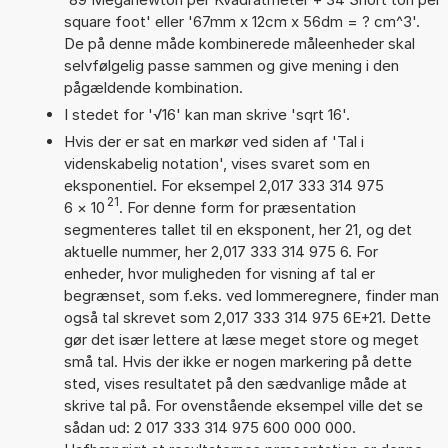
square foot' eller '67mm x 12cm x 56dm = ? cm^3'.
De på denne måde kombinerede måleenheder skal
selvfølgelig passe sammen og give mening i den
pågældende kombination.
I stedet for '√16' kan man skrive 'sqrt 16'.
Hvis der er sat en markør ved siden af 'Tal i
videnskabelig notation', vises svaret som en
eksponentiel. For eksempel 2,017 333 314 975
21
6
×
10
. For denne form for præsentation
segmenteres tallet til en eksponent, her 21, og det
aktuelle nummer, her 2,017 333 314 975 6. For
enheder, hvor muligheden for visning af tal er
begrænset, som f.eks. ved lommeregnere, finder man
også tal skrevet som 2,017 333 314 975 6E+21. Dette
gør det især lettere at læse meget store og meget
små tal. Hvis der ikke er nogen markering på dette
sted, vises resultatet på den sædvanlige måde at
skrive tal på. For ovenstående eksempel ville det se
sådan ud: 2 017 333 314 975 600 000 000.