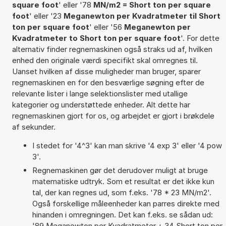
square foot
' eller '78
MN/m2 = Short ton per square
foot
' eller '23
Meganewton per Kvadratmeter til Short
ton per square foot
' eller '56
Meganewton per
Kvadratmeter to Short ton per square foot
'. For dette
alternativ finder regnemaskinen også straks ud af, hvilken
enhed den originale værdi specifikt skal omregnes til.
Uanset hvilken af disse muligheder man bruger, sparer
regnemaskinen en for den besværlige søgning efter de
relevante lister i lange selektionslister med utallige
kategorier og understøttede enheder. Alt dette har
regnemaskinen gjort for os, og arbejdet er gjort i brøkdele
af sekunder.
I stedet for '4^3' kan man skrive '4 exp 3' eller '4 pow
3'.
Regnemaskinen gør det derudover muligt at bruge
matematiske udtryk. Som et resultat er det ikke kun
tal, der kan regnes ud, som f.eks. '78 * 23 MN/m2'.
Også forskellige måleenheder kan parres direkte med
hinanden i omregningen. Det kan f.eks. se sådan ud:
'89 Meganewton per Kvadratmeter + 34 Short ton per