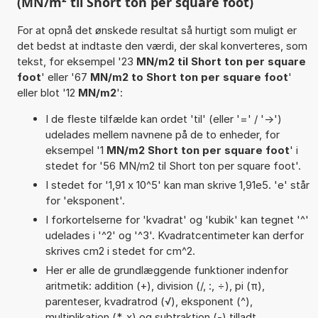
(MN/m² til Short ton per square foot)
For at opnå det ønskede resultat så hurtigt som muligt er
det bedst at indtaste den værdi, der skal konverteres, som
tekst, for eksempel '23
MN/m2 til Short ton per square
foot
' eller '67
MN/m2 to Short ton per square foot
'
eller blot '12
MN/m2
':
I de fleste tilfælde kan ordet 'til' (eller '=' / '->')
udelades mellem navnene på de to enheder, for
eksempel '1
MN/m2 Short ton per square foot
' i
stedet for '56 MN/m2 til Short ton per square foot'.
I stedet for '1,91 x 10^5' kan man skrive 1,91e5. 'e' står
for 'eksponent'.
I forkortelserne for 'kvadrat' og 'kubik' kan tegnet '^'
udelades i '^2' og '^3'. Kvadratcentimeter kan derfor
skrives cm2 i stedet for cm^2.
Her er alle de grundlæggende funktioner indenfor
aritmetik: addition (+), division (/, :, ÷), pi (π),
parenteser, kvadratrod (√), eksponent (^),
multiplikation (*, x) og subtraktion (-) tilladt