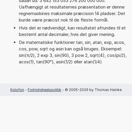
sådan ud: 3 642 153 053 276 200 000 000.
Uafhængigt at resultaternes præsentation er denne
regnemaskines maksimale præcision 14 pladser. Det
burde være præcist nok til de fleste formål.
Hvis det er nødvendigt, kan resultatet afrundes til et
bestemt antal decimaler, hvis det giver mening.
De matematiske funktioner tan, sin, atan, exp, acos,
cos, pow, sqrt og asin kan også bruges. Eksempel:
sin(π/2), 2 exp 3, sin(90), 3 pow 2, sqrt(4), cos(pi/2),
acos(1), tan(90°), asin(1/2) eller atan(1/4)
Kolofon
-
Fortrolighedspolitik
- © 2005-2026 by Thomas Hainke