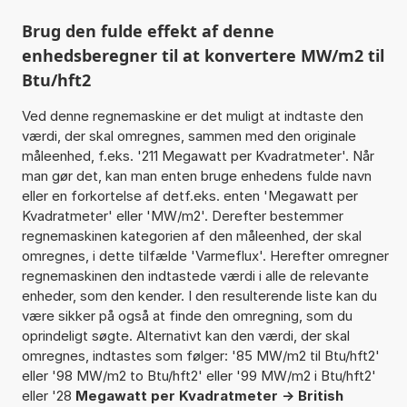
Brug den fulde effekt af denne
enhedsberegner til at konvertere MW/m2 til
Btu/hft2
Ved denne regnemaskine er det muligt at indtaste den
værdi, der skal omregnes, sammen med den originale
måleenhed, f.eks. '211 Megawatt per Kvadratmeter'. Når
man gør det, kan man enten bruge enhedens fulde navn
eller en forkortelse af detf.eks. enten 'Megawatt per
Kvadratmeter' eller 'MW/m2'. Derefter bestemmer
regnemaskinen kategorien af den måleenhed, der skal
omregnes, i dette tilfælde 'Varmeflux'. Herefter omregner
regnemaskinen den indtastede værdi i alle de relevante
enheder, som den kender. I den resulterende liste kan du
være sikker på også at finde den omregning, som du
oprindeligt søgte. Alternativt kan den værdi, der skal
omregnes, indtastes som følger: '85 MW/m2 til Btu/hft2'
eller '98 MW/m2 to Btu/hft2' eller '99 MW/m2 i Btu/hft2'
eller '28
Megawatt per Kvadratmeter -> British