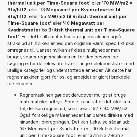
thermal unit per Time-Square foot
' eller '70
MW/m2 =
Btu/hft2
' eller '13
Megawatt per Kvadratmeter til
Btu/hft2
' eller '55
MW/m2 til British thermal unit per
Time-Square foot
' eller '40
Megawatt per
Kvadratmeter to British thermal unit per Time-Square
foot
'. For dette alternativ finder regnemaskinen også
straks ud af, hvilken enhed den originale værdi specifikt skal
omregnes til. Uanset hvilken af disse muligheder man
bruger, sparer regnemaskinen en for den besværlige
søgning efter de relevante lister i lange selektionslister med
utallige kategorier og understøttede enheder. Alt dette har
regnemaskinen gjort for os, og arbejdet er gjort i brøkdele
af sekunder.
Regnemaskinen gør det derudover muligt at bruge
matematiske udtryk. Som et resultat er det ikke kun
tal, der kan regnes ud, som f.eks. '52 * 94 MW/m2'.
Også forskellige måleenheder kan parres direkte med
hinanden i omregningen. Det kan f.eks. se sådan ud:
'67 Megawatt per Kvadratmeter + 10 British thermal
unit per Time-Square foot' eller '37mm x 79cm x