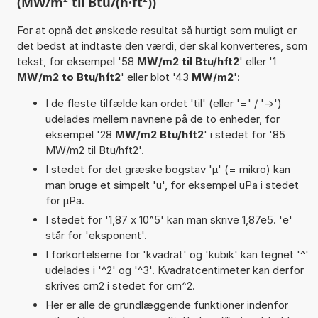
(MW/m² til Btu/(h·ft²))
For at opnå det ønskede resultat så hurtigt som muligt er
det bedst at indtaste den værdi, der skal konverteres, som
tekst, for eksempel '58
MW/m2 til Btu/hft2
' eller '1
MW/m2 to Btu/hft2
' eller blot '43
MW/m2
':
I de fleste tilfælde kan ordet 'til' (eller '=' / '->')
udelades mellem navnene på de to enheder, for
eksempel '28
MW/m2 Btu/hft2
' i stedet for '85
MW/m2 til Btu/hft2'.
I stedet for det græske bogstav 'µ' (= mikro) kan
man bruge et simpelt 'u', for eksempel uPa i stedet
for µPa.
I stedet for '1,87 x 10^5' kan man skrive 1,87e5. 'e'
står for 'eksponent'.
I forkortelserne for 'kvadrat' og 'kubik' kan tegnet '^'
udelades i '^2' og '^3'. Kvadratcentimeter kan derfor
skrives cm2 i stedet for cm^2.
Her er alle de grundlæggende funktioner indenfor