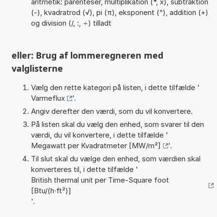
aritmetik: parenteser, multiplikation (*, x), subtraktion
(-), kvadratrod (√), pi (π), eksponent (^), addition (+)
og division (/, :, ÷) tilladt
eller: Brug af lommeregneren med
valglisterne
Vælg den rette kategori på listen, i dette tilfælde '
Varmeflux
'.
Angiv derefter den værdi, som du vil konvertere.
På listen skal du vælg den enhed, som svarer til den
værdi, du vil konvertere, i dette tilfælde '
Megawatt per Kvadratmeter [MW/m²]
'.
Til slut skal du vælge den enhed, som værdien skal
konverteres til, i dette tilfælde '
British thermal unit per Time-Square foot
[Btu/(h·ft²)]
'.