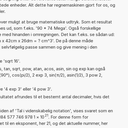
tede enheder. Alt dette har regnemaskinen gjort for os, og
er.
er muligt at bruge matematiske udtryk. Som et resultat
gnes ud, som f.eks. '90 * 74 Mega'. Også forskellige
 med hinanden i omregningen. Det kan f.eks. se sådan ud:
mm x 42cm x 26dm = ? cm^3'. De på denne måde
selvfølgelig passe sammen og give mening i den
 'sqrt 16'.
 tan, sqrt, pow, atan, acos, asin, sin og exp kan også
0°), cos(pi/2), 2 exp 3, sin(π/2), asin(1/2), 3 pow 2,
e '4 exp 3' eller '4 pow 3'.
ultatet afrundes til et bestemt antal decimaler, hvis det
iden af 'Tal i videnskabelig notation', vises svaret som en
21
384 577 746 978 1
×
10
. For denne form for
t til en eksponent, her 21, og det aktuelle nummer, her