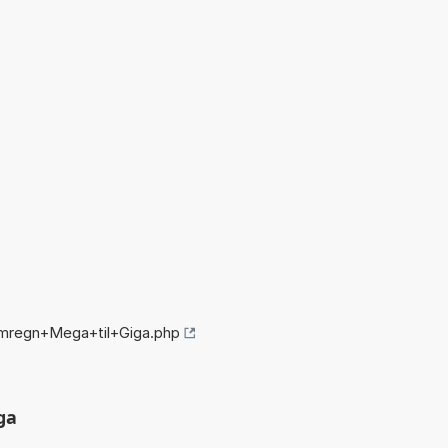
omregn+Mega+til+Giga.php
ga