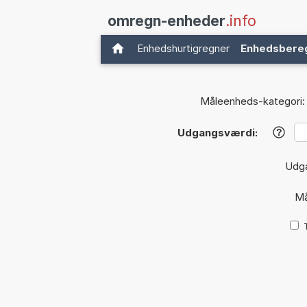
omregn-enheder
.info
Enhedshurtigregner
Enhedsbere
Måleenheds-kategori:
Udgangsværdi:
?
Udg
Må