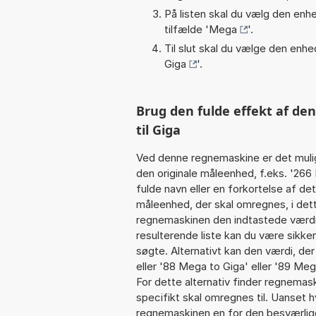
På listen skal du vælg den enhed
tilfælde '
Mega
'.
Til slut skal du vælge den enhed
Giga
'.
Brug den fulde effekt af de
til Giga
Ved denne regnemaskine er det muli
den originale måleenhed, f.eks. '26
fulde navn eller en forkortelse af 
måleenhed, der skal omregnes, i dett
regnemaskinen den indtastede værdi 
resulterende liste kan du være sikke
søgte. Alternativt kan den værdi, de
eller '88 Mega to Giga' eller '89 Mega
For dette alternativ finder regnemask
specifikt skal omregnes til. Uanset h
regnemaskinen en for den besværlige s