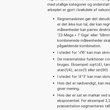
med utallige kategorier og understøt
arbejdet er gjort i brøkdele af sekund
Regnemaskinen gør det derudov
er det ikke kun tal, der kan re
måleenheder kan parres direkte
'23 Mega + 7 Giga' eller '58
kombinerede måleenheder skal 
pågældende kombination.
I stedet for '√16' kan man skrive
De matematiske funktioner cos,
bruges. Eksempel: sqrt(4), tan(9
atan(1/4), acos(1) eller sin(90)
I stedet for '4^3' kan man skriv
Hvis det er nødvendigt, kan res
giver mening.
Hvis der er sat en markør ved s
eksponentiel. For eksempel 3,
præsentation segmenteres talle