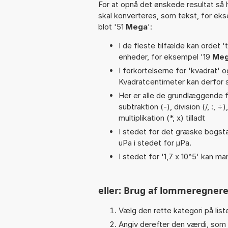
For at opnå det ønskede resultat så 
skal konverteres, som tekst, for ek
blot '51
Mega
':
I de fleste tilfælde kan ordet '
enheder, for eksempel '19
Meg
I forkortelserne for 'kvadrat' o
Kvadratcentimeter kan derfor s
Her er alle de grundlæggende fu
subtraktion (-), division (/, :,
multiplikation (*, x) tilladt
I stedet for det græske bogsta
uPa i stedet for µPa.
I stedet for '1,7 x 10^5' kan ma
eller: Brug af lommeregnere
Vælg den rette kategori på liste
Angiv derefter den værdi, som 