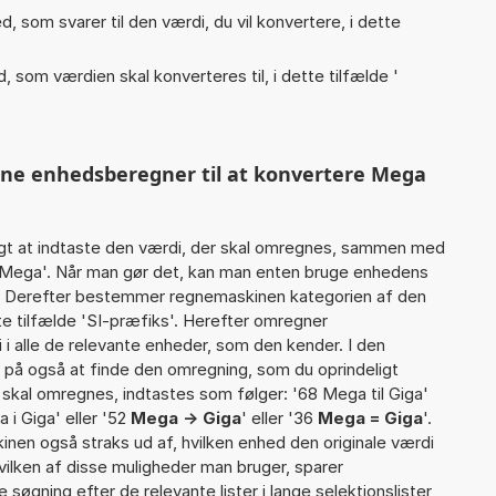
, som svarer til den værdi, du vil konvertere, i dette
, som værdien skal konverteres til, i dette tilfælde '
nne enhedsberegner til at konvertere Mega
gt at indtaste den værdi, der skal omregnes, sammen med
6 Mega'. Når man gør det, kan man enten bruge enhedens
det Derefter bestemmer regnemaskinen kategorien af den
e tilfælde 'SI-præfiks'. Herefter omregner
i alle de relevante enheder, som den kender. I den
r på også at finde den omregning, som du oprindeligt
r skal omregnes, indtastes som følger: '68 Mega til Giga'
 i Giga' eller '52
Mega -> Giga
' eller '36
Mega = Giga
'.
inen også straks ud af, hvilken enhed den originale værdi
vilken af disse muligheder man bruger, sparer
øgning efter de relevante lister i lange selektionslister