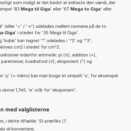
hurtigt som muligt er det bedst at indtaste den værdi, der
sempel '83
Mega til Giga
' eller '67
Mega to Giga
' eller
til' (eller '=' / '->') udelades mellem navnene på de to
a Giga
' i stedet for '35 Mega til Giga'.
g 'kubik' kan tegnet '^' udelades i '^2' og '^3'.
krives cm2 i stedet for cm^2.
nktioner indenfor aritmetik: pi (π), addition (+),
 ÷), parenteser, kvadratrod (√), eksponent (^) og
v 'µ' (= mikro) kan man bruge et simpelt 'u', for eksempel
n skrive 1,7e5. 'e' står for 'eksponent'.
n med valglisterne
n, i dette tilfælde '
SI-præfiks
'.
du vil konvertere.