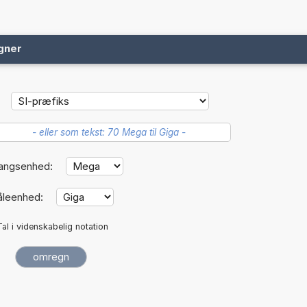
gner
angsenhed:
leenhed:
Tal i videnskabelig notation