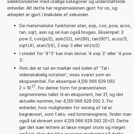
selektionslister med utallige kategorier og understøttede
enheder. Alt dette har regnemaskinen gjort for os, og
arbejdet er gjort i brøkdele af sekunder.
De matematiske funktioner atan, exp, cos, pow, acos,
tan, sqrt, asin og sin kan også bruges. Eksempel: 3
pow 2, cos(pi/2), asin(1/2), sin(90), tan(90°), acos(1),
sqrt(4), atan(1/4), 2 exp 3 eller sin(π/2)
I stedet for '4^3' kan man skrive '4 exp 3' eller '4 pow
3'.
Hvis der er sat en markør ved siden af 'Tal i
videnskabelig notation', vises svaret som en
eksponentiel. For eksempel 4,129 066 629 092
21
2
×
10
. For denne form for præsentation
segmenteres tallet til en eksponent, her 21, og det
aktuelle nummer, her 4,129 066 629 092 2. For
enheder, hvor muligheden for visning af tal er
begrænset, som f.eks. ved lommeregnere, finder man
også tal skrevet som 4,129 066 629 092 2E+21. Dette
gør det især lettere at læse meget store og meget
små tal. Hvis der ikke er nogen markering på dette