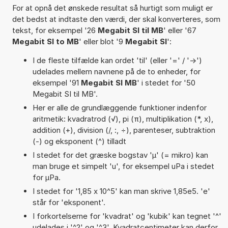
For at opnå det ønskede resultat så hurtigt som muligt er
det bedst at indtaste den værdi, der skal konverteres, som
tekst, for eksempel '26
Megabit SI til MB
' eller '67
Megabit SI to MB
' eller blot '9
Megabit SI
':
I de fleste tilfælde kan ordet 'til' (eller '=' / '->')
udelades mellem navnene på de to enheder, for
eksempel '91
Megabit SI MB
' i stedet for '50
Megabit SI til MB'.
Her er alle de grundlæggende funktioner indenfor
aritmetik: kvadratrod (√), pi (π), multiplikation (*, x),
addition (+), division (/, :, ÷), parenteser, subtraktion
(-) og eksponent (^) tilladt
I stedet for det græske bogstav 'µ' (= mikro) kan
man bruge et simpelt 'u', for eksempel uPa i stedet
for µPa.
I stedet for '1,85 x 10^5' kan man skrive 1,85e5. 'e'
står for 'eksponent'.
I forkortelserne for 'kvadrat' og 'kubik' kan tegnet '^'
udelades i '^2' og '^3'. Kvadratcentimeter kan derfor