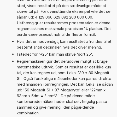
sted, vises resultatet på den sædvanlige måde at
skrive tal på. For ovenstående eksempel ville det se
sådan ud: 4 129 066 629 092 200 000 000.
Uafhængigt at resultaternes præsentation er denne
regnemaskines maksimale præcision 14 pladser. Det
burde være præcist nok til de fleste formål.
Hvis det er nødvendigt, kan resultatet afrundes til et
bestemt antal decimaler, hvis det giver mening.
I stedet for '√25' kan man skrive 'sqrt 25'.
Regnemaskinen gør det derudover muligt at bruge
matematiske udtryk. Som et resultat er det ikke kun
tal, der kan regnes ud, som f.eks. '39 * 80 Megabit
SI'. Også forskellige måleenheder kan parres direkte
med hinanden i omregningen. Det kan f.eks. se sådan
ud: '56 Megabit SI + 97 Megabyte' eller '22mm x
63cm x 5dm = ? cm^3'. De på denne måde
kombinerede måleenheder skal selvfølgelig passe
sammen og give mening i den pågældende
kombination.