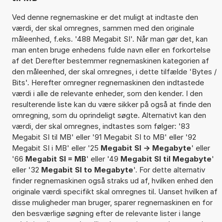
Ved denne regnemaskine er det muligt at indtaste den
værdi, der skal omregnes, sammen med den originale
måleenhed, f.eks. '488 Megabit SI'. Når man gør det, kan
man enten bruge enhedens fulde navn eller en forkortelse
af det Derefter bestemmer regnemaskinen kategorien af
den måleenhed, der skal omregnes, i dette tilfælde 'Bytes /
Bits'. Herefter omregner regnemaskinen den indtastede
værdi i alle de relevante enheder, som den kender. I den
resulterende liste kan du være sikker på også at finde den
omregning, som du oprindeligt søgte. Alternativt kan den
værdi, der skal omregnes, indtastes som følger: '83
Megabit SI til MB' eller '91 Megabit SI to MB' eller '92
Megabit SI i MB' eller '25
Megabit SI -> Megabyte
' eller
'66
Megabit SI = MB
' eller '49
Megabit SI til Megabyte
'
eller '32
Megabit SI to Megabyte
'. For dette alternativ
finder regnemaskinen også straks ud af, hvilken enhed den
originale værdi specifikt skal omregnes til. Uanset hvilken af
disse muligheder man bruger, sparer regnemaskinen en for
den besværlige søgning efter de relevante lister i lange