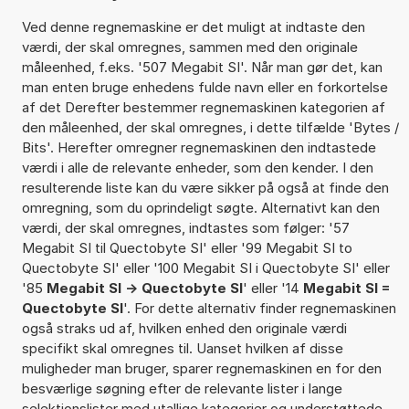
Ved denne regnemaskine er det muligt at indtaste den
værdi, der skal omregnes, sammen med den originale
måleenhed, f.eks. '507 Megabit SI'. Når man gør det, kan
man enten bruge enhedens fulde navn eller en forkortelse
af det Derefter bestemmer regnemaskinen kategorien af
den måleenhed, der skal omregnes, i dette tilfælde 'Bytes /
Bits'. Herefter omregner regnemaskinen den indtastede
værdi i alle de relevante enheder, som den kender. I den
resulterende liste kan du være sikker på også at finde den
omregning, som du oprindeligt søgte. Alternativt kan den
værdi, der skal omregnes, indtastes som følger: '57
Megabit SI til Quectobyte SI' eller '99 Megabit SI to
Quectobyte SI' eller '100 Megabit SI i Quectobyte SI' eller
'85
Megabit SI -> Quectobyte SI
' eller '14
Megabit SI =
Quectobyte SI
'. For dette alternativ finder regnemaskinen
også straks ud af, hvilken enhed den originale værdi
specifikt skal omregnes til. Uanset hvilken af disse
muligheder man bruger, sparer regnemaskinen en for den
besværlige søgning efter de relevante lister i lange
selektionslister med utallige kategorier og understøttede