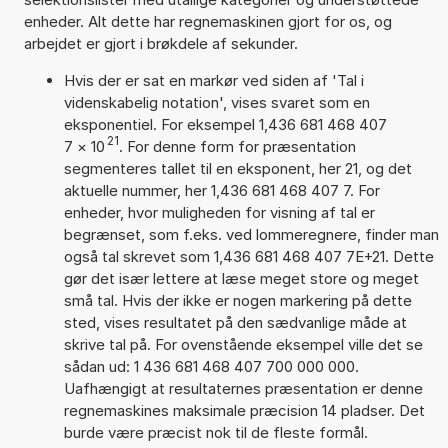
enheder. Alt dette har regnemaskinen gjort for os, og
arbejdet er gjort i brøkdele af sekunder.
Hvis der er sat en markør ved siden af 'Tal i
videnskabelig notation', vises svaret som en
eksponentiel. For eksempel 1,436 681 468 407
21
7
×
10
. For denne form for præsentation
segmenteres tallet til en eksponent, her 21, og det
aktuelle nummer, her 1,436 681 468 407 7. For
enheder, hvor muligheden for visning af tal er
begrænset, som f.eks. ved lommeregnere, finder man
også tal skrevet som 1,436 681 468 407 7E+21. Dette
gør det især lettere at læse meget store og meget
små tal. Hvis der ikke er nogen markering på dette
sted, vises resultatet på den sædvanlige måde at
skrive tal på. For ovenstående eksempel ville det se
sådan ud: 1 436 681 468 407 700 000 000.
Uafhængigt at resultaternes præsentation er denne
regnemaskines maksimale præcision 14 pladser. Det
burde være præcist nok til de fleste formål.