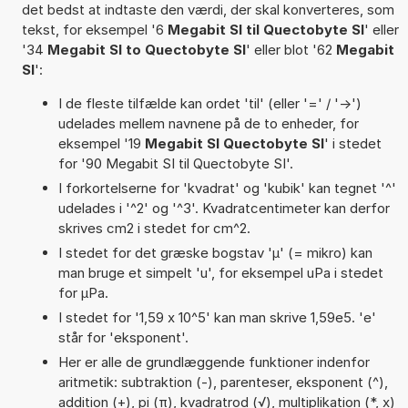
det bedst at indtaste den værdi, der skal konverteres, som
tekst, for eksempel '6
Megabit SI til Quectobyte SI
' eller
'34
Megabit SI to Quectobyte SI
' eller blot '62
Megabit
SI
':
I de fleste tilfælde kan ordet 'til' (eller '=' / '->')
udelades mellem navnene på de to enheder, for
eksempel '19
Megabit SI Quectobyte SI
' i stedet
for '90 Megabit SI til Quectobyte SI'.
I forkortelserne for 'kvadrat' og 'kubik' kan tegnet '^'
udelades i '^2' og '^3'. Kvadratcentimeter kan derfor
skrives cm2 i stedet for cm^2.
I stedet for det græske bogstav 'µ' (= mikro) kan
man bruge et simpelt 'u', for eksempel uPa i stedet
for µPa.
I stedet for '1,59 x 10^5' kan man skrive 1,59e5. 'e'
står for 'eksponent'.
Her er alle de grundlæggende funktioner indenfor
aritmetik: subtraktion (-), parenteser, eksponent (^),
addition (+), pi (π), kvadratrod (√), multiplikation (*, x)