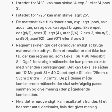
I stedet for '4^3' kan man skrive '4 exp 3' eller '4 pow
3'.
I stedet for '√25' kan man skrive 'sqrt 25'.
De matematiske funktioner atan, exp, sqrt, pow, asin,
acos, tan, sin og cos kan også bruges. Eksempel:
cos(pi/2), acos(1), sqrt(4), atan(1/4), 2 exp 3, sin(π/2),
sin(90), asin(1/2), tan(90°) eller 3 pow 2
Regnemaskinen gør det derudover muligt at bruge
matematiske udtryk. Som et resultat er det ikke kun
tal, der kan regnes ud, som f.eks. '68 * 96 Megabit
SI'. Også forskellige måleenheder kan parres direkte
med hinanden i omregningen. Det kan f.eks. se sådan
ud: '12 Megabit SI + 40 Quectobyte SI' eller '25mm x
53cm x 81dm = ? cm^3'. De på denne måde
kombinerede måleenheder skal selvfølgelig passe
sammen og give mening i den pågældende
kombination.
Hvis det er nødvendigt, kan resultatet afrundes til et
bestemt antal decimaler, hvis det giver mening.