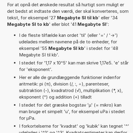
For at opnå det ønskede resultat så hurtigt som muligt er
det bedst at indtaste den værdi, der skal konverteres, som
tekst, for eksempel '27
Megabyte SI til kb
' eller '34
Megabyte SI to kb
' eller blot '41
Megabyte SI
':
I de fleste tilfælde kan ordet 'til' (eller '=' / '->')
udelades mellem navnene på de to enheder, for
eksempel '55
Megabyte SI kb
' i stedet for '48
Megabyte SI til kb'.
I stedet for '1,17 x 10^5' kan man skrive 1,17e5. 'e' står
for 'eksponent'.
Her er alle de grundlæggende funktioner indenfor
aritmetik: pi (π), division (/, :, ÷), parenteser,
subtraktion (-), kvadratrod (√), multiplikation (*, x),
eksponent (^) og addition (+) tilladt
I stedet for det græske bogstav 'µ' (= mikro) kan
man bruge et simpelt 'u', for eksempel uPa i stedet
for µPa.
I forkortelserne for 'kvadrat' og 'kubik' kan tegnet '^'
udelades i '^2' og '^3'. Kvadratcentimeter kan derfor