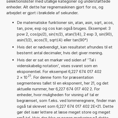
selektionslister med utallige kategorier og understøttede
enheder. Alt dette har regnemaskinen gjort for os, og
arbejdet er gjort i brøkdele af sekunder.
De matematiske funktioner sin, atan, asin, sqrt, acos,
tan, pow, exp og cos kan også bruges. Eksempel: 3
pow 2, cos(pi/2), sin(π/2), atan(1/4), 2 exp 3, sin(90),
asin(1/2), acos(1), sqrt(4) eller tan(90°)
Hvis det er nødvendigt, kan resultatet afrundes til et
bestemt antal decimaler, hvis det giver mening.
Hvis der er sat en markør ved siden af 'Tal i
videnskabelig notation', vises svaret som en
eksponentiel. For eksempel 6,227 674 017 402
21
2
×
10
. For denne form for præsentation
segmenteres tallet til en eksponent, her 21, og det
aktuelle nummer, her 6,227 674 017 402 2. For
enheder, hvor muligheden for visning af tal er
begrænset, som f.eks. ved lommeregnere, finder man
også tal skrevet som 6,227 674 017 402 2E+21. Dette
gør det især lettere at læse meget store og meget
små tal. Hvis der ikke er nogen markering på dette