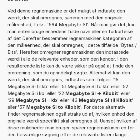
Ved denne regnemaskine er det muligt at indtaste den
værdi, der skal omregnes, sammen med den originale
måleenhed, f.eks. '564 Megabyte SI'. Når man gør det, kan
man enten bruge enhedens fulde navn eller en forkortelse
af det Derefter bestemmer regnemaskinen kategorien af
den måleenhed, der skal omregnes, i dette tilfælde 'Bytes /
Bits'. Herefter omregner regnemaskinen den indtastede
værdi i alle de relevante enheder, som den kender. I den
resulterende liste kan du være sikker på også at finde den
omregning, som du oprindeligt søgte. Alternativt kan den
værdi, der skal omregnes, indtastes som følger: '15
Megabyte SI til kb' eller '51 Megabyte SI to kb' eller '52
Megabyte SI i kb' eller '22
Megabyte SI -> Kilobit
' eller
'29
Megabyte SI = kb
' eller '43
Megabyte SI til Kilobit
'
eller '57
Megabyte SI to Kilobit
'. For dette alternativ
finder regnemaskinen også straks ud af, hvilken enhed den
originale værdi specifikt skal omregnes til. Uanset hvilken af
disse muligheder man bruger, sparer regnemaskinen en for
den besværlige søgning efter de relevante lister i lange