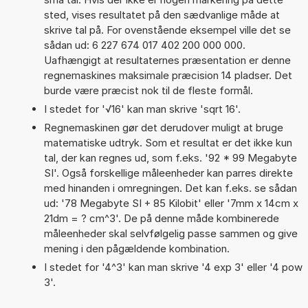
sted, vises resultatet på den sædvanlige måde at
skrive tal på. For ovenstående eksempel ville det se
sådan ud: 6 227 674 017 402 200 000 000.
Uafhængigt at resultaternes præsentation er denne
regnemaskines maksimale præcision 14 pladser. Det
burde være præcist nok til de fleste formål.
I stedet for '√16' kan man skrive 'sqrt 16'.
Regnemaskinen gør det derudover muligt at bruge
matematiske udtryk. Som et resultat er det ikke kun
tal, der kan regnes ud, som f.eks. '92 * 99 Megabyte
SI'. Også forskellige måleenheder kan parres direkte
med hinanden i omregningen. Det kan f.eks. se sådan
ud: '78 Megabyte SI + 85 Kilobit' eller '7mm x 14cm x
21dm = ? cm^3'. De på denne måde kombinerede
måleenheder skal selvfølgelig passe sammen og give
mening i den pågældende kombination.
I stedet for '4^3' kan man skrive '4 exp 3' eller '4 pow
3'.