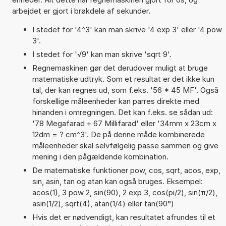
arbejdet er gjort i brøkdele af sekunder.
I stedet for '4^3' kan man skrive '4 exp 3' eller '4 pow
3'.
I stedet for '√9' kan man skrive 'sqrt 9'.
Regnemaskinen gør det derudover muligt at bruge
matematiske udtryk. Som et resultat er det ikke kun
tal, der kan regnes ud, som f.eks. '56 * 45 MF'. Også
forskellige måleenheder kan parres direkte med
hinanden i omregningen. Det kan f.eks. se sådan ud:
'78 Megafarad + 67 Millifarad' eller '34mm x 23cm x
12dm = ? cm^3'. De på denne måde kombinerede
måleenheder skal selvfølgelig passe sammen og give
mening i den pågældende kombination.
De matematiske funktioner pow, cos, sqrt, acos, exp,
sin, asin, tan og atan kan også bruges. Eksempel:
acos(1), 3 pow 2, sin(90), 2 exp 3, cos(pi/2), sin(π/2),
asin(1/2), sqrt(4), atan(1/4) eller tan(90°)
Hvis det er nødvendigt, kan resultatet afrundes til et