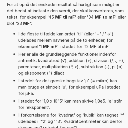
For at opnå det ønskede resultat så hurtigt som muligt er
det bedst at indtaste den værdi, der skal konverteres, som
tekst, for eksempel '45
MF til mF
' eller '34
MF to mF
' eller
blot '23
MF
':
I de fleste tilfælde kan ordet 'til' (eller '=' / '->')
udelades mellem navnene på de to enheder, for
eksempel '1
MF mF
' i stedet for '12 MF til mF'.
Her er alle de grundlæggende funktioner indenfor
aritmetik: kvadratrod (√), addition (+), division (/, :, ÷),
parenteser, multiplikation (*, x), subtraktion (-), pi (π)
og eksponent (^) tilladt
I stedet for det græske bogstav 'µ' (= mikro) kan
man bruge et simpelt 'u', for eksempel uPa i stedet
for µPa.
I stedet for '1,8 x 10^5' kan man skrive 1,8e5. 'e' står
for 'eksponent'.
I forkortelserne for 'kvadrat' og 'kubik' kan tegnet '^'
udelades i '^2' og '^3'. Kvadratcentimeter kan derfor
skrives cm2 i stedet for cm^2.