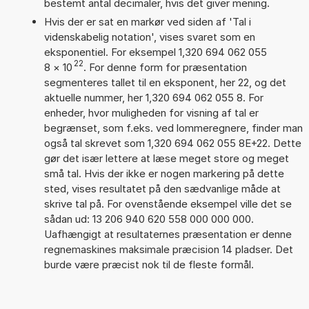
bestemt antal decimaler, hvis det giver mening.
Hvis der er sat en markør ved siden af 'Tal i
videnskabelig notation', vises svaret som en
eksponentiel. For eksempel 1,320 694 062 055
22
8
×
10
. For denne form for præsentation
segmenteres tallet til en eksponent, her 22, og det
aktuelle nummer, her 1,320 694 062 055 8. For
enheder, hvor muligheden for visning af tal er
begrænset, som f.eks. ved lommeregnere, finder man
også tal skrevet som 1,320 694 062 055 8E+22. Dette
gør det især lettere at læse meget store og meget
små tal. Hvis der ikke er nogen markering på dette
sted, vises resultatet på den sædvanlige måde at
skrive tal på. For ovenstående eksempel ville det se
sådan ud: 13 206 940 620 558 000 000 000.
Uafhængigt at resultaternes præsentation er denne
regnemaskines maksimale præcision 14 pladser. Det
burde være præcist nok til de fleste formål.