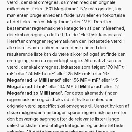
værdi, der skal omregnes, sammen med den originale
måleenhed, f.eks. '501 Megafarad'. Når man gør det, kan
man enten bruge enhedens fulde navn eller en forkortelse
af detf.eks. enten 'Megafarad' eller 'MF'. Derefter
bestemmer regnemaskinen kategorien af den måleenhed,
der skal omregnes, i dette tilfælde 'Elektrisk kapacitans'.
Herefter omregner regnemaskinen den indtastede værdi i
alle de relevante enheder, som den kender. I den
resulterende liste kan du være sikker på også at finde den
omregning, som du oprindeligt søgte. Alternativt kan den
værdi, der skal omregnes, indtastes som følger: '78 MF til
mF' eller '24 MF to mF' eller '25 MF i mF' eller '67
Megafarad -> Millifarad
' eller '56
MF = mF
' eller '45
Megafarad til mF
' eller '34
MF til Millifarad
' eller '12
Megafarad to Millifarad
'. For dette alternativ finder
regnemaskinen også straks ud af, hvilken enhed den
originale værdi specifikt skal omregnes til. Uanset hvilken af
disse muligheder man bruger, sparer regnemaskinen en for
den besværlige søgning efter de relevante lister i lange
selektionslister med utallige kategorier og understøttede
enheder. Alt dette har regnemaskinen gjort for os, og