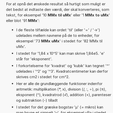
For at opnå det ønskede resultat så hurtigt som muligt er
det bedst at indtaste den værdi, der skal konverteres, som
tekst, for eksempel '10
MMx til uMx
' eller '1
MMx to uMx
'
eller blot '91
MMx
':
I de fleste tilfælde kan ordet 'til' (eller '=' / '->')
udelades mellem navnene på de to enheder, for
eksempel '73
MMx uMx
' i stedet for '82 MMx til
uMx'.
I stedet for '1,84 x 10^5' kan man skrive 1,84e5. 'e'
står for 'eksponent'.
I forkortelserne for 'kvadrat' og 'kubik' kan tegnet '^'
udelades i '^2' og '^3'. Kvadratcentimeter kan derfor
skrives cm2 i stedet for cm^2.
Her er alle de grundlæggende funktioner indenfor
aritmetik: multiplikation (*, x), division (/, :, ÷), pi (π),
eksponent (^), kvadratrod (√), addition (+), parenteser
og subtraktion (-) tilladt
I stedet for det græske bogstav 'µ' (= mikro) kan
man bruge et simpelt 'u', for eksempel uPa i stedet