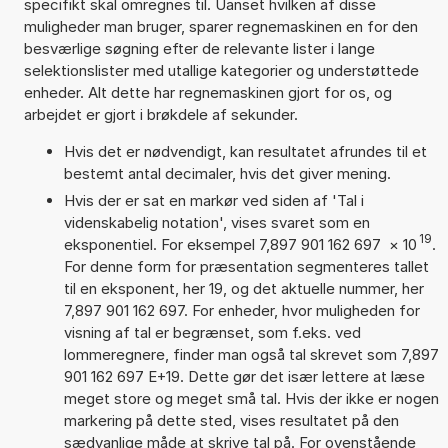
specifikt skal omregnes til. Uanset hvilken af disse
muligheder man bruger, sparer regnemaskinen en for den
besværlige søgning efter de relevante lister i lange
selektionslister med utallige kategorier og understøttede
enheder. Alt dette har regnemaskinen gjort for os, og
arbejdet er gjort i brøkdele af sekunder.
Hvis det er nødvendigt, kan resultatet afrundes til et
bestemt antal decimaler, hvis det giver mening.
Hvis der er sat en markør ved siden af 'Tal i
videnskabelig notation', vises svaret som en
19
eksponentiel. For eksempel 7,897 901 162 697
×
10
.
For denne form for præsentation segmenteres tallet
til en eksponent, her 19, og det aktuelle nummer, her
7,897 901 162 697. For enheder, hvor muligheden for
visning af tal er begrænset, som f.eks. ved
lommeregnere, finder man også tal skrevet som 7,897
901 162 697 E+19. Dette gør det især lettere at læse
meget store og meget små tal. Hvis der ikke er nogen
markering på dette sted, vises resultatet på den
sædvanlige måde at skrive tal på. For ovenstående