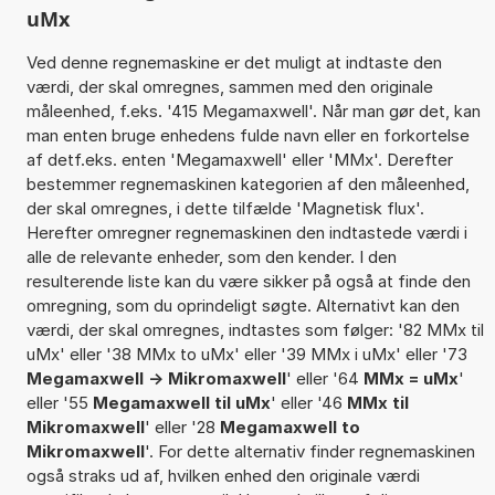
uMx
Ved denne regnemaskine er det muligt at indtaste den
værdi, der skal omregnes, sammen med den originale
måleenhed, f.eks. '415 Megamaxwell'. Når man gør det, kan
man enten bruge enhedens fulde navn eller en forkortelse
af detf.eks. enten 'Megamaxwell' eller 'MMx'. Derefter
bestemmer regnemaskinen kategorien af den måleenhed,
der skal omregnes, i dette tilfælde 'Magnetisk flux'.
Herefter omregner regnemaskinen den indtastede værdi i
alle de relevante enheder, som den kender. I den
resulterende liste kan du være sikker på også at finde den
omregning, som du oprindeligt søgte. Alternativt kan den
værdi, der skal omregnes, indtastes som følger: '82 MMx til
uMx' eller '38 MMx to uMx' eller '39 MMx i uMx' eller '73
Megamaxwell -> Mikromaxwell
' eller '64
MMx = uMx
'
eller '55
Megamaxwell til uMx
' eller '46
MMx til
Mikromaxwell
' eller '28
Megamaxwell to
Mikromaxwell
'. For dette alternativ finder regnemaskinen
også straks ud af, hvilken enhed den originale værdi