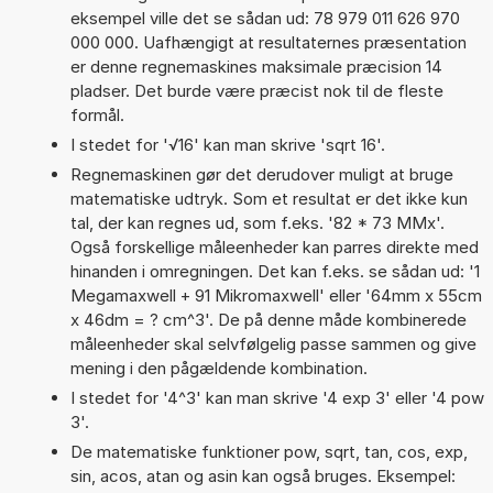
eksempel ville det se sådan ud: 78 979 011 626 970
000 000. Uafhængigt at resultaternes præsentation
er denne regnemaskines maksimale præcision 14
pladser. Det burde være præcist nok til de fleste
formål.
I stedet for '√16' kan man skrive 'sqrt 16'.
Regnemaskinen gør det derudover muligt at bruge
matematiske udtryk. Som et resultat er det ikke kun
tal, der kan regnes ud, som f.eks. '82 * 73 MMx'.
Også forskellige måleenheder kan parres direkte med
hinanden i omregningen. Det kan f.eks. se sådan ud: '1
Megamaxwell + 91 Mikromaxwell' eller '64mm x 55cm
x 46dm = ? cm^3'. De på denne måde kombinerede
måleenheder skal selvfølgelig passe sammen og give
mening i den pågældende kombination.
I stedet for '4^3' kan man skrive '4 exp 3' eller '4 pow
3'.
De matematiske funktioner pow, sqrt, tan, cos, exp,
sin, acos, atan og asin kan også bruges. Eksempel: