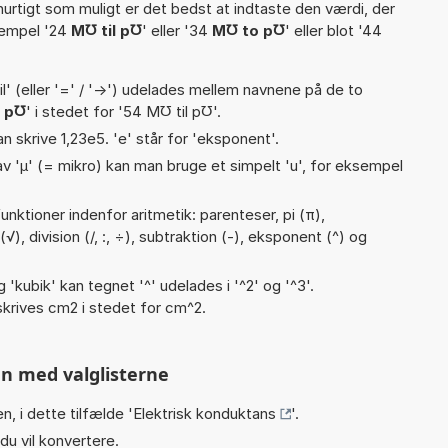
hurtigt som muligt er det bedst at indtaste den værdi, der
sempel '24
M℧ til p℧
' eller '34
M℧ to p℧
' eller blot '44
til' (eller '=' / '->') udelades mellem navnene på de to
 p℧
' i stedet for '54 M℧ til p℧'.
an skrive 1,23e5. 'e' står for 'eksponent'.
v 'µ' (= mikro) kan man bruge et simpelt 'u', for eksempel
nktioner indenfor aritmetik: parenteser, pi (π),
 (√), division (/, :, ÷), subtraktion (-), eksponent (^) og
g 'kubik' kan tegnet '^' udelades i '^2' og '^3'.
krives cm2 i stedet for cm^2.
n med valglisterne
n, i dette tilfælde '
Elektrisk konduktans
'.
du vil konvertere.