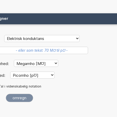
gner
nhed:
ed:
Tal i videnskabelig notation