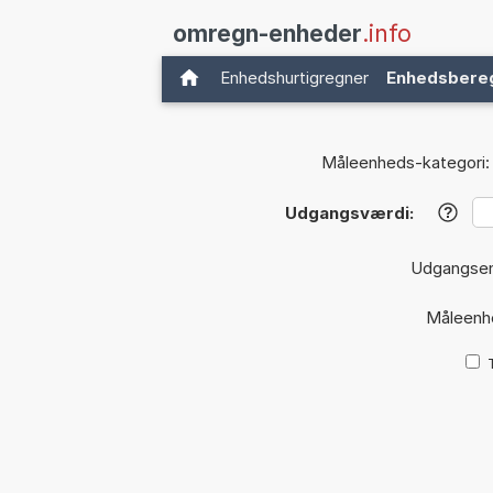
omregn-enheder
.info
Enhedshurtigregner
Enhedsbere
Måleenheds-kategori:
Udgangsværdi:
?
Udgangse
Måleenh