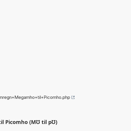
/omregn+Megamho+til+Picomho.php
 Picomho (M℧ til p℧)