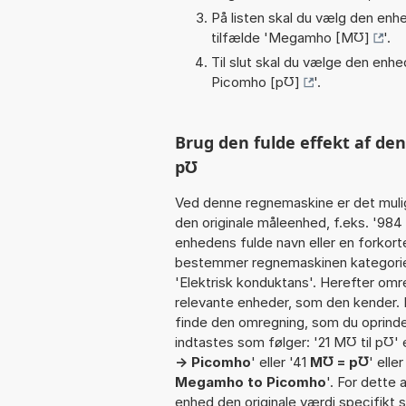
På listen skal du vælg den enhed
tilfælde '
Megamho [M℧]
'.
Til slut skal du vælge den enhed
Picomho [p℧]
'.
Brug den fulde effekt af de
p℧
Ved denne regnemaskine er det muli
den originale måleenhed, f.eks. '98
enhedens fulde navn eller en forkort
bestemmer regnemaskinen kategorien
'Elektrisk konduktans'. Herefter omr
relevante enheder, som den kender. I
finde den omregning, som du oprindel
indtastes som følger: '21 M℧ til p℧' 
-> Picomho
' eller '41
M℧ = p℧
' elle
Megamho to Picomho
'. For dette 
enhed den originale værdi specifikt 