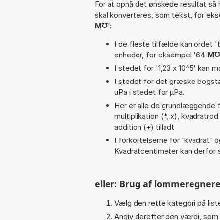
For at opnå det ønskede resultat så 
skal konverteres, som tekst, for ek
M℧
':
I de fleste tilfælde kan ordet '
enheder, for eksempel '64
M℧
I stedet for '1,23 x 10^5' kan m
I stedet for det græske bogsta
uPa i stedet for µPa.
Her er alle de grundlæggende fu
multiplikation (*, x), kvadratrod
addition (+) tilladt
I forkortelserne for 'kvadrat' o
Kvadratcentimeter kan derfor s
eller: Brug af lommeregnere
Vælg den rette kategori på liste
Angiv derefter den værdi, som 