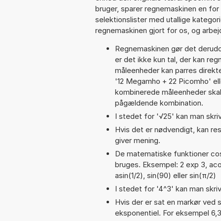
bruger, sparer regnemaskinen en for 
selektionslister med utallige kategor
regnemaskinen gjort for os, og arbejd
Regnemaskinen gør det derudov
er det ikke kun tal, der kan re
måleenheder kan parres direkte
'12 Megamho + 22 Picomho' el
kombinerede måleenheder skal 
pågældende kombination.
I stedet for '√25' kan man skriv
Hvis det er nødvendigt, kan res
giver mening.
De matematiske funktioner cos,
bruges. Eksempel: 2 exp 3, acos
asin(1/2), sin(90) eller sin(π/2)
I stedet for '4^3' kan man skriv
Hvis der er sat en markør ved s
eksponentiel. For eksempel 6,