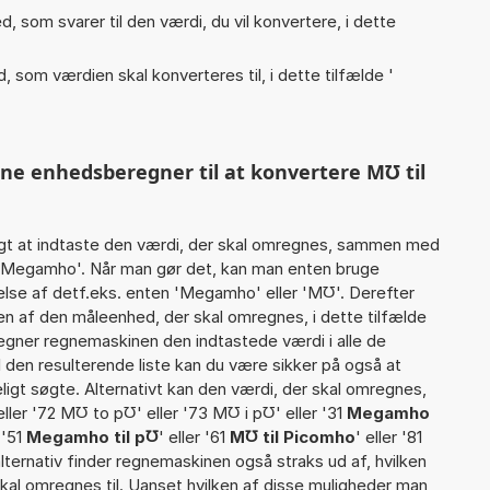
, som svarer til den værdi, du vil konvertere, i dette
, som værdien skal konverteres til, i dette tilfælde '
nne enhedsberegner til at konvertere M℧ til
gt at indtaste den værdi, der skal omregnes, sammen med
4 Megamho'. Når man gør det, kan man enten bruge
else af detf.eks. enten 'Megamho' eller 'M℧'. Derefter
 af den måleenhed, der skal omregnes, i dette tilfælde
egner regnemaskinen den indtastede værdi i alle de
 den resulterende liste kan du være sikker på også at
igt søgte. Alternativt kan den værdi, der skal omregnes,
eller '72 M℧ to p℧' eller '73 M℧ i p℧' eller '31
Megamho
r '51
Megamho til p℧
' eller '61
M℧ til Picomho
' eller '81
alternativ finder regnemaskinen også straks ud af, hvilken
skal omregnes til. Uanset hvilken af disse muligheder man