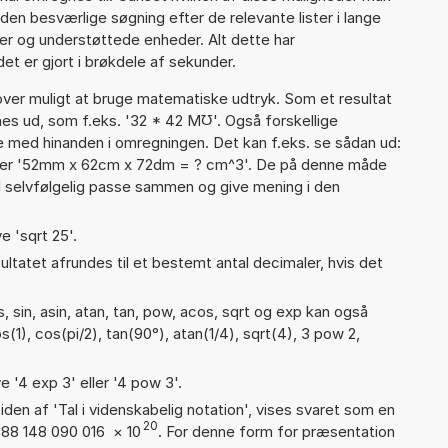
den besværlige søgning efter de relevante lister i lange
ier og understøttede enheder. Alt dette har
et er gjort i brøkdele af sekunder.
er muligt at bruge matematiske udtryk. Som et resultat
gnes ud, som f.eks. '32 * 42 M℧'. Også forskellige
 med hinanden i omregningen. Det kan f.eks. se sådan ud:
ler '52mm x 62cm x 72dm = ? cm^3'. De på denne måde
selvfølgelig passe sammen og give mening i den
e 'sqrt 25'.
ultatet afrundes til et bestemt antal decimaler, hvis det
 sin, asin, atan, tan, pow, acos, sqrt og exp kan også
(1), cos(pi/2), tan(90°), atan(1/4), sqrt(4), 3 pow 2,
e '4 exp 3' eller '4 pow 3'.
iden af 'Tal i videnskabelig notation', vises svaret som en
20
388 148 090 016
×
10
. For denne form for præsentation