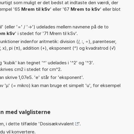
hurtigt som muligt er det bedst at indtaste den værdi, der
sempel '65
Mrem til kSv
' eller '67
Mrem to kSv
' eller blot
til' (eller '=' / '->') udelades mellem navnene på de to
em kSv
' i stedet for '71 Mrem til kSv'.
ktioner indenfor aritmetik: division (/, :, ÷), parenteser,
*, x), pi (π), addition (+), eksponent (^) og kvadratrod (√)
g 'kubik' kan tegnet '^' udelades i '^2' og '^3'.
krives cm2 i stedet for cm^2.
an skrive 1,07e5. 'e' står for 'eksponent'.
v 'µ' (= mikro) kan man bruge et simpelt 'u', for eksempel
n med valglisterne
n, i dette tilfælde '
Dosisækvivalent
'.
du vil konvertere.