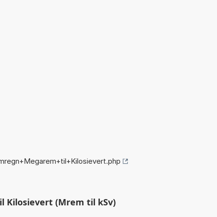
mregn+Megarem+til+Kilosievert.php
Kilosievert (Mrem til kSv)