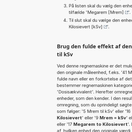
På listen skal du vælg den enhed
tilfælde '
Megarem [Mrem]
'.
Til slut skal du vælge den enhed
Kilosievert [kSv]
'.
Brug den fulde effekt af d
til kSv
Ved denne regnemaskine er det muli
den originale måleenhed, f.eks. '41
fulde navn eller en forkortelse af d
bestemmer regnemaskinen kategorien
'Dosisækvivalent'. Herefter omregne
enheder, som den kender. I den resul
omregning, som du oprindeligt søgte.
som følger: '5 Mrem til kSv' eller '16
Kilosievert
' eller '9
Mrem = kSv
' e
eller '17
Megarem to Kilosievert
'.
af, hvilken enhed den originale værdi