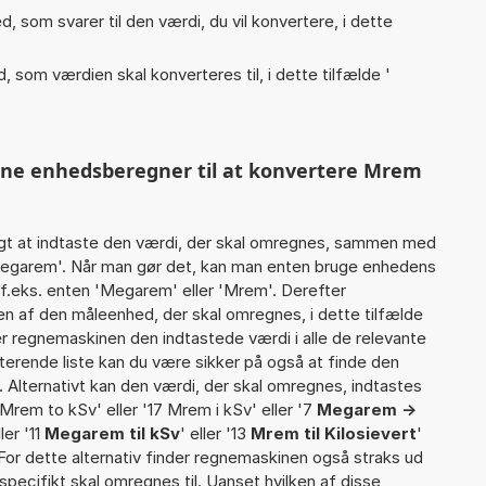
, som svarer til den værdi, du vil konvertere, i dette
, som værdien skal konverteres til, i dette tilfælde '
enne enhedsberegner til at konvertere Mrem
gt at indtaste den værdi, der skal omregnes, sammen med
 Megarem'. Når man gør det, kan man enten bruge enhedens
etf.eks. enten 'Megarem' eller 'Mrem'. Derefter
 af den måleenhed, der skal omregnes, i dette tilfælde
r regnemaskinen den indtastede værdi i alle de relevante
terende liste kan du være sikker på også at finde den
 Alternativt kan den værdi, der skal omregnes, indtastes
 Mrem to kSv' eller '17 Mrem i kSv' eller '7
Megarem ->
ller '11
Megarem til kSv
' eller '13
Mrem til Kilosievert
'
 For dette alternativ finder regnemaskinen også straks ud
 specifikt skal omregnes til. Uanset hvilken af disse