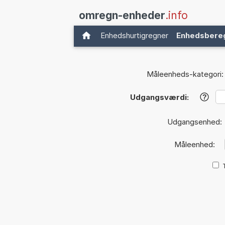
omregn-enheder
.info
Enhedshurtigregner
Enhedsbere
Måleenheds-kategori:
Udgangsværdi:
?
Udgangsenhed:
Måleenhed: