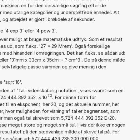
maskinen en for den besværlige søgning efter de
ter med utallige kategorier og understøttede enheder. Alt
 og arbejdet er gjort i brøkdele af sekunder.
e '4 exp 3' eller '4 pow 3'.
er muligt at bruge matematiske udtryk. Som et resultat
gnes ud, som f.eks. '27 * 29 Mrem'. Også forskellige
 med hinanden i omregningen. Det kan f.eks. se sådan ud:
 eller '31mm x 33cm x 35dm = ? cm^3'. De på denne måde
selvfølgelig passe sammen og give mening i den
 'sqrt 16'.
iden af 'Tal i videnskabelig notation', vises svaret som en
20
,724 444 392 352
×
10
. For denne form for
t til en eksponent, her 20, og det aktuelle nummer, her
, hvor muligheden for visning af tal er begrænset, som
er man også tal skrevet som 5,724 444 392 352 E+20.
læse meget store og meget små tal. Hvis der ikke er nogen
resultatet på den sædvanlige måde at skrive tal på. For
et se sådan ud: 572 444 439 235 200 000 000.