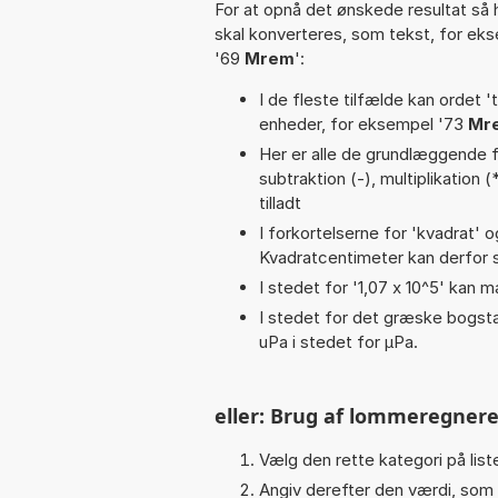
For at opnå det ønskede resultat så 
skal konverteres, som tekst, for ek
'69
Mrem
':
I de fleste tilfælde kan ordet '
enheder, for eksempel '73
Mr
Her er alle de grundlæggende fun
subtraktion (-), multiplikation (
tilladt
I forkortelserne for 'kvadrat' o
Kvadratcentimeter kan derfor s
I stedet for '1,07 x 10^5' kan m
I stedet for det græske bogsta
uPa i stedet for µPa.
eller: Brug af lommeregnere
Vælg den rette kategori på liste
Angiv derefter den værdi, som 