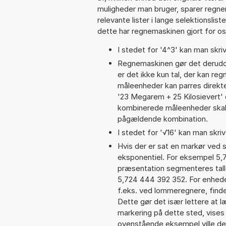
muligheder man bruger, sparer regne
relevante lister i lange selektionslis
dette har regnemaskinen gjort for os,
I stedet for '4^3' kan man skriv
Regnemaskinen gør det derudov
er det ikke kun tal, der kan re
måleenheder kan parres direkte
'23 Megarem + 25 Kilosievert'
kombinerede måleenheder skal 
pågældende kombination.
I stedet for '√16' kan man skrive
Hvis der er sat en markør ved s
eksponentiel. For eksempel 5
præsentation segmenteres talle
5,724 444 392 352. For enheder
f.eks. ved lommeregnere, find
Dette gør det især lettere at 
markering på dette sted, vises 
ovenstående eksempel ville d