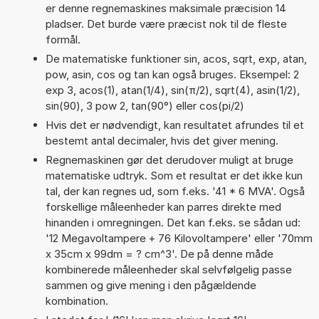
er denne regnemaskines maksimale præcision 14
pladser. Det burde være præcist nok til de fleste
formål.
De matematiske funktioner sin, acos, sqrt, exp, atan,
pow, asin, cos og tan kan også bruges. Eksempel: 2
exp 3, acos(1), atan(1/4), sin(π/2), sqrt(4), asin(1/2),
sin(90), 3 pow 2, tan(90°) eller cos(pi/2)
Hvis det er nødvendigt, kan resultatet afrundes til et
bestemt antal decimaler, hvis det giver mening.
Regnemaskinen gør det derudover muligt at bruge
matematiske udtryk. Som et resultat er det ikke kun
tal, der kan regnes ud, som f.eks. '41 * 6 MVA'. Også
forskellige måleenheder kan parres direkte med
hinanden i omregningen. Det kan f.eks. se sådan ud:
'12 Megavoltampere + 76 Kilovoltampere' eller '70mm
x 35cm x 99dm = ? cm^3'. De på denne måde
kombinerede måleenheder skal selvfølgelig passe
sammen og give mening i den pågældende
kombination.