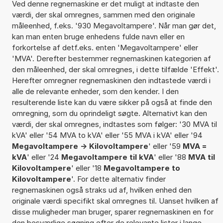
Ved denne regnemaskine er det muligt at indtaste den
værdi, der skal omregnes, sammen med den originale
måleenhed, f.eks. '930 Megavoltampere'. Når man gør det,
kan man enten bruge enhedens fulde navn eller en
forkortelse af detf.eks. enten 'Megavoltampere' eller
'MVA'. Derefter bestemmer regnemaskinen kategorien af
den måleenhed, der skal omregnes, i dette tilfælde 'Effekt'.
Herefter omregner regnemaskinen den indtastede værdi i
alle de relevante enheder, som den kender. I den
resulterende liste kan du være sikker på også at finde den
omregning, som du oprindeligt søgte. Alternativt kan den
værdi, der skal omregnes, indtastes som følger: '30 MVA til
kVA' eller '54 MVA to kVA' eller '55 MVA i kVA' eller '94
Megavoltampere -> Kilovoltampere
' eller '59
MVA =
kVA
' eller '24
Megavoltampere til kVA
' eller '88
MVA til
Kilovoltampere
' eller '18
Megavoltampere to
Kilovoltampere
'. For dette alternativ finder
regnemaskinen også straks ud af, hvilken enhed den
originale værdi specifikt skal omregnes til. Uanset hvilken af
disse muligheder man bruger, sparer regnemaskinen en for
den besværlige søgning efter de relevante lister i lange