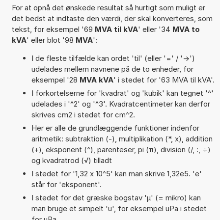
For at opnå det ønskede resultat så hurtigt som muligt er
det bedst at indtaste den værdi, der skal konverteres, som
tekst, for eksempel '69
MVA til kVA
' eller '34
MVA to
kVA
' eller blot '98
MVA
':
I de fleste tilfælde kan ordet 'til' (eller '=' / '->')
udelades mellem navnene på de to enheder, for
eksempel '28
MVA kVA
' i stedet for '63 MVA til kVA'.
I forkortelserne for 'kvadrat' og 'kubik' kan tegnet '^'
udelades i '^2' og '^3'. Kvadratcentimeter kan derfor
skrives cm2 i stedet for cm^2.
Her er alle de grundlæggende funktioner indenfor
aritmetik: subtraktion (-), multiplikation (*, x), addition
(+), eksponent (^), parenteser, pi (π), division (/, :, ÷)
og kvadratrod (√) tilladt
I stedet for '1,32 x 10^5' kan man skrive 1,32e5. 'e'
står for 'eksponent'.
I stedet for det græske bogstav 'µ' (= mikro) kan
man bruge et simpelt 'u', for eksempel uPa i stedet
for µPa.