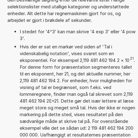
selektionslister med utallige kategorier og understøttede
enheder. Alt dette har regnemaskinen gjort for os, og
arbejdet er gjort i brøkdele af sekunder.
I stedet for '4^3' kan man skrive '4 exp 3' eller '4 pow
3'.
Hvis der er sat en markør ved siden af 'Tal i
videnskabelig notation', vises svaret som en
21
eksponentiel. For eksempel 2,119 481 462 194 2
×
10
.
For denne form for præsentation segmenteres tallet
til en eksponent, her 21, og det aktuelle nummer, her
2,119 481 462 194 2. For enheder, hvor muligheden for
visning af tal er begrænset, som f.eks. ved
lommeregnere, finder man også tal skrevet som 2,119
481 462 194 2E+21. Dette gør det især lettere at læse
meget store og meget små tal. Hvis der ikke er nogen
markering på dette sted, vises resultatet på den
sædvanlige måde at skrive tal på. For ovenstående
eksempel ville det se sådan ud: 2 119 481 462 194 200
000 000. Uafhængigt at resultaternes præsentation