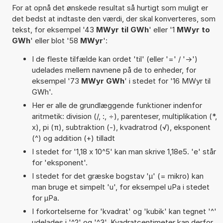
For at opnå det ønskede resultat så hurtigt som muligt er
det bedst at indtaste den værdi, der skal konverteres, som
tekst, for eksempel '43
MWyr til GWh
' eller '1
MWyr to
GWh
' eller blot '58
MWyr
':
I de fleste tilfælde kan ordet 'til' (eller '=' / '->')
udelades mellem navnene på de to enheder, for
eksempel '73
MWyr GWh
' i stedet for '16 MWyr til
GWh'.
Her er alle de grundlæggende funktioner indenfor
aritmetik: division (/, :, ÷), parenteser, multiplikation (*,
x), pi (π), subtraktion (-), kvadratrod (√), eksponent
(^) og addition (+) tilladt
I stedet for '1,18 x 10^5' kan man skrive 1,18e5. 'e' står
for 'eksponent'.
I stedet for det græske bogstav 'µ' (= mikro) kan
man bruge et simpelt 'u', for eksempel uPa i stedet
for µPa.
I forkortelserne for 'kvadrat' og 'kubik' kan tegnet '^'
udelades i '^2' og '^3'. Kvadratcentimeter kan derfor