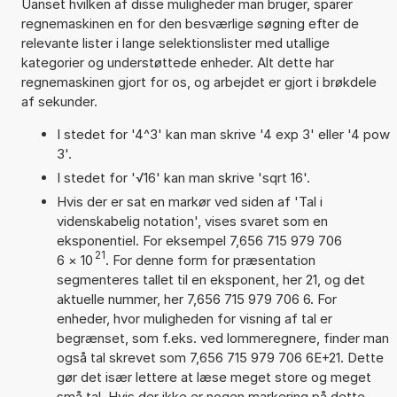
Uanset hvilken af disse muligheder man bruger, sparer
regnemaskinen en for den besværlige søgning efter de
relevante lister i lange selektionslister med utallige
kategorier og understøttede enheder. Alt dette har
regnemaskinen gjort for os, og arbejdet er gjort i brøkdele
af sekunder.
I stedet for '4^3' kan man skrive '4 exp 3' eller '4 pow
3'.
I stedet for '√16' kan man skrive 'sqrt 16'.
Hvis der er sat en markør ved siden af 'Tal i
videnskabelig notation', vises svaret som en
eksponentiel. For eksempel 7,656 715 979 706
21
6
×
10
. For denne form for præsentation
segmenteres tallet til en eksponent, her 21, og det
aktuelle nummer, her 7,656 715 979 706 6. For
enheder, hvor muligheden for visning af tal er
begrænset, som f.eks. ved lommeregnere, finder man
også tal skrevet som 7,656 715 979 706 6E+21. Dette
gør det især lettere at læse meget store og meget
små tal. Hvis der ikke er nogen markering på dette