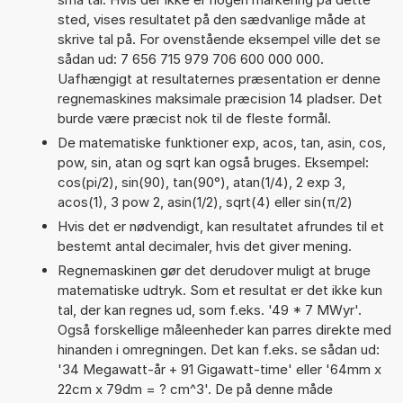
sted, vises resultatet på den sædvanlige måde at
skrive tal på. For ovenstående eksempel ville det se
sådan ud: 7 656 715 979 706 600 000 000.
Uafhængigt at resultaternes præsentation er denne
regnemaskines maksimale præcision 14 pladser. Det
burde være præcist nok til de fleste formål.
De matematiske funktioner exp, acos, tan, asin, cos,
pow, sin, atan og sqrt kan også bruges. Eksempel:
cos(pi/2), sin(90), tan(90°), atan(1/4), 2 exp 3,
acos(1), 3 pow 2, asin(1/2), sqrt(4) eller sin(π/2)
Hvis det er nødvendigt, kan resultatet afrundes til et
bestemt antal decimaler, hvis det giver mening.
Regnemaskinen gør det derudover muligt at bruge
matematiske udtryk. Som et resultat er det ikke kun
tal, der kan regnes ud, som f.eks. '49 * 7 MWyr'.
Også forskellige måleenheder kan parres direkte med
hinanden i omregningen. Det kan f.eks. se sådan ud:
'34 Megawatt-år + 91 Gigawatt-time' eller '64mm x
22cm x 79dm = ? cm^3'. De på denne måde