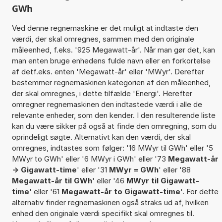
GWh
Ved denne regnemaskine er det muligt at indtaste den
værdi, der skal omregnes, sammen med den originale
måleenhed, f.eks. '925 Megawatt-år'. Når man gør det, kan
man enten bruge enhedens fulde navn eller en forkortelse
af detf.eks. enten 'Megawatt-år' eller 'MWyr'. Derefter
bestemmer regnemaskinen kategorien af den måleenhed,
der skal omregnes, i dette tilfælde 'Energi'. Herefter
omregner regnemaskinen den indtastede værdi i alle de
relevante enheder, som den kender. I den resulterende liste
kan du være sikker på også at finde den omregning, som du
oprindeligt søgte. Alternativt kan den værdi, der skal
omregnes, indtastes som følger: '16 MWyr til GWh' eller '5
MWyr to GWh' eller '6 MWyr i GWh' eller '73
Megawatt-år
-> Gigawatt-time
' eller '31
MWyr = GWh
' eller '88
Megawatt-år til GWh
' eller '46
MWyr til Gigawatt-
time
' eller '61
Megawatt-år to Gigawatt-time
'. For dette
alternativ finder regnemaskinen også straks ud af, hvilken
enhed den originale værdi specifikt skal omregnes til.