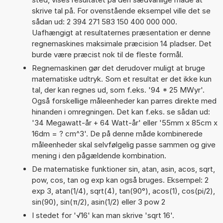
skrive tal på. For ovenstående eksempel ville det se
sådan ud: 2 394 271 583 150 400 000 000.
Uafhængigt at resultaternes præsentation er denne
regnemaskines maksimale præcision 14 pladser. Det
burde være præcist nok til de fleste formål.
Regnemaskinen gør det derudover muligt at bruge
matematiske udtryk. Som et resultat er det ikke kun
tal, der kan regnes ud, som f.eks. '94 * 25 MWyr'.
Også forskellige måleenheder kan parres direkte med
hinanden i omregningen. Det kan f.eks. se sådan ud:
'34 Megawatt-år + 64 Watt-år' eller '55mm x 85cm x
16dm = ? cm^3'. De på denne måde kombinerede
måleenheder skal selvfølgelig passe sammen og give
mening i den pågældende kombination.
De matematiske funktioner sin, atan, asin, acos, sqrt,
pow, cos, tan og exp kan også bruges. Eksempel: 2
exp 3, atan(1/4), sqrt(4), tan(90°), acos(1), cos(pi/2),
sin(90), sin(π/2), asin(1/2) eller 3 pow 2
I stedet for '√16' kan man skrive 'sqrt 16'.