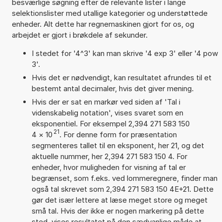
besværlige søgning efter de relevante lister i lange
selektionslister med utallige kategorier og understøttede
enheder. Alt dette har regnemaskinen gjort for os, og
arbejdet er gjort i brøkdele af sekunder.
I stedet for '4^3' kan man skrive '4 exp 3' eller '4 pow
3'.
Hvis det er nødvendigt, kan resultatet afrundes til et
bestemt antal decimaler, hvis det giver mening.
Hvis der er sat en markør ved siden af 'Tal i
videnskabelig notation', vises svaret som en
eksponentiel. For eksempel 2,394 271 583 150
21
4
×
10
. For denne form for præsentation
segmenteres tallet til en eksponent, her 21, og det
aktuelle nummer, her 2,394 271 583 150 4. For
enheder, hvor muligheden for visning af tal er
begrænset, som f.eks. ved lommeregnere, finder man
også tal skrevet som 2,394 271 583 150 4E+21. Dette
gør det især lettere at læse meget store og meget
små tal. Hvis der ikke er nogen markering på dette
sted, vises resultatet på den sædvanlige måde at