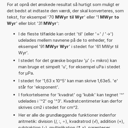
For at opnå det ønskede resultat så hurtigt som muligt er
det bedst at indtaste den værdi, der skal konverteres, som
tekst, for eksempel '70
MWyr til Wyr
' eller '1
MWyr to
Wyr
' eller blot '31
MWyr
':
I de fleste tilfælde kan ordet 'til' (eller '=' / '->')
udelades mellem navnene på de to enheder, for
eksempel '91
MWyr Wyr
' i stedet for '61 MWyr til
Wyr'.
I stedet for det græske bogstav 'µ' (= mikro) kan
man bruge et simpelt 'u', for eksempel uPa i stedet
for µPa.
I stedet for '1,63 x 10^5' kan man skrive 1,63e5. 'e'
står for 'eksponent'.
I forkortelserne for 'kvadrat' og 'kubik' kan tegnet '^'
udelades i '^2' og '^3'. Kvadratcentimeter kan derfor
skrives cm2 i stedet for cm^2.
Her er alle de grundlæggende funktioner indenfor
aritmetik: division (/, :, ÷), kvadratrod (√), addition (+),
subtraktion (-), multiplikation (*, x), parenteser,