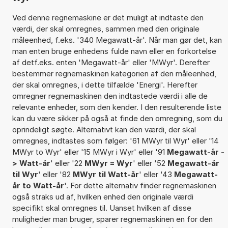
Ved denne regnemaskine er det muligt at indtaste den
værdi, der skal omregnes, sammen med den originale
måleenhed, f.eks. '340 Megawatt-år'. Når man gør det, kan
man enten bruge enhedens fulde navn eller en forkortelse
af detf.eks. enten 'Megawatt-år' eller 'MWyr'. Derefter
bestemmer regnemaskinen kategorien af den måleenhed,
der skal omregnes, i dette tilfælde 'Energi'. Herefter
omregner regnemaskinen den indtastede værdi i alle de
relevante enheder, som den kender. I den resulterende liste
kan du være sikker på også at finde den omregning, som du
oprindeligt søgte. Alternativt kan den værdi, der skal
omregnes, indtastes som følger: '61 MWyr til Wyr' eller '14
MWyr to Wyr' eller '15 MWyr i Wyr' eller '91
Megawatt-år -
> Watt-år
' eller '22
MWyr = Wyr
' eller '52
Megawatt-år
til Wyr
' eller '82
MWyr til Watt-år
' eller '43
Megawatt-
år to Watt-år
'. For dette alternativ finder regnemaskinen
også straks ud af, hvilken enhed den originale værdi
specifikt skal omregnes til. Uanset hvilken af disse
muligheder man bruger, sparer regnemaskinen en for den