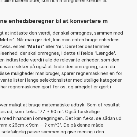
il alle måleenheder, som lommeregneren kender til.
nne enhedsberegner til at konvertere m
gt at indtaste den værdi, der skal omregnes, sammen med
7 Meter'. Når man gør det, kan man enten bruge enhedens
f.eks. enten '
Meter
' eller '
m
'. Derefter bestemmer
eenhed, der skal omregnes, i dette tilfælde 'Længde'.
 indtastede værdi i alle de relevante enheder, som den
 du være sikker på også at finde den omregning, som du
 disse muligheder man bruger, sparer regnemaskinen en for
ante lister i lange selektionslister med utallige kategorier
ar regnemaskinen gjort for os, og arbejdet er gjort i
er muligt at bruge matematiske udtryk. Som et resultat
gnes ud, som f.eks. '77 * 60 m'. Også forskellige
 med hinanden i omregningen. Det kan f.eks. se sådan ud:
'43mm x 26cm x 9dm = ? cm^3'. De på denne måde
selvfølgelig passe sammen og give mening i den