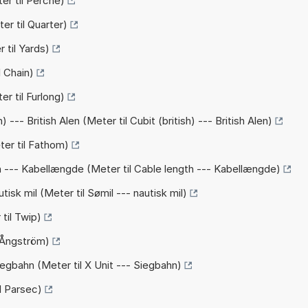
er til Perche)
er til Quarter)
 til Yards)
l Chain)
r til Furlong)
 --- British Alen (Meter til Cubit (british) --- British Alen)
er til Fathom)
h --- Kabellængde (Meter til Cable length --- Kabellængde)
isk mil (Meter til Sømil --- nautisk mil)
til Twip)
l Ångström)
iegbahn (Meter til X Unit --- Siegbahn)
l Parsec)