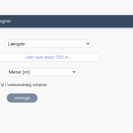
egner
:
Tal i videnskabelig notation