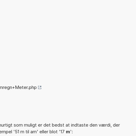
omregn+Meter.php
hurtigt som muligt er det bedst at indtaste den værdi, der
mpel '51 m til am' eller blot '17
m
':