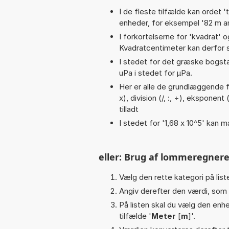
I de fleste tilfælde kan ordet '
enheder, for eksempel '82 m am'
I forkortelserne for 'kvadrat' o
Kvadratcentimeter kan derfor s
I stedet for det græske bogsta
uPa i stedet for µPa.
Her er alle de grundlæggende fun
x), division (/, :, ÷), eksponent
tilladt
I stedet for '1,68 x 10^5' kan m
eller: Brug af lommeregnere
Vælg den rette kategori på liste
Angiv derefter den værdi, som 
På listen skal du vælg den enhed
tilfælde '
Meter
[
m
]'.