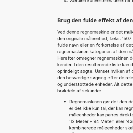
Værdien konverteres derefter t
Brug den fulde effekt af de
Ved denne regnemaskine er det muli
den originale måleenhed, f.eks. '50
fulde navn eller en forkortelse af det
regnemaskinen kategorien af den mål
Herefter omregner regnemaskinen den
kender. I den resulterende liste kan
oprindeligt søgte. Uanset hvilken af
den besværlige søgning efter de relev
og understøttede enheder. Alt dette h
brøkdele af sekunder.
Regnemaskinen gør det derudov
er det ikke kun tal, der kan re
måleenheder kan parres direkte
'12 Meter + 94 Meter' eller 
kombinerede måleenheder skal 