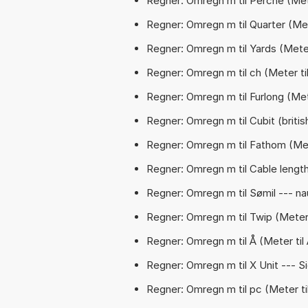
Regner: Omregn m til Perche (Met
Regner: Omregn m til Quarter (Met
Regner: Omregn m til Yards (Meter
Regner: Omregn m til ch (Meter ti
Regner: Omregn m til Furlong (Mete
Regner: Omregn m til Cubit (british)
Regner: Omregn m til Fathom (Met
Regner: Omregn m til Cable lengt
Regner: Omregn m til Sømil --- naut
Regner: Omregn m til Twip (Meter 
Regner: Omregn m til Å (Meter ti
Regner: Omregn m til X Unit --- S
Regner: Omregn m til pc (Meter ti