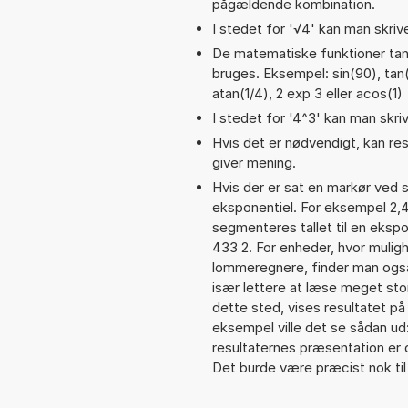
pågældende kombination.
I stedet for '√4' kan man skrive
De matematiske funktioner tan,
bruges. Eksempel: sin(90), tan(9
atan(1/4), 2 exp 3 eller acos(1)
I stedet for '4^3' kan man skriv
Hvis det er nødvendigt, kan res
giver mening.
Hvis der er sat en markør ved s
eksponentiel. For eksempel 2,
segmenteres tallet til en ekspo
433 2. For enheder, hvor mulig
lommeregnere, finder man også
især lettere at læse meget sto
dette sted, vises resultatet p
eksempel ville det se sådan u
resultaternes præsentation er
Det burde være præcist nok til