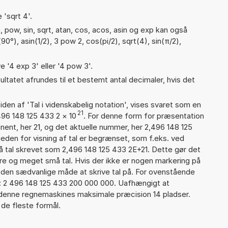
 'sqrt 4'.
 pow, sin, sqrt, atan, cos, acos, asin og exp kan også
0°), asin(1/2), 3 pow 2, cos(pi/2), sqrt(4), sin(π/2),
e '4 exp 3' eller '4 pow 3'.
ultatet afrundes til et bestemt antal decimaler, hvis det
iden af 'Tal i videnskabelig notation', vises svaret som en
21
496 148 125 433 2
×
10
. For denne form for præsentation
nent, her 21, og det aktuelle nummer, her 2,496 148 125
heden for visning af tal er begrænset, som f.eks. ved
 tal skrevet som 2,496 148 125 433 2E+21. Dette gør det
re og meget små tal. Hvis der ikke er nogen markering på
å den sædvanlige måde at skrive tal på. For ovenstående
d: 2 496 148 125 433 200 000 000. Uafhængigt at
 denne regnemaskines maksimale præcision 14 pladser.
 de fleste formål.