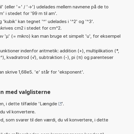
til' (eller '=' / '->') udelades mellem navnene på de to
 i stedet for '99 m til am'.
g 'kubik' kan tegnet '^' udelades i '^2' og '^3'.
krives cm2 i stedet for cm^2.
v 'µ' (= mikro) kan man bruge et simpelt 'u', for eksempel
ktioner indenfor aritmetik: addition (+), multiplikation (*,
 (^), kvadratrod (√), subtraktion (-), pi (π) og parenteser
an skrive 1,68e5. 'e' står for 'eksponent'.
n med valglisterne
n, i dette tilfælde '
Længde
'.
du vil konvertere.
, som svarer til den værdi, du vil konvertere, i dette