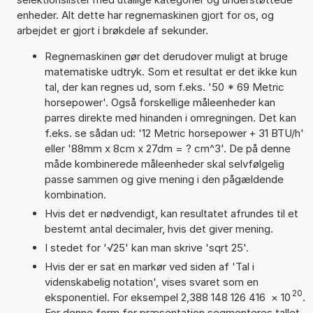
enheder. Alt dette har regnemaskinen gjort for os, og
arbejdet er gjort i brøkdele af sekunder.
Regnemaskinen gør det derudover muligt at bruge
matematiske udtryk. Som et resultat er det ikke kun
tal, der kan regnes ud, som f.eks. '50 * 69 Metric
horsepower'. Også forskellige måleenheder kan
parres direkte med hinanden i omregningen. Det kan
f.eks. se sådan ud: '12 Metric horsepower + 31 BTU/h'
eller '88mm x 8cm x 27dm = ? cm^3'. De på denne
måde kombinerede måleenheder skal selvfølgelig
passe sammen og give mening i den pågældende
kombination.
Hvis det er nødvendigt, kan resultatet afrundes til et
bestemt antal decimaler, hvis det giver mening.
I stedet for '√25' kan man skrive 'sqrt 25'.
Hvis der er sat en markør ved siden af 'Tal i
videnskabelig notation', vises svaret som en
20
eksponentiel. For eksempel 2,388 148 126 416
×
10
.
For denne form for præsentation segmenteres tallet