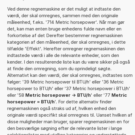
Ved denne regnemaskine er det muligt at indtaste den
værdi, der skal omregnes, sammen med den originale
måleenhed, f.eks. '714 Metric horsepower'. Når man gør
det, kan man enten bruge enhedens fulde navn eller en
forkortelse af det Derefter bestemmer regnemaskinen
kategorien af den måleenhed, der skal omregnes, i dette
tilfælde 'Effekt'. Herefter omregner regnemaskinen den
indtastede værdi i alle de relevante enheder, som den
kender. I den resulterende liste kan du være sikker på også
at finde den omregning, som du oprindeligt søgte.
Alternativt kan den værdi, der skal omregnes, indtastes som
følger: '39 Metric horsepower til BTU/h' eller '36 Metric
horsepower to BTU/h' eller '37 Metric horsepower i BTU/h'
eller '58
Metric horsepower -> BTU/h
' eller '77
Metric
horsepower = BTU/h
'. For dette alternativ finder
regnemaskinen også straks ud af, hvilken enhed den
originale værdi specifikt skal omregnes til. Uanset hvilken af
disse muligheder man bruger, sparer regnemaskinen en for
den besværlige søgning efter de relevante lister i lange
selektionslister med utallige kategorier og understøttede