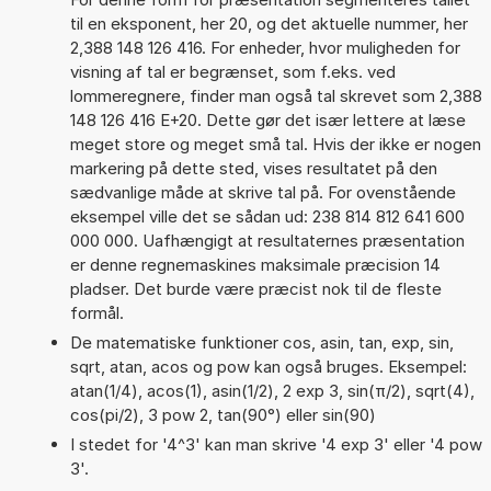
til en eksponent, her 20, og det aktuelle nummer, her
2,388 148 126 416. For enheder, hvor muligheden for
visning af tal er begrænset, som f.eks. ved
lommeregnere, finder man også tal skrevet som 2,388
148 126 416 E+20. Dette gør det især lettere at læse
meget store og meget små tal. Hvis der ikke er nogen
markering på dette sted, vises resultatet på den
sædvanlige måde at skrive tal på. For ovenstående
eksempel ville det se sådan ud: 238 814 812 641 600
000 000. Uafhængigt at resultaternes præsentation
er denne regnemaskines maksimale præcision 14
pladser. Det burde være præcist nok til de fleste
formål.
De matematiske funktioner cos, asin, tan, exp, sin,
sqrt, atan, acos og pow kan også bruges. Eksempel:
atan(1/4), acos(1), asin(1/2), 2 exp 3, sin(π/2), sqrt(4),
cos(pi/2), 3 pow 2, tan(90°) eller sin(90)
I stedet for '4^3' kan man skrive '4 exp 3' eller '4 pow
3'.