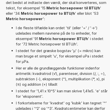
det bedst at indtaste den værdi, der skal konverteres, som
tekst, for eksempel '15
Metric horsepower til BTU/h
'
eller '34
Metric horsepower to BTU/h
' eller blot '53
Metric horsepower
':
I de fleste tilfælde kan ordet 'til' (eller '=' / '->')
udelades mellem navnene på de to enheder, for
eksempel '91
Metric horsepower BTU/h
' i stedet
for '72 Metric horsepower til BTU/h'.
I stedet for det græske bogstav 'µ' (= mikro) kan
man bruge et simpelt 'u', for eksempel uPa i stedet
for µPa.
Her er alle de grundlæggende funktioner indenfor
aritmetik: kvadratrod (√), parenteser, division (/, :, ÷),
subtraktion (-), eksponent (^), multiplikation (*, x), pi
(π) og addition (+) tilladt
I stedet for '1,41 x 10^5' kan man skrive 1,41e5. 'e' står
for 'eksponent'.
I forkortelserne for 'kvadrat' og 'kubik' kan tegnet '^'
udelades i '^2' og '^3'. Kvadratcentimeter kan derfor