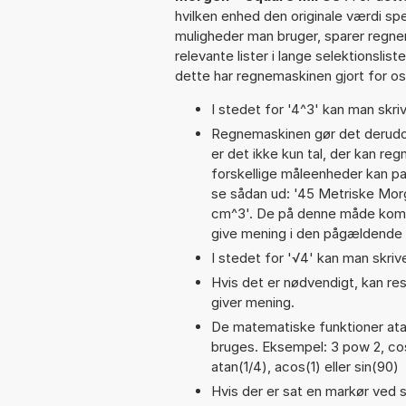
hvilken enhed den originale værdi spe
muligheder man bruger, sparer regne
relevante lister i lange selektionslis
dette har regnemaskinen gjort for os,
I stedet for '4^3' kan man skriv
Regnemaskinen gør det derudov
er det ikke kun tal, der kan re
forskellige måleenheder kan pa
se sådan ud: '45 Metriske Mor
cm^3'. De på denne måde komb
give mening i den pågældende 
I stedet for '√4' kan man skrive
Hvis det er nødvendigt, kan res
giver mening.
De matematiske funktioner atan
bruges. Eksempel: 3 pow 2, cos(p
atan(1/4), acos(1) eller sin(90)
Hvis der er sat en markør ved s