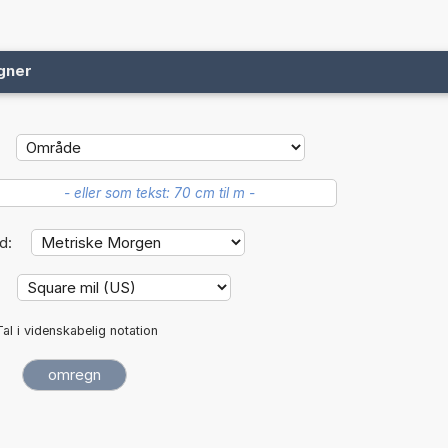
gner
d:
:
Tal i videnskabelig notation