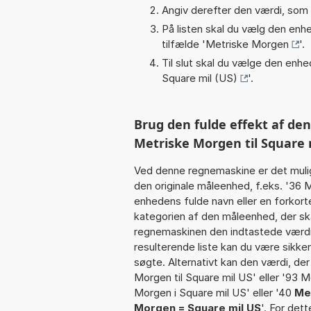
Angiv derefter den værdi, som 
På listen skal du vælg den enhed
tilfælde '
Metriske Morgen
'.
Til slut skal du vælge den enhed
Square mil (US)
'.
Brug den fulde effekt af de
Metriske Morgen til Square 
Ved denne regnemaskine er det muli
den originale måleenhed, f.eks. '36
enhedens fulde navn eller en forko
kategorien af den måleenhed, der sk
regnemaskinen den indtastede værdi 
resulterende liste kan du være sikke
søgte. Alternativt kan den værdi, de
Morgen til Square mil US' eller '93 
Morgen i Square mil US' eller '40
Me
Morgen = Square mil US
'. For det