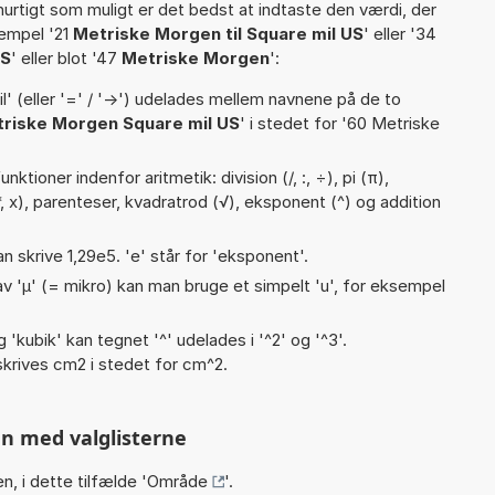
hurtigt som muligt er det bedst at indtaste den værdi, der
sempel '21
Metriske Morgen til Square mil US
' eller '34
US
' eller blot '47
Metriske Morgen
':
til' (eller '=' / '->') udelades mellem navnene på de to
riske Morgen Square mil US
' i stedet for '60 Metriske
ktioner indenfor aritmetik: division (/, :, ÷), pi (π),
(*, x), parenteser, kvadratrod (√), eksponent (^) og addition
an skrive 1,29e5. 'e' står for 'eksponent'.
v 'µ' (= mikro) kan man bruge et simpelt 'u', for eksempel
g 'kubik' kan tegnet '^' udelades i '^2' og '^3'.
krives cm2 i stedet for cm^2.
n med valglisterne
n, i dette tilfælde '
Område
'.