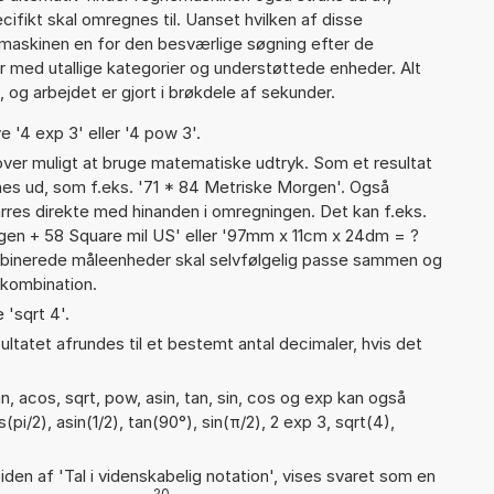
cifikt skal omregnes til. Uanset hvilken af disse
maskinen en for den besværlige søgning efter de
ter med utallige kategorier og understøttede enheder. Alt
 og arbejdet er gjort i brøkdele af sekunder.
e '4 exp 3' eller '4 pow 3'.
er muligt at bruge matematiske udtryk. Som et resultat
gnes ud, som f.eks. '71 * 84 Metriske Morgen'. Også
rres direkte med hinanden i omregningen. Det kan f.eks.
gen + 58 Square mil US' eller '97mm x 11cm x 24dm = ?
inerede måleenheder skal selvfølgelig passe sammen og
kombination.
 'sqrt 4'.
ultatet afrundes til et bestemt antal decimaler, hvis det
, acos, sqrt, pow, asin, tan, sin, cos og exp kan også
i/2), asin(1/2), tan(90°), sin(π/2), 2 exp 3, sqrt(4),
iden af 'Tal i videnskabelig notation', vises svaret som en
20