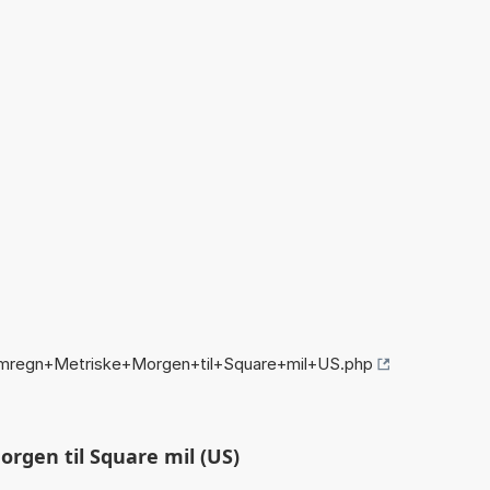
omregn+Metriske+Morgen+til+Square+mil+US.php
rgen til Square mil (US)