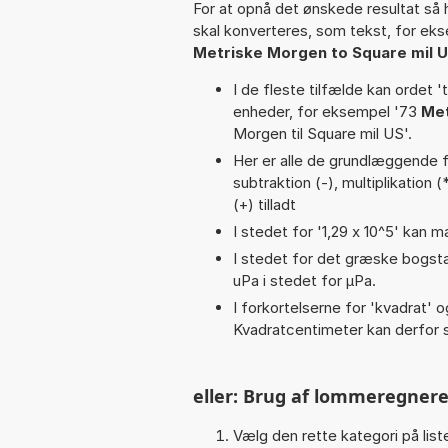
For at opnå det ønskede resultat så 
skal konverteres, som tekst, for ek
Metriske Morgen to Square mil 
I de fleste tilfælde kan ordet '
enheder, for eksempel '73
Met
Morgen til Square mil US'.
Her er alle de grundlæggende fun
subtraktion (-), multiplikation 
(+) tilladt
I stedet for '1,29 x 10^5' kan m
I stedet for det græske bogsta
uPa i stedet for µPa.
I forkortelserne for 'kvadrat' o
Kvadratcentimeter kan derfor s
eller: Brug af lommeregnere
Vælg den rette kategori på liste