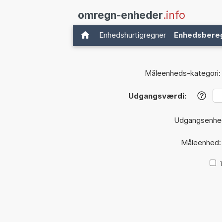
omregn-enheder
.info
Enhedshurtigregner
Enhedsbere
Måleenheds-kategori:
Udgangsværdi:
?
Udgangsenhe
Måleenhed