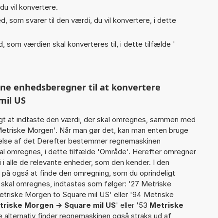
du vil konvertere.
, som svarer til den værdi, du vil konvertere, i dette
, som værdien skal konverteres til, i dette tilfælde '
nne enhedsberegner til at konvertere
mil US
gt at indtaste den værdi, der skal omregnes, sammen med
 Metriske Morgen'. Når man gør det, kan man enten bruge
rtelse af det Derefter bestemmer regnemaskinen
al omregnes, i dette tilfælde 'Område'. Herefter omregner
i alle de relevante enheder, som den kender. I den
r på også at finde den omregning, som du oprindeligt
r skal omregnes, indtastes som følger: '27 Metriske
Metriske Morgen to Square mil US' eller '94 Metriske
triske Morgen -> Square mil US
' eller '53
Metriske
te alternativ finder regnemaskinen også straks ud af,