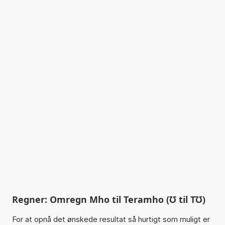
Regner: Omregn Mho til Teramho (℧ til T℧)
For at opnå det ønskede resultat så hurtigt som muligt er