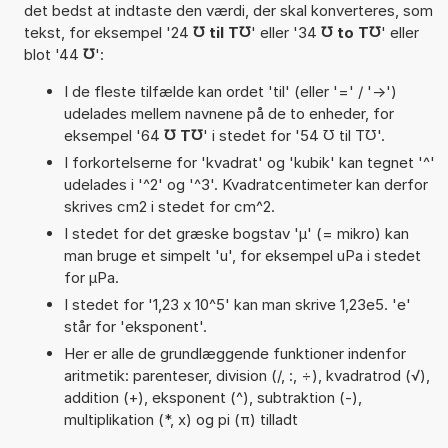
det bedst at indtaste den værdi, der skal konverteres, som
tekst, for eksempel '24
℧ til T℧
' eller '34
℧ to T℧
' eller
blot '44
℧
':
I de fleste tilfælde kan ordet 'til' (eller '=' / '->')
udelades mellem navnene på de to enheder, for
eksempel '64
℧ T℧
' i stedet for '54 ℧ til T℧'.
I forkortelserne for 'kvadrat' og 'kubik' kan tegnet '^'
udelades i '^2' og '^3'. Kvadratcentimeter kan derfor
skrives cm2 i stedet for cm^2.
I stedet for det græske bogstav 'µ' (= mikro) kan
man bruge et simpelt 'u', for eksempel uPa i stedet
for µPa.
I stedet for '1,23 x 10^5' kan man skrive 1,23e5. 'e'
står for 'eksponent'.
Her er alle de grundlæggende funktioner indenfor
aritmetik: parenteser, division (/, :, ÷), kvadratrod (√),
addition (+), eksponent (^), subtraktion (-),
multiplikation (*, x) og pi (π) tilladt