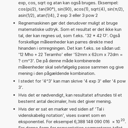
exp, cos, sqrt og atan kan også bruges. Eksempel:
cos(pi/2), tan(90°), sin(90), acos(1), sqrt(4), sin(π/2),
asin(1/2), atan(1/4), 2 exp 3 eller 3 pow 2
Regnemaskinen gør det derudover muligt at bruge
matematiske udtryk. Som et resultat er det ikke kun
tal, der kan regnes ud, som f.eks. '32 * 42 ℧'. Også
forskellige måleenheder kan parres direkte med
hinanden i omregningen. Det kan f.eks. se sådan ud:
'12 Mho + 22 Teramho' eller '52mm x 62cm x 72dm =
? cm^3'. De på denne måde kombinerede
måleenheder skal selvfølgelig passe sammen og give
mening i den pågældende kombination.
I stedet for '4^3' kan man skrive '4 exp 3' eller '4 pow
3'.
Hvis det er nødvendigt, kan resultatet afrundes til et
bestemt antal decimaler, hvis det giver mening.
Hvis der er sat en markør ved siden af 'Tal i
videnskabelig notation', vises svaret som en
20
eksponentiel. For eksempel 6,388 148 090 016
×
10
.
For denne form for præsentation segmenteres tallet