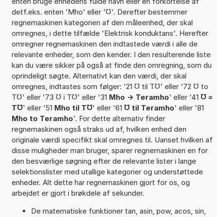
enten bruge enhedens fulde navn eller en forkortelse af
detf.eks. enten 'Mho' eller '℧'. Derefter bestemmer
regnemaskinen kategorien af den måleenhed, der skal
omregnes, i dette tilfælde 'Elektrisk konduktans'. Herefter
omregner regnemaskinen den indtastede værdi i alle de
relevante enheder, som den kender. I den resulterende liste
kan du være sikker på også at finde den omregning, som du
oprindeligt søgte. Alternativt kan den værdi, der skal
omregnes, indtastes som følger: '21 ℧ til T℧' eller '72 ℧ to
T℧' eller '73 ℧ i T℧' eller '31
Mho -> Teramho
' eller '41
℧ =
T℧
' eller '51
Mho til T℧
' eller '61
℧ til Teramho
' eller '81
Mho to Teramho
'. For dette alternativ finder
regnemaskinen også straks ud af, hvilken enhed den
originale værdi specifikt skal omregnes til. Uanset hvilken af
disse muligheder man bruger, sparer regnemaskinen en for
den besværlige søgning efter de relevante lister i lange
selektionslister med utallige kategorier og understøttede
enheder. Alt dette har regnemaskinen gjort for os, og
arbejdet er gjort i brøkdele af sekunder.
De matematiske funktioner tan, asin, pow, acos, sin,