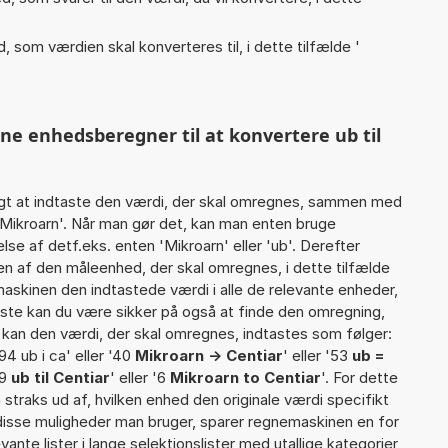
, som værdien skal konverteres til, i dette tilfælde '
ne enhedsberegner til at konvertere ub til
gt at indtaste den værdi, der skal omregnes, sammen med
 Mikroarn'. Når man gør det, kan man enten bruge
lse af detf.eks. enten 'Mikroarn' eller 'ub'. Derefter
 af den måleenhed, der skal omregnes, i dette tilfælde
skinen den indtastede værdi i alle de relevante enheder,
iste kan du være sikker på også at finde den omregning,
t kan den værdi, der skal omregnes, indtastes som følger:
'94 ub i ca' eller '40
Mikroarn -> Centiar
' eller '53
ub =
79
ub til Centiar
' eller '6
Mikroarn to Centiar
'. For dette
straks ud af, hvilken enhed den originale værdi specifikt
 disse muligheder man bruger, sparer regnemaskinen en for
ante lister i lange selektionslister med utallige kategorier