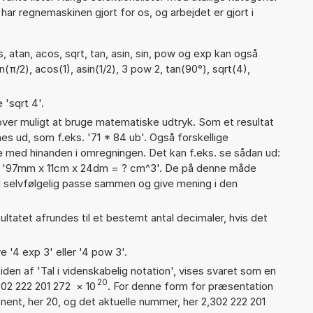
ar regnemaskinen gjort for os, og arbejdet er gjort i
 atan, acos, sqrt, tan, asin, sin, pow og exp kan også
(π/2), acos(1), asin(1/2), 3 pow 2, tan(90°), sqrt(4),
 'sqrt 4'.
er muligt at bruge matematiske udtryk. Som et resultat
nes ud, som f.eks. '71 * 84 ub'. Også forskellige
 med hinanden i omregningen. Det kan f.eks. se sådan ud:
ler '97mm x 11cm x 24dm = ? cm^3'. De på denne måde
selvfølgelig passe sammen og give mening i den
ultatet afrundes til et bestemt antal decimaler, hvis det
e '4 exp 3' eller '4 pow 3'.
iden af 'Tal i videnskabelig notation', vises svaret som en
20
302 222 201 272
×
10
. For denne form for præsentation
nent, her 20, og det aktuelle nummer, her 2,302 222 201