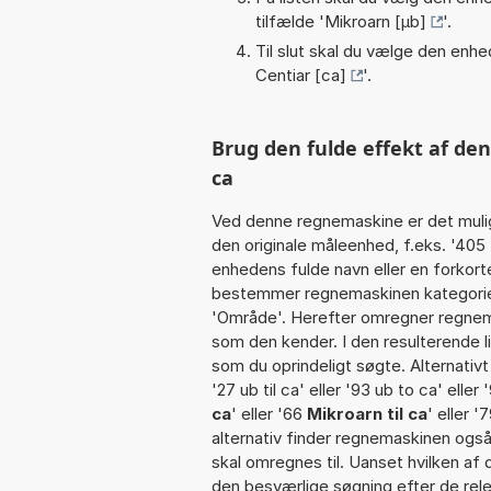
tilfælde '
Mikroarn [µb]
'.
Til slut skal du vælge den enhed
Centiar [ca]
'.
Brug den fulde effekt af den
ca
Ved denne regnemaskine er det muli
den originale måleenhed, f.eks. '405
enhedens fulde navn eller en forkorte
bestemmer regnemaskinen kategorien
'Område'. Herefter omregner regnema
som den kender. I den resulterende l
som du oprindeligt søgte. Alternativ
'27 ub til ca' eller '93 ub to ca' eller 
ca
' eller '66
Mikroarn til ca
' eller '
alternativ finder regnemaskinen også 
skal omregnes til. Uanset hvilken af
den besværlige søgning efter de relev