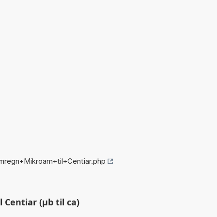
mregn+Mikroarn+til+Centiar.php
Centiar (µb til ca)