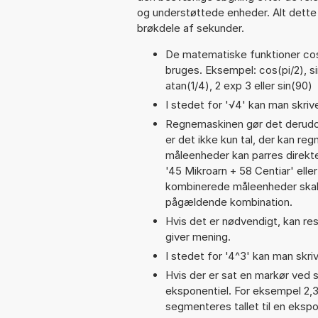
og understøttede enheder. Alt dette h
brøkdele af sekunder.
De matematiske funktioner cos,
bruges. Eksempel: cos(pi/2), sin
atan(1/4), 2 exp 3 eller sin(90)
I stedet for '√4' kan man skrive
Regnemaskinen gør det derudov
er det ikke kun tal, der kan reg
måleenheder kan parres direkte
'45 Mikroarn + 58 Centiar' el
kombinerede måleenheder skal 
pågældende kombination.
Hvis det er nødvendigt, kan res
giver mening.
I stedet for '4^3' kan man skriv
Hvis der er sat en markør ved s
eksponentiel. For eksempel 2,
segmenteres tallet til en ekspo