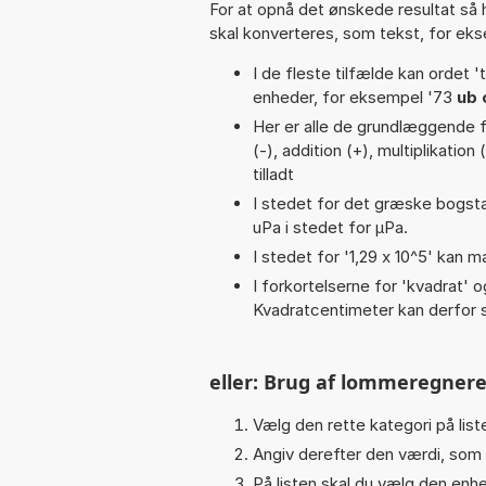
For at opnå det ønskede resultat så 
skal konverteres, som tekst, for ek
I de fleste tilfælde kan ordet '
enheder, for eksempel '73
ub 
Her er alle de grundlæggende fu
(-), addition (+), multiplikation 
tilladt
I stedet for det græske bogsta
uPa i stedet for µPa.
I stedet for '1,29 x 10^5' kan m
I forkortelserne for 'kvadrat' o
Kvadratcentimeter kan derfor s
eller: Brug af lommeregnere
Vælg den rette kategori på liste
Angiv derefter den værdi, som 
På listen skal du vælg den enhed