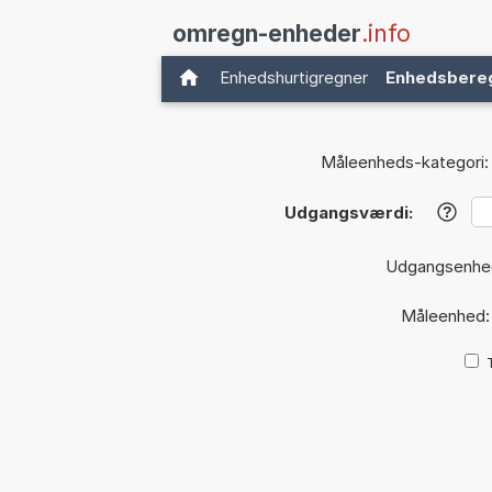
omregn-enheder
.info
Enhedshurtigregner
Enhedsbere
Måleenheds-kategori:
Udgangsværdi:
?
Udgangsenhe
Måleenhed