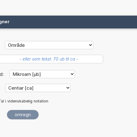
gner
d:
:
Tal i videnskabelig notation