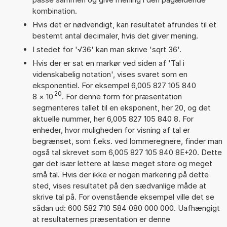
kombination.
Hvis det er nødvendigt, kan resultatet afrundes til et
bestemt antal decimaler, hvis det giver mening.
I stedet for '√36' kan man skrive 'sqrt 36'.
Hvis der er sat en markør ved siden af 'Tal i
videnskabelig notation', vises svaret som en
eksponentiel. For eksempel 6,005 827 105 840
20
8
×
10
. For denne form for præsentation
segmenteres tallet til en eksponent, her 20, og det
aktuelle nummer, her 6,005 827 105 840 8. For
enheder, hvor muligheden for visning af tal er
begrænset, som f.eks. ved lommeregnere, finder man
også tal skrevet som 6,005 827 105 840 8E+20. Dette
gør det især lettere at læse meget store og meget
små tal. Hvis der ikke er nogen markering på dette
sted, vises resultatet på den sædvanlige måde at
skrive tal på. For ovenstående eksempel ville det se
sådan ud: 600 582 710 584 080 000 000. Uafhængigt
at resultaternes præsentation er denne