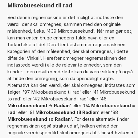
Mikrobuesekund til rad
Ved denne regnemaskine er det muligt at indtaste den
værdi, der skal omregnes, sammen med den originale
måleenhed, f.eks. '439 Mikrobuesekund'. Når man gør det,
kan man enten bruge enhedens fulde navn eller en
forkortelse af det Derefter bestemmer regnemaskinen
kategorien af den måleenhed, der skal omregnes, i dette
tilfælde 'Vinkel'. Herefter omregner regnemaskinen den
indtastede værdi i alle de relevante enheder, som den
kender. I den resulterende liste kan du være sikker på også
at finde den omregning, som du oprindeligt søgte.
Alternativt kan den værdi, der skal omregnes, indtastes som
følger: '97 Mikrobuesekund til rad' eller '41 Mikrobuesekund
to rad' eller '42 Mikrobuesekund i rad' eller '46
Mikrobuesekund -> Radian
' eller '94
Mikrobuesekund =
rad
' eller '91
Mikrobuesekund til Radian
' eller '88
Mikrobuesekund to Radian
'. For dette alternativ finder
regnemaskinen også straks ud af, hvilken enhed den
originale værdi specifikt skal omregnes til. Uanset hvilken af