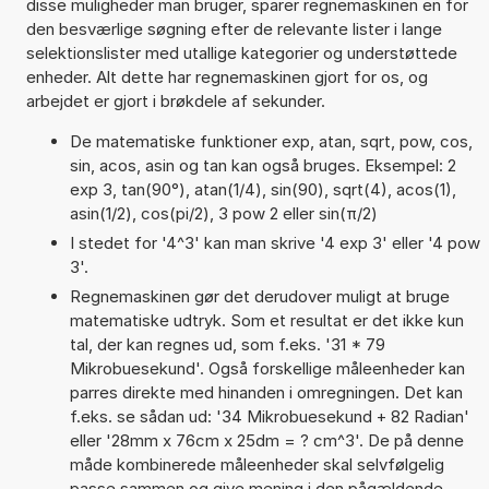
disse muligheder man bruger, sparer regnemaskinen en for
den besværlige søgning efter de relevante lister i lange
selektionslister med utallige kategorier og understøttede
enheder. Alt dette har regnemaskinen gjort for os, og
arbejdet er gjort i brøkdele af sekunder.
De matematiske funktioner exp, atan, sqrt, pow, cos,
sin, acos, asin og tan kan også bruges. Eksempel: 2
exp 3, tan(90°), atan(1/4), sin(90), sqrt(4), acos(1),
asin(1/2), cos(pi/2), 3 pow 2 eller sin(π/2)
I stedet for '4^3' kan man skrive '4 exp 3' eller '4 pow
3'.
Regnemaskinen gør det derudover muligt at bruge
matematiske udtryk. Som et resultat er det ikke kun
tal, der kan regnes ud, som f.eks. '31 * 79
Mikrobuesekund'. Også forskellige måleenheder kan
parres direkte med hinanden i omregningen. Det kan
f.eks. se sådan ud: '34 Mikrobuesekund + 82 Radian'
eller '28mm x 76cm x 25dm = ? cm^3'. De på denne
måde kombinerede måleenheder skal selvfølgelig
passe sammen og give mening i den pågældende