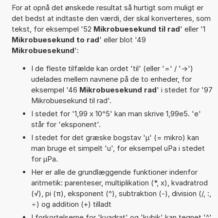
For at opnå det ønskede resultat så hurtigt som muligt er
det bedst at indtaste den værdi, der skal konverteres, som
tekst, for eksempel '52
Mikrobuesekund til rad
' eller '1
Mikrobuesekund to rad
' eller blot '49
Mikrobuesekund
':
I de fleste tilfælde kan ordet 'til' (eller '=' / '->')
udelades mellem navnene på de to enheder, for
eksempel '46
Mikrobuesekund rad
' i stedet for '97
Mikrobuesekund til rad'.
I stedet for '1,99 x 10^5' kan man skrive 1,99e5. 'e'
står for 'eksponent'.
I stedet for det græske bogstav 'µ' (= mikro) kan
man bruge et simpelt 'u', for eksempel uPa i stedet
for µPa.
Her er alle de grundlæggende funktioner indenfor
aritmetik: parenteser, multiplikation (*, x), kvadratrod
(√), pi (π), eksponent (^), subtraktion (-), division (/, :,
÷) og addition (+) tilladt
I forkortelserne for 'kvadrat' og 'kubik' kan tegnet '^'